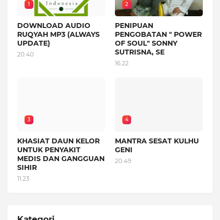
1
2
DOWNLOAD AUDIO
PENIPUAN
RUQYAH MP3 (ALWAYS
PENGOBATAN " POWER
UPDATE)
OF SOUL" SONNY
SUTRISNA, SE
20.40
16.22
3
4
KHASIAT DAUN KELOR
MANTRA SESAT KULHU
UNTUK PENYAKIT
GENI
MEDIS DAN GANGGUAN
20.49
SIHIR
11.23
Kategori