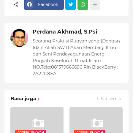
Facebook
Perdana Akhmad, S.Psi
Seorang Praktisi Ruqyah yang (Dengan
Idzin Allah SWT) Akan Membagi Ilmu
dan Seni Pendayagunaan Energi
Ruqyah Keseluruh Umat Islam
NO.Telp:081379666696 Pin BlackBerry :
2A22C8EA
Baca juga
Lihat semua
ARTIKEL RUQYAH
ARTIKEL RUQYAH