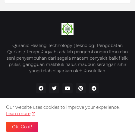
Quranic Healing Technology (Teknologi Pengobatan
Qur’ani / Terapi Ruqyah) adalah pengembangan Ilmu dan
seni penyembuhan dari segala macam penyakit baik fisik,
psikis, gangguan makhluk halus maupun serangan sihir
yang telah diajarkan oleh Rasulullah.
Our website uses cookies to improve your experience.
Learn more
Beranda
Tentang Kami
Kebijakan Privasi
Kontak
OK, Go it!
QHI -
Quranic Healing Indonesia