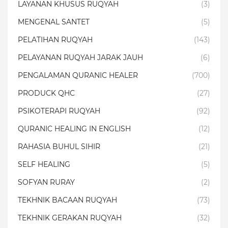
LAYANAN KHUSUS RUQYAH
(3)
MENGENAL SANTET
(5)
PELATIHAN RUQYAH
(143)
PELAYANAN RUQYAH JARAK JAUH
(6)
PENGALAMAN QURANIC HEALER
(700)
PRODUCK QHC
(27)
PSIKOTERAPI RUQYAH
(92)
QURANIC HEALING IN ENGLISH
(12)
RAHASIA BUHUL SIHIR
(21)
SELF HEALING
(5)
SOFYAN RURAY
(2)
TEKHNIK BACAAN RUQYAH
(73)
TEKHNIK GERAKAN RUQYAH
(32)