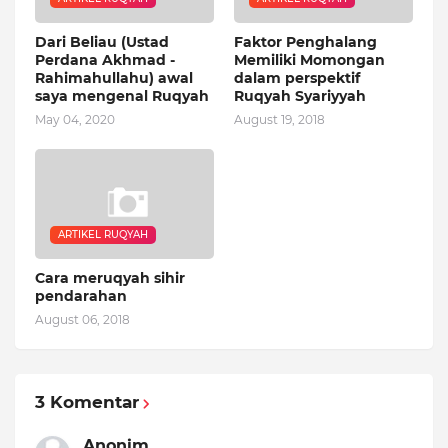
Dari Beliau (Ustad
Faktor Penghalang
Perdana Akhmad -
Memiliki Momongan
Rahimahullahu) awal
dalam perspektif
saya mengenal Ruqyah
Ruqyah Syariyyah
May 04, 2020
August 19, 2018
ARTIKEL RUQYAH
Cara meruqyah sihir
pendarahan
August 06, 2018
3 Komentar
Anonim