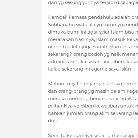
dari yg sesungguhnya terjadi disebagia
Kembali kemasa pendahulu adalah oran
Subhanahu wata'ala yg turun yg mende
dimuka bumi ini agar syiar Islam bisa 
merasakan hasilnya, Islam masuk kekam
orang tua kita juga sudah Islam. bisa
sekarang? orang bodoh yg naik menem
adminitrasi? jika sistem ini diberlaku
kalau sekarang ini agama saya Islam.
Mohon ma;af dan jangan ada yg tersing
dan orang-orang yg masih dalam kegel
mereka memang benar-benar tidak tah
pilihanNya yg diberi kewajiban untuk
bahkan jumlah orang alim sekarang l
dulu.
Sore itu ketika saya sedang mencicip