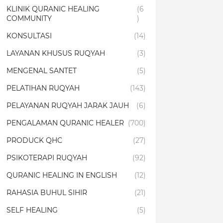
KLINIK QURANIC HEALING
(6
COMMUNITY
)
KONSULTASI
(14)
LAYANAN KHUSUS RUQYAH
(3)
MENGENAL SANTET
(5)
PELATIHAN RUQYAH
(143)
PELAYANAN RUQYAH JARAK JAUH
(6)
PENGALAMAN QURANIC HEALER
(700)
PRODUCK QHC
(27)
PSIKOTERAPI RUQYAH
(92)
QURANIC HEALING IN ENGLISH
(12)
RAHASIA BUHUL SIHIR
(21)
SELF HEALING
(5)