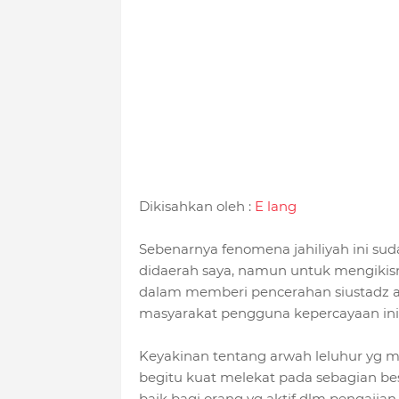
Dikisahkan oleh :
E lang
Sebenarnya fenomena jahiliyah ini sud
didaerah saya, namun untuk mengikisn
dalam memberi pencerahan siustadz at
masyarakat pengguna kepercayaan ini.
Keyakinan tentang arwah leluhur yg 
begitu k
uat melekat pada sebagian bes
baik bagi orang yg aktif dlm pengajian