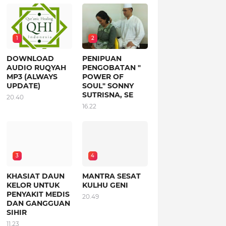
1
2
DOWNLOAD
PENIPUAN
AUDIO RUQYAH
PENGOBATAN "
MP3 (ALWAYS
POWER OF
UPDATE)
SOUL" SONNY
SUTRISNA, SE
20.40
16.22
3
4
KHASIAT DAUN
MANTRA SESAT
KELOR UNTUK
KULHU GENI
PENYAKIT MEDIS
20.49
DAN GANGGUAN
SIHIR
11.23