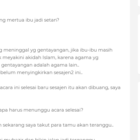
g mertua ibu jadi setan?
ng meninggal yg gentayangan, jika ibu-ibu masih
ak meyakini akidah Islam, karena agama yg
 gentayangan adalah agama lain..
belum menyingkirkan sesajen2 ini..
cara ini selesai baru sesajen itu akan dibuang, saya
apa harus menunggu acara selesai?
n sekarang saya takut para tamu akan teranggu..
mubazir dan bikin jalan jadi terganggu,