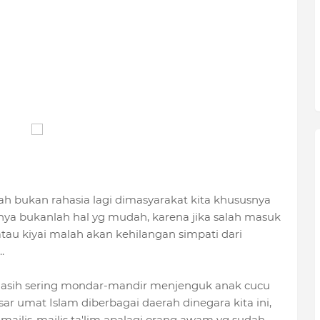
ah bukan rahasia lagi dimasyarakat kita khususnya
ya bukanlah hal yg mudah, karena jika salah masuk
au kiyai malah akan kehilangan simpati dari
.
masih sering mondar-mandir menjenguk anak cucu
ar umat Islam diberbagai daerah dinegara kita ini,
 majlis-majlis ta'lim apalagi orang awam yg sudah