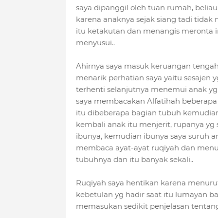
saya dipanggil oleh tuan rumah, beli
karena anaknya sejak siang tadi tida
itu ketakutan dan menangis meronta i
menyusui..
Ahirnya saya masuk keruangan tengah,
menarik perhatian saya yaitu sesajen 
terhenti selanjutnya menemui anak y
saya membacakan Alfatihah beberapa 
itu dibeberapa bagian tubuh kemudia
kembali anak itu menjerit, rupanya y
ibunya, kemudian ibunya saya suruh am
membaca ayat-ayat ruqiyah dan menuru
tubuhnya dan itu banyak sekali..
Ruqiyah saya hentikan karena menurut 
kebetulan yg hadir saat itu lumayan 
memasukan sedikit penjelasan tentan