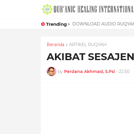
Trending
Mudahnya Memelet Seorang W
Beranda
ARTIKEL RUQYAH
AKIBAT SESAJE
by
Perdana Akhmad, S.Psi
-
22.50