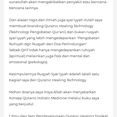
sunatullah akan mengakibatkan penyakit atau bencana-
bencana lainnya.
Dari alasan logis dan ilmiah juga syar'iyyah itulah saya
membuat branding Quranic Healing Technology
(Tekhnologi Pengobatan Qur'ani) dan bukan ruqyah
syar'iyyah yang lebih mengedepankan "Pengobatan
Ruhiyah dgn Ruqyah dan Doa Perlindungan"
Sebab QHT tidak hanya mengedepankan ruhiyah
(spiritual) melainkan juga fisik dan mental dan
emosional (psikologis).
Kesimpulannya Ruqyah Syar'iyyah adalah salah satu
bagian saja dari Quranic Healing Technology.
Mohon doanya saya Insya Allah akan menjabarkan
Konsep Quranic Holistic Medicine melalui buku saya
yang berjudul :
1.Ilmu dan Seni Pendayagunaan Quranic Healing Tingkat