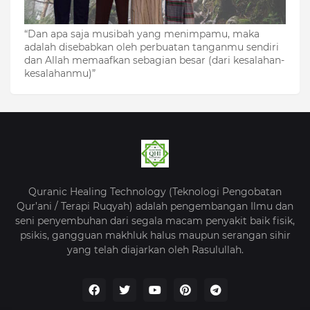
“Dan apa saja musibah yang menimpamu, maka
adalah disebabkan oleh perbuatan tanganmu sendiri
dan Allah memaafkan sebagian besar (dari kesalahan-
kesalahanmu)”
Quranic Healing Technology (Teknologi Pengobatan
Qur’ani / Terapi Ruqyah) adalah pengembangan Ilmu dan
seni penyembuhan dari segala macam penyakit baik fisik,
psikis, gangguan makhluk halus maupun serangan sihir
yang telah diajarkan oleh Rasulullah.