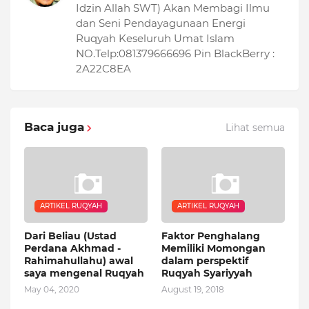
Idzin Allah SWT) Akan Membagi Ilmu
dan Seni Pendayagunaan Energi
Ruqyah Keseluruh Umat Islam
NO.Telp:081379666696 Pin BlackBerry :
2A22C8EA
Baca juga
Lihat semua
ARTIKEL RUQYAH
ARTIKEL RUQYAH
Dari Beliau (Ustad
Faktor Penghalang
Perdana Akhmad -
Memiliki Momongan
Rahimahullahu) awal
dalam perspektif
saya mengenal Ruqyah
Ruqyah Syariyyah
May 04, 2020
August 19, 2018