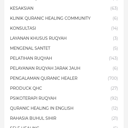
KESAKSIAN
(63)
KLINIK QURANIC HEALING COMMUNITY
(6)
KONSULTASI
(14)
LAYANAN KHUSUS RUQYAH
(3)
MENGENAL SANTET
(5)
PELATIHAN RUQYAH
(143)
PELAYANAN RUQYAH JARAK JAUH
(6)
PENGALAMAN QURANIC HEALER
(700)
PRODUCK QHC
(27)
PSIKOTERAPI RUQYAH
(92)
QURANIC HEALING IN ENGLISH
(12)
RAHASIA BUHUL SIHIR
(21)