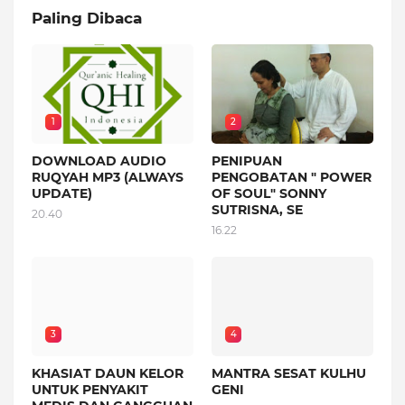
Paling Dibaca
1
2
DOWNLOAD AUDIO
PENIPUAN
RUQYAH MP3 (ALWAYS
PENGOBATAN " POWER
UPDATE)
OF SOUL" SONNY
SUTRISNA, SE
20.40
16.22
3
4
KHASIAT DAUN KELOR
MANTRA SESAT KULHU
UNTUK PENYAKIT
GENI