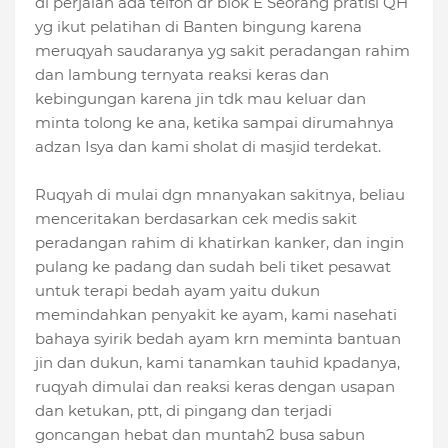
di perjalan ada telfon dr blok E Seorang pratisi QH
yg ikut pelatihan di Banten bingung karena
meruqyah saudaranya yg sakit peradangan rahim
dan lambung ternyata reaksi keras dan
kebingungan karena jin tdk mau keluar dan
minta tolong ke ana, ketika sampai dirumahnya
adzan Isya dan kami sholat di masjid terdekat.
Ruqyah di mulai dgn mnanyakan sakitnya, beliau
menceritakan berdasarkan cek medis sakit
peradangan rahim di khatirkan kanker, dan ingin
pulang ke padang dan sudah beli tiket pesawat
untuk terapi bedah ayam yaitu dukun
memindahkan penyakit ke ayam, kami nasehati
bahaya syirik bedah ayam krn meminta bantuan
jin dan dukun, kami tanamkan tauhid kpadanya,
ruqyah dimulai dan reaksi keras dengan usapan
dan ketukan, ptt, di pingang dan terjadi
goncangan hebat dan muntah2 busa sabun