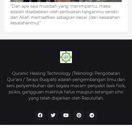
“Dan apa saja musibah yang menimpamu, maka
adalah disebabkan oleh perbuatan tanganmu sendiri
dan Allah memaafkan sebagian besar (dari kesalahan-
kesalahanmu)”
Quranic Healing Technology (Teknologi Pengobatan
Qur’ani / Terapi Ruqyah) adalah pengembangan Ilmu dan
seni penyembuhan dari segala macam penyakit baik fisik,
psikis, gangguan makhluk halus maupun serangan sihir
yang telah diajarkan oleh Rasulullah.