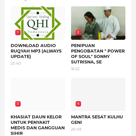
1
2
DOWNLOAD AUDIO
PENIPUAN
RUQYAH MP3 (ALWAYS
PENGOBATAN " POWER
UPDATE)
OF SOUL" SONNY
SUTRISNA, SE
20.40
16.22
3
4
KHASIAT DAUN KELOR
MANTRA SESAT KULHU
UNTUK PENYAKIT
GENI
MEDIS DAN GANGGUAN
20.49
SIHIR