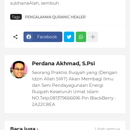
subhanaAlah, sembuh
Tags
PENGALAMAN QURANIC HEALER
Facebook
Perdana Akhmad, S.Psi
Seorang Praktisi Ruqyah yang (Dengan
Idzin Allah SWT) Akan Membagi Ilmu
dan Seni Pendayagunaan Energi
Ruqyah Keseluruh Umat Islam
NO.Telp:081379666696 Pin BlackBerry :
2A22C8EA
Baca juga
Lihat semua