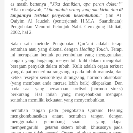
as masih bertanya
,”Jika demikian, apa peran dokter?
”
Allah menjawab,
“Dia adalah orang yang aku kirim dan
di
tangannya terletak penyebab kesembuhan.
”
(Ibn Al-
Qaiyim Al Jauziah (penterjemah H.M.A. Saaridinata):
Pengobatan Menurut Petunjuk Nabi. Gemagung Ikhitiati,
2002, hal 2.
Salah satu metode Pengobatan Qur’ani adalah terapi
sentuhan atau yang dikenal dengan
Healing Touch
. Terapi
ini merupakan bentuk penyembuhan yang menggunakan
tangan yang langsung menyentuh kulit dalam mengobati
beragam penyakit dalam tubuh.
Kulit adalah organ terkuat
yang dapat menerima rangsangan pada tubuh manusia, dan
ketika reseptor sensoriknya dirangsang, hormon oksitoksin
(yang membuat anda merasa lebih baik) dilepaskan. Dan
pada saat yang bersamaan kortisol (hormon stress)
berkurang. Hal inilah yang menyebabkan mengapa
sentuhan memiliki kekuatan yang menyembuhkan.
Sentuhan tangan pada pengobatan Quranic Healing
mengkombinasikan antara sentuhan tangan dengan
menggunakan gelombang suara
yang dapat
mempengaruhi
getaran sistem tubuh
, khususnya pada
organ yang tidak normal. Organ ini akan merespon suara