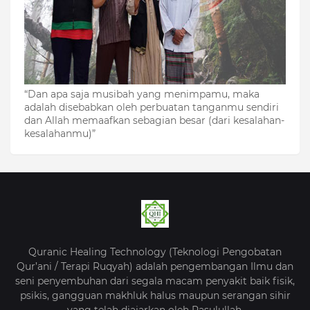
“Dan apa saja musibah yang menimpamu, maka
adalah disebabkan oleh perbuatan tanganmu sendiri
dan Allah memaafkan sebagian besar (dari kesalahan-
kesalahanmu)”
Quranic Healing Technology (Teknologi Pengobatan
Qur’ani / Terapi Ruqyah) adalah pengembangan Ilmu dan
seni penyembuhan dari segala macam penyakit baik fisik,
psikis, gangguan makhluk halus maupun serangan sihir