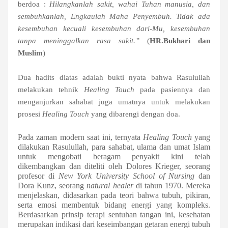
berdoa :
Hilangkanlah sakit, wahai Tuhan manusia, dan
sembuhkanlah, Engkaulah Maha Penyembuh. Tidak ada
kesembuhan kecuali kesembuhan dari-Mu, kesembuhan
tanpa meninggalkan rasa sakit.”
(
HR.Bukhari dan
Muslim
)
Dua hadits diatas adalah bukti nyata bahwa Rasulullah
melakukan tehnik
Healing Touch
pada pasiennya dan
menganjurkan sahabat juga umatnya untuk melakukan
prosesi
Healing Touch
yang dibarengi dengan doa.
Pada zaman modern saat ini, ternyata
Healing Touch
yang
dilakukan Rasulullah, para sahabat, ulama dan umat Islam
untuk mengobati beragam penyakit kini
telah
dikembangkan dan diteliti oleh Dolores Krieger, seorang
profesor di
New York University School of Nursing
dan
Dora Kunz, seorang
natural healer
di tahun 1970. Mereka
menjelaskan, didasarkan pada teori bahwa tubuh, pikiran,
serta emosi membentuk bidang energi yang kompleks.
Berdasarkan prinsip terapi sentuhan tangan ini, kesehatan
merupakan indikasi dari keseimbangan getaran energi tubuh