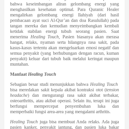
bahwa keseimbangan aliran gelombang energi yang
menghasilkan kesehatan optimal. Para Quranic Healer
mengalirkan gelombang energi Ilahiyah (dari hasil
pembacaan ayat suci Al-Qur’an dan doa Rasulullah) pada
tangan mereka dan kemudian menyeimbangkan kembali
ketidak stabilan energi tubuh seorang pasien. Saat
menerima
Healing Touch,
Pasien biasanya akan merasa
hangat, relaks, nyaman serta hilangnya rasa sakit, pada
kasus-kasus tertentu akan mengeluarkan emosi negatif dan
semua penyakit (yang berhubungan dengan racun, kuman
penyakit) keluar dari tubuh baik melalui keringat maupun
muntahan.
Manfaat
Healing Touch
Sebagian besar studi menunjukkan bahwa
Healing Touch
bisa meredakan sakit kepala akibat kontraksi otot (
tension
headache
) dan mengurangi rasa sakit akibat terbakar,
osteoarthritis, atau akibat operasi. Selain itu, terapi ini juga
berfungsi mempercepat penyembuhan luka dan
memperbaiki fungsi area-area yang mengalami arthritis.
Healing Touch
juga bisa membuat Anda relaks. Ada juga
pasien kanker, penyakit jantung, dan pasien luka bakar