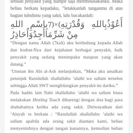
sebuah penyakit yang hampir saja membinasakanku. Maka
beliau berkata kepadaku, ”letakkanlah tanganmu di atas
bagian tubuhmu yang sakit, lalu bacakanlah:
أَعُوْذُبِاللهِ وَقُدْرَتِهِ
بِاسْمِ اللهِ
(7
)
×
مِنْ شَرِّمَاأَجِدُوَاُحَاذِرُ
“Dengan nama Allah (7kali) aku berlindung kepada Allah
dan kodrat-Nya dari kejahatan berbagai penyakit, baik
penyakit yang sedang menimpaku maupun yang akan
datang.”
‘Utsman ibn Abi al-Ash melanjutkan, ”Maka aku amalkan
petunjuk Rasulullah shallallahu ‘alaihi wa sallam tersebut
sehingga Allah SWT menghilangkan penyakit itu dariku.”
Pada hadits lain Nabi shallallahu ‘alaihi wa sallam biasa
melakukan
Healing Touch
dibarengi dengan doa bagi para
shahabatnya ketika ada yang sakit. Diriwayatkan dari
‘Aisyah ra berkata : “Rasulullah shallallahu ‘alaihi wa
sallam apabila ada orang sakit diantara kami, beliau
menyentuhnya dengan tangan kanannya, kemudian beliau