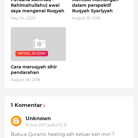
Rahimahullahu) awal
dalam perspektif
saya mengenal Ruqyah
Ruqyah Syariyyah
May 04, 2020
August 19, 2018
ARTIKEL RUQYAH
Cara meruqyah sihir
pendarahan
August 06, 2018
1 Komentar
Unknown
15 Juni 2017 pukul 12.31
Buku.a Quranic healing sdh keluar kah min ?