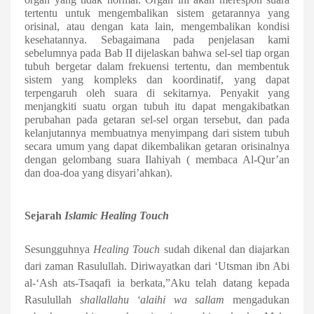
tertentu untuk mengembalikan sistem getarannya yang
orisinal, atau dengan kata lain, mengembalikan kondisi
kesehatannya.
Sebagaimana pada penjelasan kami
sebelumnya pada Bab II dijelaskan bahwa
sel-sel tiap organ
tubuh bergetar dalam frekuensi tertentu, dan membentuk
sistem yang kompleks dan koordinatif, yang dapat
terpengaruh oleh suara di sekitarnya. Penyakit yang
menjangkiti suatu organ tubuh itu dapat mengakibatkan
perubahan pada getaran sel-sel organ tersebut, dan pada
kelanjutannya membuatnya menyimpang dari sistem tubuh
secara umum yang dapat dikembalikan getaran orisinalnya
dengan gelombang suara Ilahiyah ( membaca Al-Qur’an
dan doa-doa yang disyari’ahkan).
Sejarah
Islamic Healing Touch
Sesungguhnya
Healing Touch
sudah dikenal dan diajarkan
dari zaman Rasulullah. Diriwayatkan dari ‘Utsman ibn Abi
al-‘Ash ats-Tsaqafi ia berkata,”Aku telah datang kepada
Rasulullah
shallallahu ‘alaihi wa sallam
mengadukan