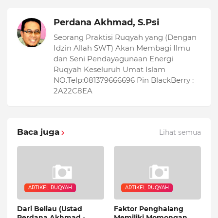
Perdana Akhmad, S.Psi
Seorang Praktisi Ruqyah yang (Dengan
Idzin Allah SWT) Akan Membagi Ilmu
dan Seni Pendayagunaan Energi
Ruqyah Keseluruh Umat Islam
NO.Telp:081379666696 Pin BlackBerry :
2A22C8EA
Baca juga
Lihat semua
ARTIKEL RUQYAH
ARTIKEL RUQYAH
Dari Beliau (Ustad
Faktor Penghalang
Perdana Akhmad -
Memiliki Momongan