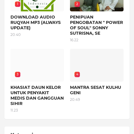
1
2
DOWNLOAD AUDIO
PENIPUAN
RUQYAH MP3 (ALWAYS
PENGOBATAN " POWER
UPDATE)
OF SOUL" SONNY
SUTRISNA, SE
20.40
16.22
3
4
KHASIAT DAUN KELOR
MANTRA SESAT KULHU
UNTUK PENYAKIT
GENI
MEDIS DAN GANGGUAN
20.49
SIHIR
11.23