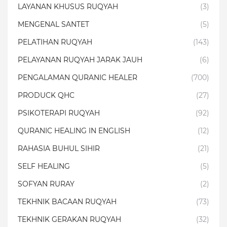
LAYANAN KHUSUS RUQYAH
(3)
MENGENAL SANTET
(5)
PELATIHAN RUQYAH
(143)
PELAYANAN RUQYAH JARAK JAUH
(6)
PENGALAMAN QURANIC HEALER
(700)
PRODUCK QHC
(27)
PSIKOTERAPI RUQYAH
(92)
QURANIC HEALING IN ENGLISH
(12)
RAHASIA BUHUL SIHIR
(21)
SELF HEALING
(5)
SOFYAN RURAY
(2)
TEKHNIK BACAAN RUQYAH
(73)
TEKHNIK GERAKAN RUQYAH
(32)