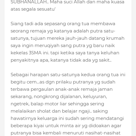
SUBHANALLAH.. Maha suci Allah dan maha kuasa
atas segala sesuatu'
Siang tadi ada sepasang orang tua membawa
seorang remaja yg katanya adalah putra satu-
satunya, tujuan mereka jauh-jauh datang krumah
saya ingin meruqiyah sang putra yg baru naik
kekelas 3SMA ini. tapi ketika saya tanya keluhan
penyakitnya apa, katanya tidak ada yg sakit..
Sebagai harapan satu-satunya kedua orang tua ini
begitu cem
...
as dgn prilaku putranya yg sudah
terbawa pergaulan anak-anak remaja jaman
sekarang, nongkrong dijalanan, keluyuran,
ngetrek, balap motor liar sehingga sering
melalaikan sholat dan belajar ngaji.. saking
hawatirnya keluarga ini sudah sering mendatangi
beberapa kiyai untuk minta air yg didoakan agar
putranya bisa kembali menuruti nasihat-nasihat