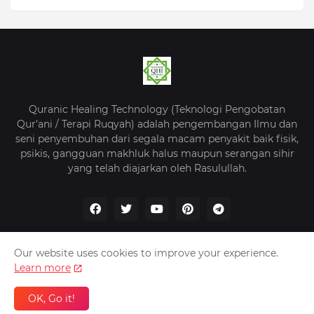
Quranic Healing Technology (Teknologi Pengobatan
Qur’ani / Terapi Ruqyah) adalah pengembangan Ilmu dan
seni penyembuhan dari segala macam penyakit baik fisik,
psikis, gangguan makhluk halus maupun serangan sihir
yang telah diajarkan oleh Rasulullah.
Our website uses cookies to improve your experience.
Learn more
Beranda
Tentang Kami
Kebijakan Privasi
Kontak
OK, Go it!
QHI -
Quranic Healing Indonesia