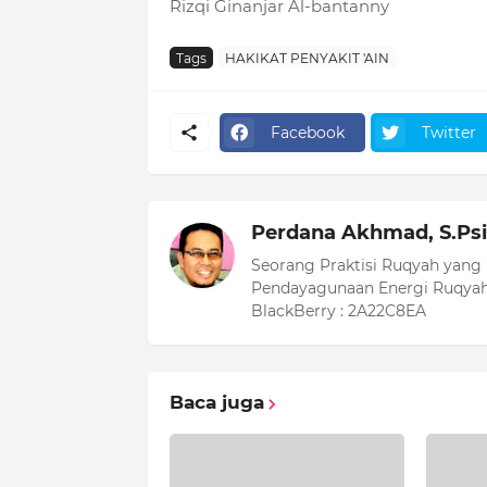
Rizqi Ginanjar Al-bantanny
Tags
HAKIKAT PENYAKIT 'AIN
Facebook
Twitter
Perdana Akhmad, S.Psi
Seorang Praktisi Ruqyah yang
Pendayagunaan Energi Ruqyah
BlackBerry : 2A22C8EA
Baca juga