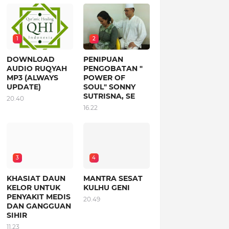
1
2
DOWNLOAD
PENIPUAN
AUDIO RUQYAH
PENGOBATAN "
MP3 (ALWAYS
POWER OF
UPDATE)
SOUL" SONNY
SUTRISNA, SE
20.40
16.22
3
4
KHASIAT DAUN
MANTRA SESAT
KELOR UNTUK
KULHU GENI
PENYAKIT MEDIS
20.49
DAN GANGGUAN
SIHIR
11.23