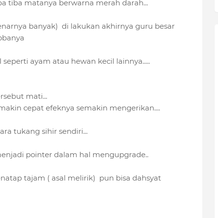
a tiba matanya berwarna merah darah...
enarnya banyak) di lakukan akhirnya guru besar
obanya
seperti ayam atau hewan kecil lainnya.....
sebut mati...
emakin cepat efeknya semakin mengerikan....
ra tukang sihir sendiri...
njadi pointer dalam hal mengupgrade..
atap tajam ( asal melirik) pun bisa dahsyat