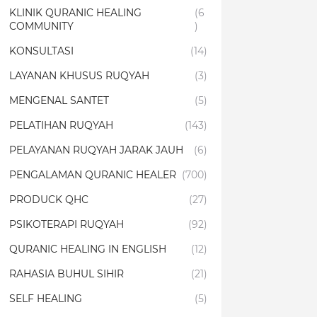
KLINIK QURANIC HEALING
(6
COMMUNITY
)
KONSULTASI
(14)
LAYANAN KHUSUS RUQYAH
(3)
MENGENAL SANTET
(5)
PELATIHAN RUQYAH
(143)
PELAYANAN RUQYAH JARAK JAUH
(6)
PENGALAMAN QURANIC HEALER
(700)
PRODUCK QHC
(27)
PSIKOTERAPI RUQYAH
(92)
QURANIC HEALING IN ENGLISH
(12)
RAHASIA BUHUL SIHIR
(21)
SELF HEALING
(5)