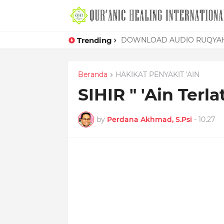
Trending
Mudahnya Memelet Seorang W
DOWNLOAD AUDIO RUQYAH
Beranda
HAKIKAT PENYAKIT 'AIN
SIHIR " 'Ain Terla
by
Perdana Akhmad, S.Psi
-
10.27