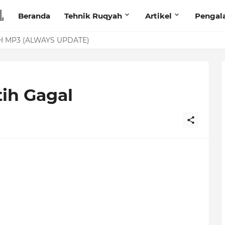
Beranda
Tehnik Ruqyah
Artikel
Pengal
anita Lewat Foto di Facebook
 MP3 (ALWAYS UPDATE)
tih Gagal