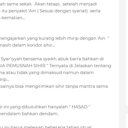
 sama sekali. Akan tetapi, setelah menjadi
tu penyakit 'Ain ( Sesuai dengan syariat) serta
kematian...
mengajarkan yang kurang lebih mirip dengan 'Ain "
h dalam koridor sihir...
Syar'iyyah bersama syaikh abuk barra bahkan di
IA PEMUSNAH SIHIR " Ternyata di Jelaskan tentang
sama atau tidak yang dimaksud namun dalam
ip...
sainya bisa mengirimkan sihir tanpa mantra sama
r ini yang dibutuhkan hanyalah " HASAD "
 mendalam bahkan dendam.
 ini harus melewati beberapa tahap ritual...