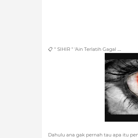
📋 " SIHIR " 'Ain Terlatih Gagal ....
Dahulu ana gak pernah tau apa itu peny