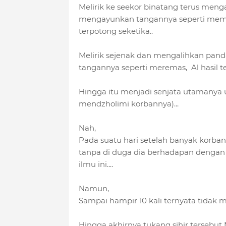
Melirik ke seekor binatang terus meng
mengayunkan tangannya seperti memot
terpotong seketika..
Melirik sejenak dan mengalihkan pan
tangannya seperti meremas, Al hasil t
Hingga itu menjadi senjata utamanya 
mendzholimi korbannya)...
Nah,
Pada suatu hari setelah banyak korban y
tanpa di duga dia berhadapan dengan 
ilmu ini....
Namun,
Sampai hampir 10 kali ternyata tid
Hingga akhirnya tukang sihir tersebu