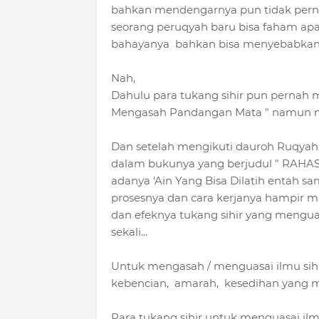
bahkan mendengarnya pun tidak pernah
seorang peruqyah baru bisa faham apa i
bahayanya bahkan bisa menyebabkan 
Nah,
Dahulu para tukang sihir pun pernah 
Mengasah Pandangan Mata " namun masi
Dan setelah mengikuti dauroh Ruqyah 
dalam bukunya yang berjudul " RAHAS
adanya 'Ain Yang Bisa Dilatih entah 
prosesnya dan cara kerjanya hampir mir
dan efeknya tukang sihir yang mengua
sekali...
Untuk mengasah / menguasai ilmu sihi
kebencian, amarah, kesedihan yang
Para tukang sihir untuk menguasai ilmu