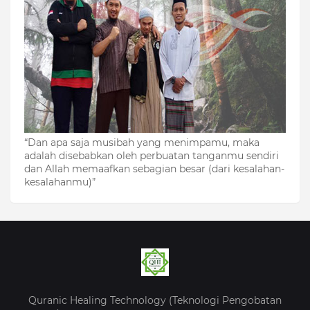
“Dan apa saja musibah yang menimpamu, maka
adalah disebabkan oleh perbuatan tanganmu sendiri
dan Allah memaafkan sebagian besar (dari kesalahan-
kesalahanmu)”
Quranic Healing Technology (Teknologi Pengobatan