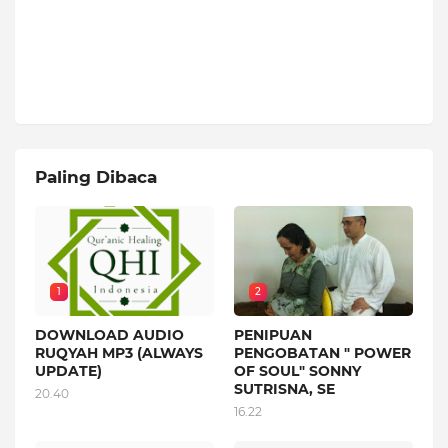
Paling Dibaca
1
2
DOWNLOAD AUDIO
PENIPUAN
RUQYAH MP3 (ALWAYS
PENGOBATAN " POWER
UPDATE)
OF SOUL" SONNY
SUTRISNA, SE
20.40
16.22