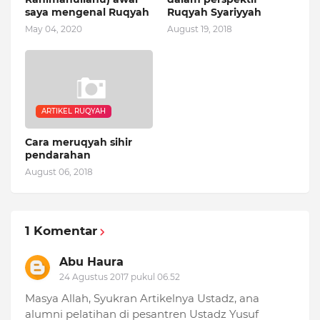
saya mengenal Ruqyah
Ruqyah Syariyyah
May 04, 2020
August 19, 2018
ARTIKEL RUQYAH
Cara meruqyah sihir
pendarahan
August 06, 2018
1 Komentar
Abu Haura
24 Agustus 2017 pukul 06.52
Masya Allah, Syukran Artikelnya Ustadz, ana
alumni pelatihan di pesantren Ustadz Yusuf