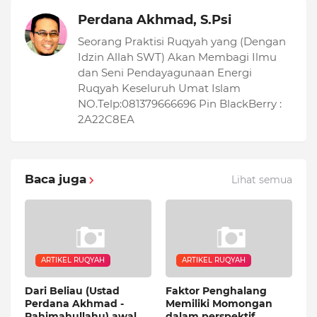
Perdana Akhmad, S.Psi
Seorang Praktisi Ruqyah yang (Dengan
Idzin Allah SWT) Akan Membagi Ilmu
dan Seni Pendayagunaan Energi
Ruqyah Keseluruh Umat Islam
NO.Telp:081379666696 Pin BlackBerry :
2A22C8EA
Baca juga
Lihat semua
ARTIKEL RUQYAH
ARTIKEL RUQYAH
Dari Beliau (Ustad
Faktor Penghalang
Perdana Akhmad -
Memiliki Momongan
Rahimahullahu) awal
dalam perspektif