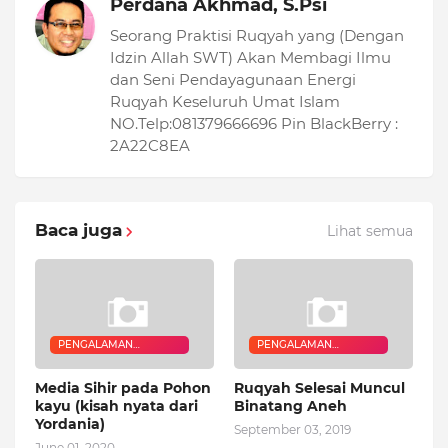
Perdana Akhmad, S.Psi
Seorang Praktisi Ruqyah yang (Dengan
Idzin Allah SWT) Akan Membagi Ilmu
dan Seni Pendayagunaan Energi
Ruqyah Keseluruh Umat Islam
NO.Telp:081379666696 Pin BlackBerry :
2A22C8EA
Baca juga
Lihat semua
PENGALAMAN
PENGALAMAN
QURANIC HEALER
QURANIC HEALER
Media Sihir pada Pohon
Ruqyah Selesai Muncul
kayu (kisah nyata dari
Binatang Aneh
Yordania)
September 03, 2019
June 01, 2020