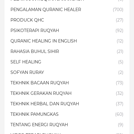
PENGALAMAN QURANIC HEALER
(700)
PRODUCK QHC
(27)
PSIKOTERAPI RUQYAH
(92)
QURANIC HEALING IN ENGLISH
(12)
RAHASIA BUHUL SIHIR
(21)
SELF HEALING
(5)
SOFYAN RURAY
(2)
TEKHNIK BACAAN RUQYAH
(73)
TEKHNIK GERAKAN RUQYAH
(32)
TEKHNIK HERBAL DAN RUQYAH
(37)
TEKHNIK PAMUNGKAS
(60)
TENTANG ENERGI RUQYAH
(9)