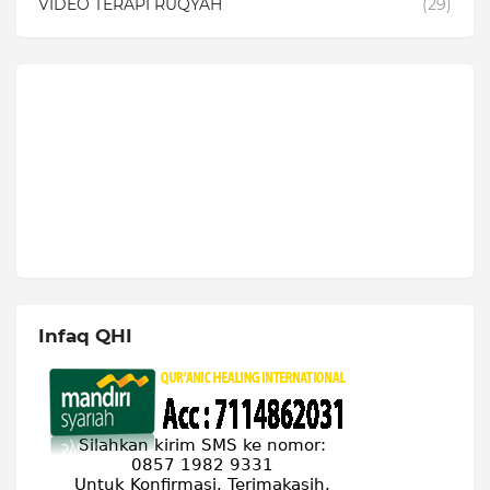
VIDEO TERAPI RUQYAH
(29)
Infaq QHI