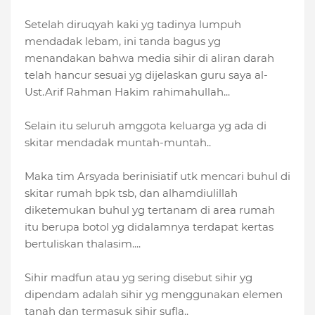
Setelah diruqyah kaki yg tadinya lumpuh
mendadak lebam, ini tanda bagus yg
menandakan bahwa media sihir di aliran darah
telah hancur sesuai yg dijelaskan guru saya al-
Ust.Arif Rahman Hakim rahimahullah...
Selain itu seluruh amggota keluarga yg ada di
skitar mendadak muntah-muntah..
Maka tim Arsyada berinisiatif utk mencari buhul di
skitar rumah bpk tsb, dan alhamdiulillah
diketemukan buhul yg tertanam di area rumah
itu berupa botol yg didalamnya terdapat kertas
bertuliskan thalasim....
Sihir madfun atau yg sering disebut sihir yg
dipendam adalah sihir yg menggunakan elemen
tanah dan termasuk sihir sufla..