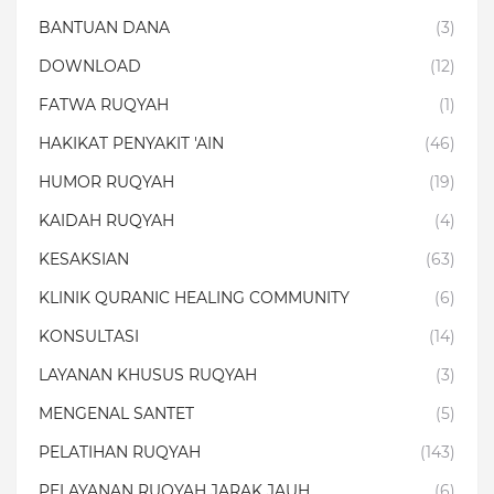
BANTUAN DANA
(3)
DOWNLOAD
(12)
FATWA RUQYAH
(1)
HAKIKAT PENYAKIT 'AIN
(46)
HUMOR RUQYAH
(19)
KAIDAH RUQYAH
(4)
KESAKSIAN
(63)
KLINIK QURANIC HEALING COMMUNITY
(6)
KONSULTASI
(14)
LAYANAN KHUSUS RUQYAH
(3)
MENGENAL SANTET
(5)
PELATIHAN RUQYAH
(143)
PELAYANAN RUQYAH JARAK JAUH
(6)