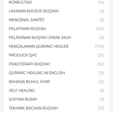
KONSULTASI
(14)
LAYANAN KHUSUS RUQYAH
(3)
MENGENAL SANTET
(5)
PELATIHAN RUQYAH
(143)
PELAYANAN RUQYAH JARAK JAUH
(6)
PENGALAMAN QURANIC HEALER
(700)
PRODUCK QHC
(27)
PSIKOTERAPI RUQYAH
(92)
QURANIC HEALING IN ENGLISH
(12)
RAHASIA BUHUL SIHIR
(21)
SELF HEALING
(5)
SOFYAN RURAY
(2)
TEKHNIK BACAAN RUQYAH
(73)