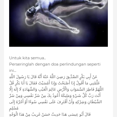
Untuk kita semua..
Perseringlah dengan doa perlindungan seperti
ini...
عَنْ أَبِِي بَكْرٍ الصِّدِّيقَ رَضِيَ اللَّهُ عَنْهُ أَنَّهُ قَالَ يَا رَسُولَ اللَّهِ
عَلِّمْنِي مَا أَقُولُ إِذَا أَصْبَحْتُ وَإِذَا أَمْسَيْتُ فَقَالَ يَا أَبَا بَكْرٍ قُلْ
اللَّهُمَّ فَاطِرَ السَّمَوَاتِ وَالْأَرْضِ عَالِمَ الْغَيْبِ وَالشَّهَادَةِ لَا إِلَهَ إِلَّا
أَنْتَ رَبَّ كُلِّ شَيْءٍ وَمَلِيكَهُ أَعُوذُ بِكَ مِنْ شَرِّ نَفْسِي وَمِنْ شَرِّ
الشَّيْطَانِ وَشِرْكِهِ وَأَنْ أَقْتَرِفَ عَلَى نَفْسِي سُوءًا أَوْ أَجُرَّهُ إِلَى
مُسْلِمٍ
قَالَ أَبُو عِيسَى هَذَا حَدِيثٌ حَسَنٌ غَرِيبٌ مِنْ هَذَا الْوَجْهِ