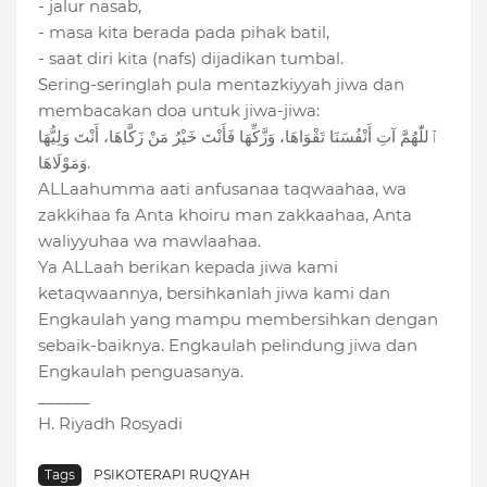
- jalur nasab,
- masa kita berada pada pihak batil,
- saat diri kita (nafs) dijadikan tumbal.
Sering-seringlah pula mentazkiyyah jiwa dan
membacakan doa untuk jiwa-jiwa:
ٱللّٰهُمَّ آتِ أَنْفُسَنَا تَقْوَاهَا، وَزَّكِّهَا فَأَنْتَ خَيْرُ مَنْ زَكَّاهَا، أَنْتَ وَلِيُّهَا
وَمَوْلَاهَا.
ALLaahumma aati anfusanaa taqwaahaa, wa
zakkihaa fa Anta khoiru man zakkaahaa, Anta
waliyyuhaa wa mawlaahaa.
Ya ALLaah berikan kepada jiwa kami
ketaqwaannya, bersihkanlah jiwa kami dan
Engkaulah yang mampu membersihkan dengan
sebaik-baiknya. Engkaulah pelindung jiwa dan
Engkaulah penguasanya.
______
H. Riyadh Rosyadi
Tags
PSIKOTERAPI RUQYAH