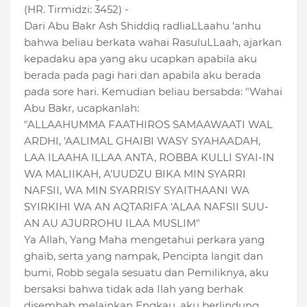
(HR. Tirmidzi: 3452) -
Dari Abu Bakr Ash Shiddiq radliaLLaahu 'anhu
bahwa beliau berkata wahai RasuluLLaah, ajarkan
kepadaku apa yang aku ucapkan apabila aku
berada pada pagi hari dan apabila aku berada
pada sore hari. Kemudian beliau bersabda: "Wahai
Abu Bakr, ucapkanlah:
"ALLAAHUMMA FAATHIROS SAMAAWAATI WAL
ARDHI, 'AALIMAL GHAIBI WASY SYAHAADAH,
LAA ILAAHA ILLAA ANTA, ROBBA KULLI SYAI-IN
WA MALIIKAH, A'UUDZU BIKA MIN SYARRI
NAFSII, WA MIN SYARRISY SYAITHAANI WA
SYIRKIHI WA AN AQTARIFA 'ALAA NAFSII SUU-
AN AU AJURROHU ILAA MUSLIM"
Ya Allah, Yang Maha mengetahui perkara yang
ghaib, serta yang nampak, Pencipta langit dan
bumi, Robb segala sesuatu dan Pemiliknya, aku
bersaksi bahwa tidak ada Ilah yang berhak
disembah melainkan Engkau, aku berlindung