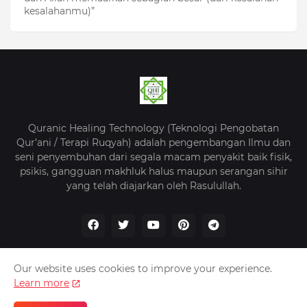
kesalahanmu)”
Quranic Healing Technology (Teknologi Pengobatan
Qur’ani / Terapi Ruqyah) adalah pengembangan Ilmu dan
seni penyembuhan dari segala macam penyakit baik fisik,
psikis, gangguan makhluk halus maupun serangan sihir
yang telah diajarkan oleh Rasulullah.
Our website uses cookies to improve your experience.
Learn more
Beranda
Tentang Kami
Kebijakan Privasi
Kontak