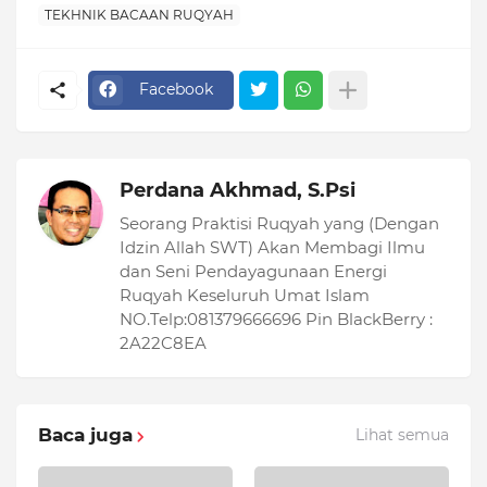
TEKHNIK BACAAN RUQYAH
Facebook
Perdana Akhmad, S.Psi
Seorang Praktisi Ruqyah yang (Dengan
Idzin Allah SWT) Akan Membagi Ilmu
dan Seni Pendayagunaan Energi
Ruqyah Keseluruh Umat Islam
NO.Telp:081379666696 Pin BlackBerry :
2A22C8EA
Baca juga
Lihat semua