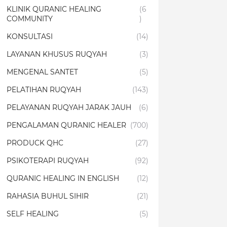
KLINIK QURANIC HEALING
(6
COMMUNITY
)
KONSULTASI
(14)
LAYANAN KHUSUS RUQYAH
(3)
MENGENAL SANTET
(5)
PELATIHAN RUQYAH
(143)
PELAYANAN RUQYAH JARAK JAUH
(6)
PENGALAMAN QURANIC HEALER
(700)
PRODUCK QHC
(27)
PSIKOTERAPI RUQYAH
(92)
QURANIC HEALING IN ENGLISH
(12)
RAHASIA BUHUL SIHIR
(21)
SELF HEALING
(5)