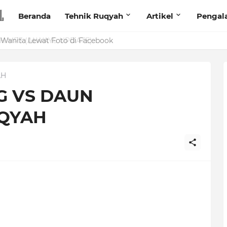
Beranda
Tehnik Ruqyah
Artikel
Pengal
anita Lewat Foto di Facebook
AH
G VS DAUN
QYAH