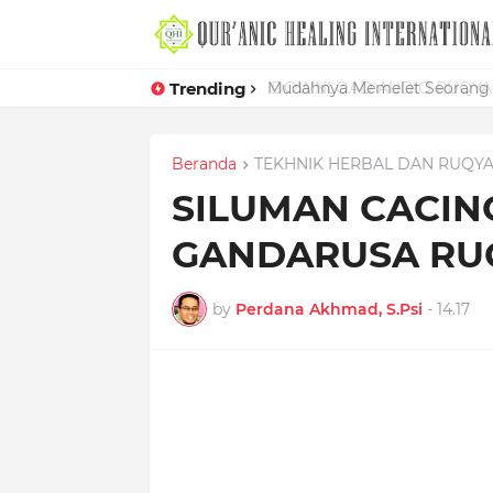
Trending
Mudahnya Memelet Seorang W
Beranda
TEKHNIK HERBAL DAN RUQY
SILUMAN CACIN
GANDARUSA RU
by
Perdana Akhmad, S.Psi
-
14.17