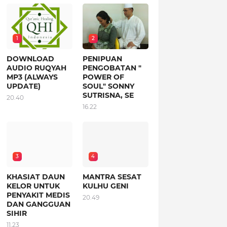
1
2
DOWNLOAD
PENIPUAN
AUDIO RUQYAH
PENGOBATAN "
MP3 (ALWAYS
POWER OF
UPDATE)
SOUL" SONNY
SUTRISNA, SE
20.40
16.22
3
4
KHASIAT DAUN
MANTRA SESAT
KELOR UNTUK
KULHU GENI
PENYAKIT MEDIS
20.49
DAN GANGGUAN
SIHIR
11.23