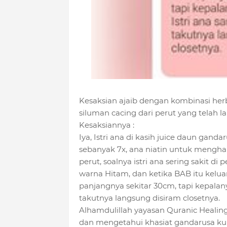
Kesaksian ajaib dengan kombinasi he
siluman cacing dari perut yang telah l
Kesaksiannya :
Iya, Istri ana di kasih juice daun gand
sebanyak 7x, ana niatin untuk mengh
perut, soalnya istri ana sering sakit d
warna Hitam, dan ketika BAB itu keluar
panjangnya sekitar 30cm, tapi kepalanya
takutnya langsung disiram closetnya.
Alhamdulillah yayasan Quranic Healing
dan mengetahui khasiat gandarusa ku