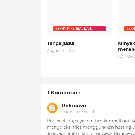
TEKHNIK HERBAL DAN
TEKH
RUQYAH
RUQ
Tanpa judul
Minyak
menan
August 18, 2018
April 04,
1 Komentar
Unknown
19 April 2016 pukul 13.33
Perkenalkan, saya dari tim kumpulbagi. S
mengoleksi files menggunakan hosting 
Jika ya, silahkan kunjungi website ini w