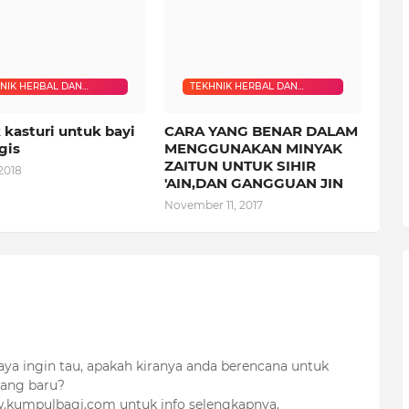
NIK HERBAL DAN
TEKHNIK HERBAL DAN
YAH
RUQYAH
 kasturi untuk bayi
CARA YANG BENAR DALAM
gis
MENGGUNAKAN MINYAK
ZAITUN UNTUK SIHIR
 2018
'AIN,DAN GANGGUAN JIN
November 11, 2017
aya ingin tau, apakah kiranya anda berencana untuk
yang baru?
ww.kumpulbagi.com untuk info selengkapnya.