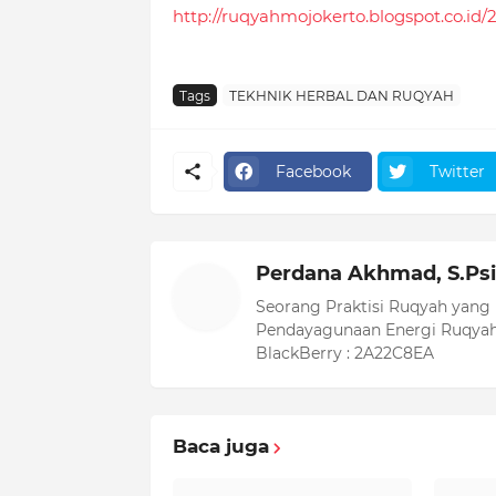
http://ruqyahmojokerto.blogspot.co.id
Tags
TEKHNIK HERBAL DAN RUQYAH
Facebook
Twitter
Perdana Akhmad, S.Psi
Seorang Praktisi Ruqyah yang
Pendayagunaan Energi Ruqyah
BlackBerry : 2A22C8EA
Baca juga