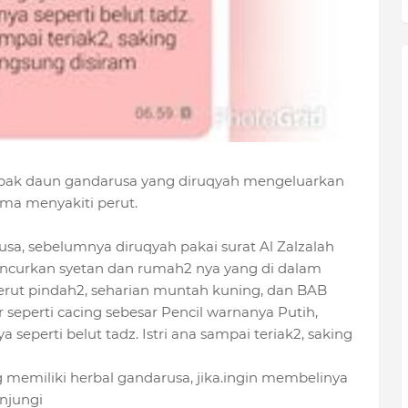
rbak daun gandarusa yang diruqyah mengeluarkan
ama menyakiti perut.
arusa, sebelumnya diruqyah pakai surat Al Zalzalah
ancurkan syetan dan rumah2 nya yang di dalam
i perut pindah2, seharian muntah kuning, dan BAB
 seperti cacing sebesar Pencil warnanya Putih,
 seperti belut tadz. Istri ana sampai teriak2, saking
 memiliki herbal gandarusa, jika.ingin membelinya
njungi