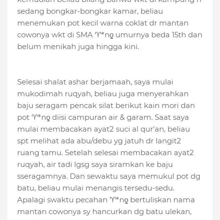
sedang bongkar-bongkar kamar, beliau
menemukan pot kecil warna coklat dr mantan
cowonya wkt di SMA ♈ªnƍ umurnya beda 15t
h dan
belum menikah juga hingga kini.
Selesai shalat ashar berjamaah, saya mulai
mukodimah ruqyah, beliau juga menyerahkan
baju seragam pencak silat berikut kain mori dan
pot ♈ªnƍ diisi campuran air & garam. Saat saya
mulai membacakan ayat2 suci al qur'an, beliau
spt melihat ada abu/debu yg jatuh dr langit2
ruang tamu. Setelah selesai membacakan ayat2
ruqyah, air tadi lgsg saya siramkan ke baju
sseragamnya. Dan sewaktu saya memukul pot dg
batu, beliau mulai menangis tersedu-sedu.
Apalagi swaktu pecahan ♈ªnƍ bertuliskan nama
mantan cowonya sy hancurkan dg batu ulekan,