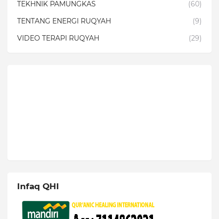
TEKHNIK PAMUNGKAS
(60)
TENTANG ENERGI RUQYAH
(9)
VIDEO TERAPI RUQYAH
(29)
Infaq QHI