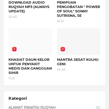
DOWNLOAD AUDIO
PENIPUAN
RUQYAH MP3 (ALWAYS
PENGOBATAN " POWER
UPDATE)
OF SOUL" SONNY
SUTRISNA, SE
20.40
16.22
3
4
KHASIAT DAUN KELOR
MANTRA SESAT KULHU
UNTUK PENYAKIT
GENI
MEDIS DAN GANGGUAN
20.49
SIHIR
11.23
Kategori
ALAMAT PRAKTISI RUQYAH
(6)