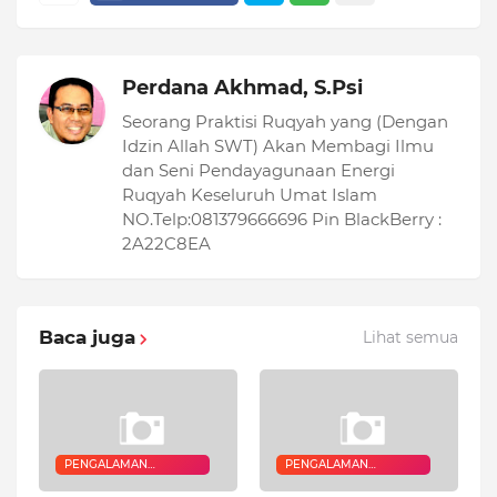
Perdana Akhmad, S.Psi
Seorang Praktisi Ruqyah yang (Dengan
Idzin Allah SWT) Akan Membagi Ilmu
dan Seni Pendayagunaan Energi
Ruqyah Keseluruh Umat Islam
NO.Telp:081379666696 Pin BlackBerry :
2A22C8EA
Baca juga
Lihat semua
PENGALAMAN
PENGALAMAN
QURANIC HEALER
QURANIC HEALER