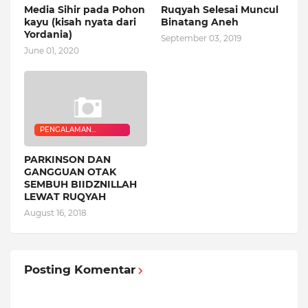
Media Sihir pada Pohon
Ruqyah Selesai Muncul
kayu (kisah nyata dari
Binatang Aneh
Yordania)
September 03, 2019
June 01, 2020
PENGALAMAN
QURANIC HEALER
PARKINSON DAN
GANGGUAN OTAK
SEMBUH BIIDZNILLAH
LEWAT RUQYAH
August 16, 2018
Posting Komentar