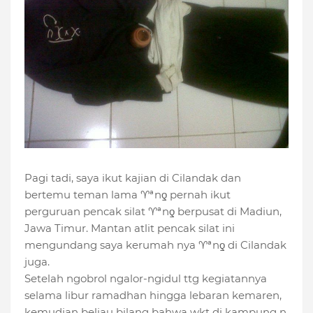
Pagi tadi, saya ikut kajian di Cilandak dan
bertemu teman lama ♈ªnƍ pernah ikut
perguruan pencak silat ♈ªnƍ berpusat di Madiun,
Jawa Timur. Mantan atlit pencak silat ini
mengundang saya kerumah nya ♈ªnƍ di Cilandak
juga.
Setelah ngobrol ngalor-ngidul ttg kegiatannya
selama libur ramadhan hingga lebaran kemaren,
kemudian beliau bilang bahwa wkt di kampung n