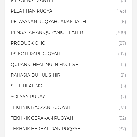
MENGENAL SANTET
(5)
PELATIHAN RUQYAH
(143)
PELAYANAN RUQYAH JARAK JAUH
(6)
PENGALAMAN QURANIC HEALER
(700)
PRODUCK QHC
(27)
PSIKOTERAPI RUQYAH
(92)
QURANIC HEALING IN ENGLISH
(12)
RAHASIA BUHUL SIHIR
(21)
SELF HEALING
(5)
SOFYAN RURAY
(2)
TEKHNIK BACAAN RUQYAH
(73)
TEKHNIK GERAKAN RUQYAH
(32)
TEKHNIK HERBAL DAN RUQYAH
(37)