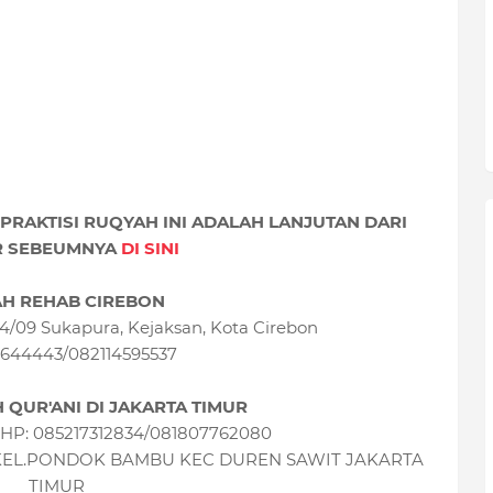
RAKTISI RUQYAH INI ADALAH LANJUTAN DARI
R SEBEUMNYA
DI SINI
H REHAB CIREBON
 04/09 Sukapura, Kejaksan, Kota Cirebon
644443/082114595537
H QUR'ANI DI JAKARTA TIMUR
m HP: 085217312834/081807762080
1 KEL.PONDOK BAMBU KEC DUREN SAWIT JAKARTA
TIMUR