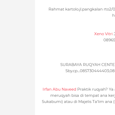
Rahmat kartolo.jl.pangkalan rto2/
h
Xeno Vitri
08965
SURABAYA RUQYAH CENTER. 
Sby.cp...085730444403,
Irfan Abu Naveed
Praktik ruqyah? Ya
meruqyah bisa di tempat ana ker
Sukabumi) atau di Majelis Ta'lim ana (M