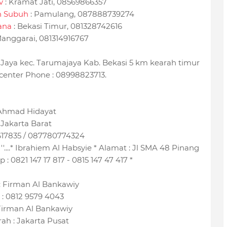
v
: Kramat Jati, 08569866357
n Subuh
: Pamulang, 087888739274
ana
: Bekasi Timur, 081328742616
Manggarai, 081314916767
ra Jaya kec. Tarumajaya Kab. Bekasi 5 km kearah timur
center Phone : 08998823713.
Ahmad Hidayat
Jakarta Barat
17835 / 087780774324
....* Ibrahiem Al Habsyie * Alamat : Jl SMA 48 Pinang
 : 0821 147 17 817 - 0815 147 47 417 *
 Firman Al Bankawiy
 : 0812 9579 4043
 Firman Al Bankawiy
ah : Jakarta Pusat