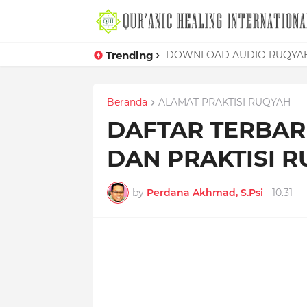
Trending
Mudahnya Memelet Seorang W
Beranda
ALAMAT PRAKTISI RUQYAH
DAFTAR TERBAR
DAN PRAKTISI R
by
Perdana Akhmad, S.Psi
-
10.31