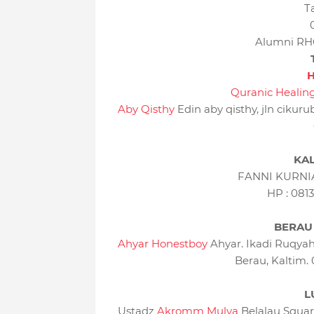
T
Alumni RH
H
Quranic Healin
Aby Qisthy
Edin aby qisthy, jln cikur
KA
FANNI KURNI
HP : 08
BERAU
Ahyar Honestboy
Ahyar. Ikadi Ruqyah
Berau, Kaltim
L
Ustadz
Akromm Mulya
Belalau Squar