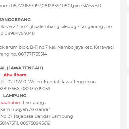
bumi 087721853997,081283540801,pin751A54BD
TANGGERANG
ok e 22 no 4, jl palembang ciledug - tangerang , no
lp 08984754048
 arum blok. B-11 no.7 kel. Nambo jaya kec. Karawaci
rang hp. 087771755514
AL (JAWA TENGAH)
Abu Ilham
 RT 02 RW 01,Weleri-Kendal-Jawa Tengah.no
2897666, 082134719059
LAMPUNG
Abdulrohim
Lampung :
Bekam Ruqyah Az-zahra"
n No 27 Rajabasa Bandar Lampung
381473111, 085758945619