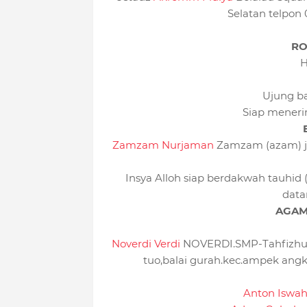
Selatan telpon
RO
H
Ujung ba
Siap meneri
Zamzam Nurjaman
Zamzam (azam) jl
Insya Alloh siap berdakwah tauhid
data
AGAM
Noverdi Verdi
NOVERDI.SMP-Tahfizhul
tuo,balai gurah.kec.ampek an
Anton Iswah