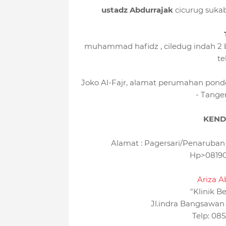
ustadz Abdurrajak
cicurug suka
muhammad hafidz , ciledug indah 2 bl
te
Joko Al-Fajr, alamat perumahan pondok
- Tange
KEND
Alamat : Pagersari/Penaruban
Hp>08190
Ariza 
"Klinik 
Jl.indra Bangsawa
Telp: 085