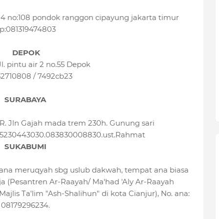
04 no:108 pondok ranggon cipayung jakarta timur
p:081319474803
DEPOK
Jl. pintu air 2 no.55 Depok
2710808 / 7492cb23
SURABAYA
Jln Gajah mada trem 230h. Gunung sari
085230443030.083830008830.ust.Rahmat
SUKABUMI
 ana meruqyah sbg uslub dakwah, tempat ana biasa
ja (Pesantren Ar-Raayah/ Ma'had 'Aly Ar-Raayah
ajlis Ta'lim "Ash-Shalihun" di kota Cianjur), No. ana:
08179296234.