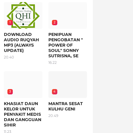
1
2
DOWNLOAD
PENIPUAN
AUDIO RUQYAH
PENGOBATAN "
MP3 (ALWAYS
POWER OF
UPDATE)
SOUL" SONNY
SUTRISNA, SE
20.40
16.22
3
4
KHASIAT DAUN
MANTRA SESAT
KELOR UNTUK
KULHU GENI
PENYAKIT MEDIS
20.49
DAN GANGGUAN
SIHIR
11.23