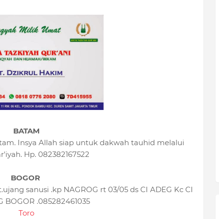
BATAM
tam. Insya Allah siap untuk dakwah tauhid melalui
r'iyah. Hp. 082382167522
BOGOR
ujang sanusi .kp NAGROG rt 03/05 ds CI ADEG Kc CI
BOGOR .085282461035
Toro