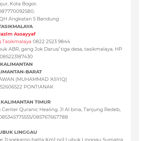
ajur, Kota Bogor.
087770092580.
QH Angkatan 5 Bandung
TASIKMALAYA
azim Assayyaf
g Tasikmalaya
0822 2523 9844
ubuk ABR, gang Jok Darus/ tiga desa, tasikmalaya. HP
085223187430
KALIMANTAN
LIMANTAN-BARAT
AWAN (MUHAMMAD 'ASYIQ)
1352606522 PONTIANAK
 KALIMANTAN TIMUR
 Center Quranic Healing. Jl Al bina, Tanjung Redeb,
. 085345775555/085767667788
UBUK LINGGAU
e Jl.soekarno hatta Km1 no1 Lubuk Linggau Sumatra