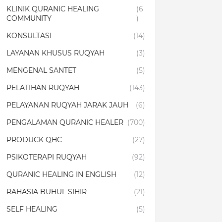
KLINIK QURANIC HEALING
(6
COMMUNITY
)
KONSULTASI
(14)
LAYANAN KHUSUS RUQYAH
(3)
MENGENAL SANTET
(5)
PELATIHAN RUQYAH
(143)
PELAYANAN RUQYAH JARAK JAUH
(6)
PENGALAMAN QURANIC HEALER
(700)
PRODUCK QHC
(27)
PSIKOTERAPI RUQYAH
(92)
QURANIC HEALING IN ENGLISH
(12)
RAHASIA BUHUL SIHIR
(21)
SELF HEALING
(5)