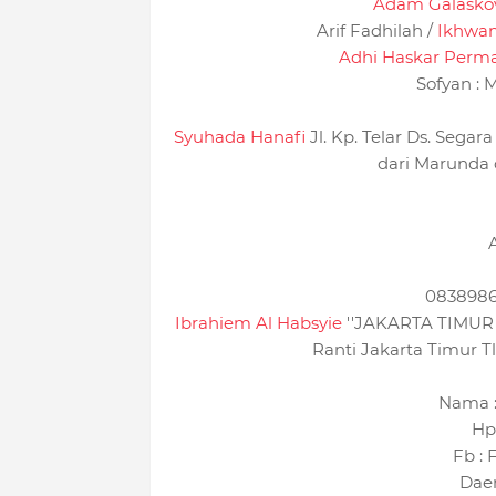
Adam Galasko
Arif Fadhilah /
Ikhwa
Adhi Haskar Perm
Sofyan : 
Syuhada Hanafi
Jl. Kp. Telar Ds. Sega
dari Marunda 
0838986
Ibrahiem Al Habsyie
''JAKARTA TIMUR ''
Ranti Jakarta Timur Tlp
Nama :
Hp
Fb :
Daer