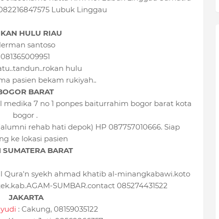
 082216847575 Lubuk Linggau
KAN HULU RIAU
erman santoso
081365009951
tu..tandun..rokan hulu
ma pasien bekam rukiyah..
BOGOR BARAT
 medika 7 no 1 ponpes baiturrahim bogor barat kota
bogor .
 (alumni rehab hati depok) HP 087757010666. Siap
ng ke lokasi pasien
 SUMATERA BARAT
 Qura'n syekh ahmad khatib al-minangkabawi.koto
gkek.kab.AGAM-SUMBAR.contact 085274431522
JAKARTA
yudi
: Cakung, 08159035122