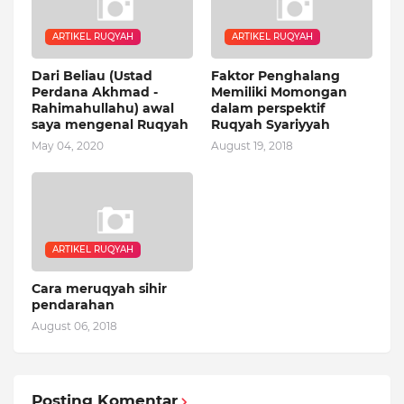
ARTIKEL RUQYAH
ARTIKEL RUQYAH
Dari Beliau (Ustad
Faktor Penghalang
Perdana Akhmad -
Memiliki Momongan
Rahimahullahu) awal
dalam perspektif
saya mengenal Ruqyah
Ruqyah Syariyyah
May 04, 2020
August 19, 2018
ARTIKEL RUQYAH
Cara meruqyah sihir
pendarahan
August 06, 2018
Posting Komentar