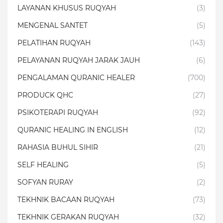
LAYANAN KHUSUS RUQYAH
(3)
MENGENAL SANTET
(5)
PELATIHAN RUQYAH
(143)
PELAYANAN RUQYAH JARAK JAUH
(6)
PENGALAMAN QURANIC HEALER
(700)
PRODUCK QHC
(27)
PSIKOTERAPI RUQYAH
(92)
QURANIC HEALING IN ENGLISH
(12)
RAHASIA BUHUL SIHIR
(21)
SELF HEALING
(5)
SOFYAN RURAY
(2)
TEKHNIK BACAAN RUQYAH
(73)
TEKHNIK GERAKAN RUQYAH
(32)