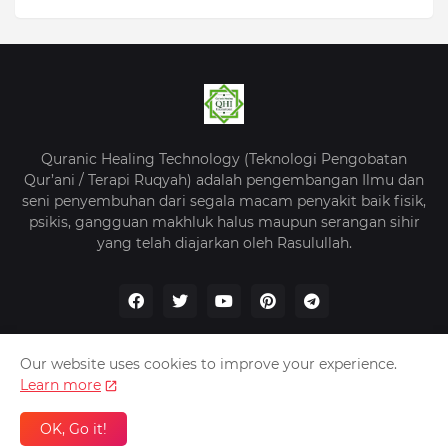
Quranic Healing Technology (Teknologi Pengobatan
Qur’ani / Terapi Ruqyah) adalah pengembangan Ilmu dan
seni penyembuhan dari segala macam penyakit baik fisik,
psikis, gangguan makhluk halus maupun serangan sihir
yang telah diajarkan oleh Rasulullah.
Our website uses cookies to improve your experience.
Learn more
Beranda
Tentang Kami
Kebijakan Privasi
Kontak
OK, Go it!
QHI -
Quranic Healing Indonesia