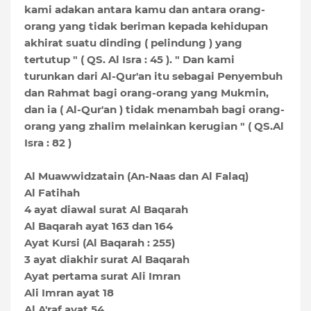
kami adakan antara kamu dan antara orang-
orang yang tidak beriman kepada kehidupan
akhirat suatu dinding ( pelindung ) yang
tertutup " ( QS. Al Isra : 45 ). " Dan kami
turunkan dari Al-Qur'an itu sebagai Penyembuh
dan Rahmat bagi orang-orang yang Mukmin,
dan ia ( Al-Qur'an ) tidak menambah bagi orang-
orang yang zhalim melainkan kerugian " ( QS.Al
Isra : 82 )
Al Muawwidzatain (An-Naas dan Al Falaq)
Al Fatihah
4 ayat diawal surat Al Baqarah
Al Baqarah ayat 163 dan 164
Ayat Kursi (Al Baqarah : 255)
3 ayat diakhir surat Al Baqarah
Ayat pertama surat Ali Imran
Ali Imran ayat 18
Al A'raf ayat 54