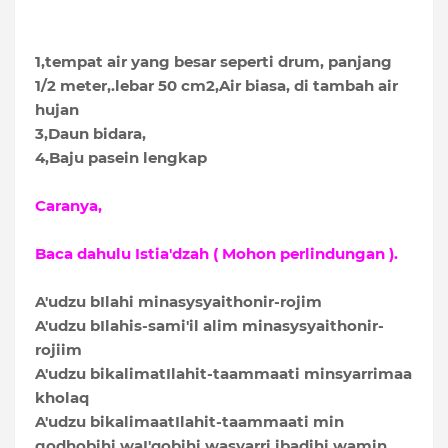
1,tempat air yang besar seperti drum, panjang
1/2 meter,.lebar 50 cm2,Air biasa, di tambah air
hujan
3,Daun bidara,
4,Baju pasein lengkap
Caranya,
Baca dahulu Istia'dzah ( Mohon perlindungan ).
A'udzu bIlahi minasysyaithonir-rojim
A'udzu bIlahis-sami'il alim minasysyaithonir-
rojiim
A'udzu bikalimatIlahit-taammaati minsyarrimaa
kholaq
A'udzu bikalimaatIlahit-taammaati min
godhobihi waI'qobihi wasyarri ibadihi wamin