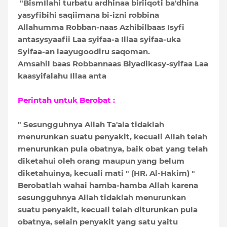
"BismIlahi turbatu ardhinaa biriiqoti ba'dhina
yasyfibihi saqiimana bi-izni robbina
Allahumma Robban-naas Azhibilbaas Isyfi
antasysyaafii Laa syifaa-a Illaa syifaa-uka
Syifaa-an laayugoodiru saqoman.
Amsahil baas Robbannaas Biyadikasy-syifaa Laa
kaasyifalahu Illaa anta
Perintah untuk Berobat :
" Sesungguhnya Allah Ta'ala tidaklah
menurunkan suatu penyakit, kecuali Allah telah
menurunkan pula obatnya, baik obat yang telah
diketahui oleh orang maupun yang belum
diketahuinya, kecuali mati " (HR. Al-Hakim) "
Berobatlah wahai hamba-hamba Allah karena
sesungguhnya Allah tidaklah menurunkan
suatu penyakit, kecuali telah diturunkan pula
obatnya, selain penyakit yang satu yaitu