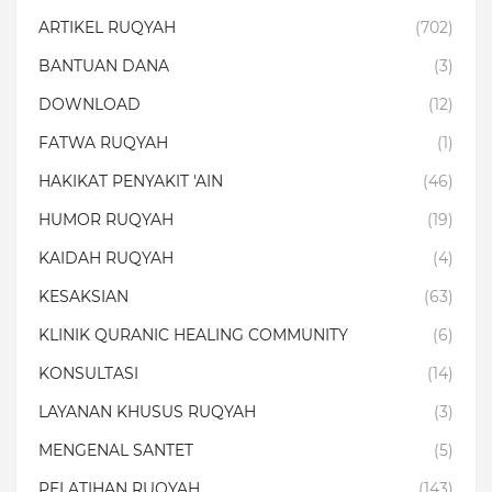
ARTIKEL RUQYAH
(702)
BANTUAN DANA
(3)
DOWNLOAD
(12)
FATWA RUQYAH
(1)
HAKIKAT PENYAKIT 'AIN
(46)
HUMOR RUQYAH
(19)
KAIDAH RUQYAH
(4)
KESAKSIAN
(63)
KLINIK QURANIC HEALING COMMUNITY
(6)
KONSULTASI
(14)
LAYANAN KHUSUS RUQYAH
(3)
MENGENAL SANTET
(5)
PELATIHAN RUQYAH
(143)