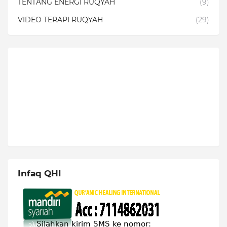
TENTANG ENERGI RUQYAH
(9)
VIDEO TERAPI RUQYAH
(29)
Infaq QHI