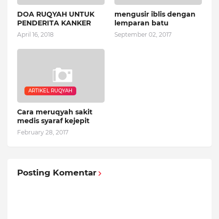
DOA RUQYAH UNTUK
mengusir iblis dengan
PENDERITA KANKER
lemparan batu
April 16, 2018
September 02, 2017
ARTIKEL RUQYAH
Cara meruqyah sakit
medis syaraf kejepit
February 28, 2017
Posting Komentar