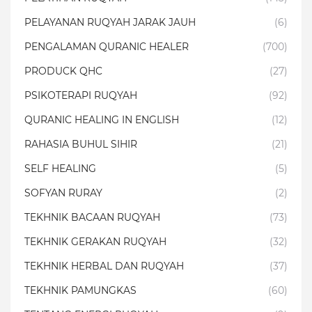
PELAYANAN RUQYAH JARAK JAUH
(6)
PENGALAMAN QURANIC HEALER
(700)
PRODUCK QHC
(27)
PSIKOTERAPI RUQYAH
(92)
QURANIC HEALING IN ENGLISH
(12)
RAHASIA BUHUL SIHIR
(21)
SELF HEALING
(5)
SOFYAN RURAY
(2)
TEKHNIK BACAAN RUQYAH
(73)
TEKHNIK GERAKAN RUQYAH
(32)
TEKHNIK HERBAL DAN RUQYAH
(37)
TEKHNIK PAMUNGKAS
(60)