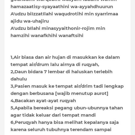
hamazaatisy-syayaathini wa-ayyahdhuurun
A'udzu biIzzatIlahi waqudrotihi min syarrimaa
ajidu wa-uhajiru
A'udzu bIlahi minasyyaithonir-rojim min
hamzihi wanafkhihi wanaftsihi
1,Air biasa dan air hujan di masukkan ke dalam
tempat air/drum lalu airnya di ruqyah,
2,Daun bidara 7 lembar di haluskan terlebih
dahulu
3,Pasien masuk ke tempat air/drim tadi lengkap
dengan berbusana [wajib menutup aurot]
4,Bacakan ayat-ayat ruqyah
5,Apabila bereaksi pegang ubun-ubunnya tahan
agar tidak keluar dari tempat mandi
6,Peruqyah hanya bisa melihat kepalanya saja
karena seluruh tubuhnya terendam sampai