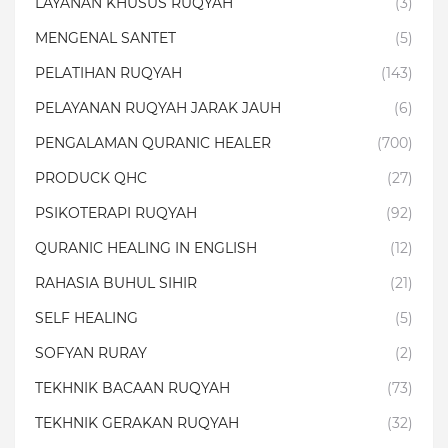
LAYANAN KHUSUS RUQYAH
(3)
MENGENAL SANTET
(5)
PELATIHAN RUQYAH
(143)
PELAYANAN RUQYAH JARAK JAUH
(6)
PENGALAMAN QURANIC HEALER
(700)
PRODUCK QHC
(27)
PSIKOTERAPI RUQYAH
(92)
QURANIC HEALING IN ENGLISH
(12)
RAHASIA BUHUL SIHIR
(21)
SELF HEALING
(5)
SOFYAN RURAY
(2)
TEKHNIK BACAAN RUQYAH
(73)
TEKHNIK GERAKAN RUQYAH
(32)