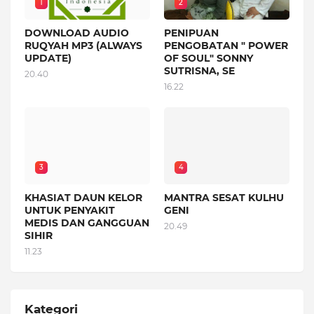
1
2
DOWNLOAD AUDIO
PENIPUAN
RUQYAH MP3 (ALWAYS
PENGOBATAN " POWER
UPDATE)
OF SOUL" SONNY
SUTRISNA, SE
20.40
16.22
3
4
KHASIAT DAUN KELOR
MANTRA SESAT KULHU
UNTUK PENYAKIT
GENI
MEDIS DAN GANGGUAN
20.49
SIHIR
11.23
Kategori