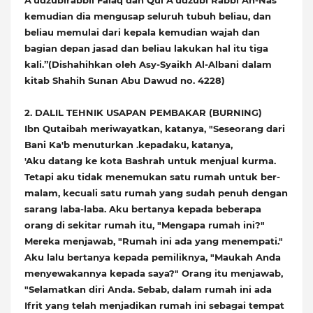
A’udzubirabbil Falaq dan Qul A’udzubi Rabbi An-Nas
kemudian dia mengusap seluruh tubuh beliau, dan
beliau memulai dari kepala kemudian wajah dan
bagian depan jasad dan beliau lakukan hal itu tiga
kali.”(Dishahihkan oleh Asy-Syaikh Al-Albani dalam
kitab Shahih Sunan Abu Dawud no. 4228)
2. DALIL TEHNIK USAPAN PEMBAKAR (BURNING)
Ibn Qutaibah meriwayatkan, katanya, "Seseorang dari
Bani Ka'b menuturkan .kepadaku, katanya,
'Aku datang ke kota Bashrah untuk menjual kurma.
Tetapi aku tidak menemukan satu rumah untuk ber-
malam, kecuali satu rumah yang sudah penuh dengan
sarang laba-laba. Aku bertanya kepada beberapa
orang di sekitar rumah itu, "Mengapa rumah ini?"
Mereka menjawab, "Rumah ini ada yang menempati."
Aku lalu bertanya kepada pemiliknya, "Maukah Anda
menyewakannya kepada saya?" Orang itu menjawab,
"Selamatkan diri Anda. Sebab, dalam rumah ini ada
Ifrit yang telah menjadikan rumah ini sebagai tempat