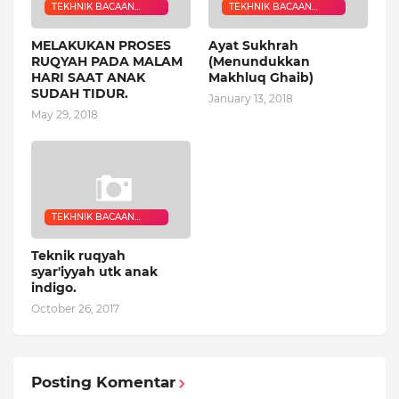
TEKHNIK BACAAN
TEKHNIK BACAAN
RUQYAH
RUQYAH
MELAKUKAN PROSES
Ayat Sukhrah
RUQYAH PADA MALAM
(Menundukkan
HARI SAAT ANAK
Makhluq Ghaib)
SUDAH TIDUR.
January 13, 2018
May 29, 2018
TEKHNIK BACAAN
RUQYAH
Teknik ruqyah
syar'iyyah utk anak
indigo.
October 26, 2017
Posting Komentar