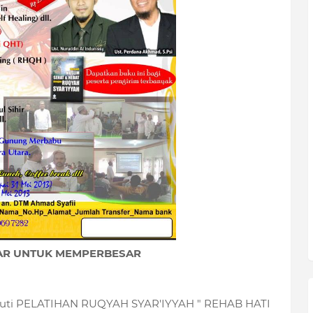
AR UNTUK MEMPERBESAR
ikuti PELATIHAN RUQYAH SYAR'IYYAH " REHAB HATI