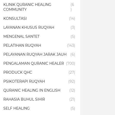
KLINIK QURANIC HEALING
(6
COMMUNITY
)
KONSULTASI
(14)
LAYANAN KHUSUS RUQYAH
(3)
MENGENAL SANTET
(5)
PELATIHAN RUQYAH
(143)
PELAYANAN RUQYAH JARAK JAUH
(6)
PENGALAMAN QURANIC HEALER
(700)
PRODUCK QHC
(27)
PSIKOTERAPI RUQYAH
(92)
QURANIC HEALING IN ENGLISH
(12)
RAHASIA BUHUL SIHIR
(21)
SELF HEALING
(5)