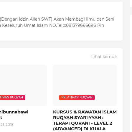
 (Dengan Idzin Allah SWT) Akan Membagi Ilmu dan Seni
 Keseluruh Umat Islam NO.Telp:081379666696 Pin
Lihat semua
TIHAN RUQYAH
PELATIHAN RUQYAH
Thibunnabawi
KURSUS & RAWATAN ISLAM
t
RUQYAH SYAR'IYYAH :
TERAPI QURANI - LEVEL 2
21, 2018
(ADVANCED) DI KUALA