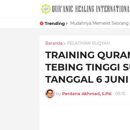
Trending
Mudahnya Memelet Seorang W
Beranda
PELATIHAN RUQYAH
TRAINING QURAN
TEBING TINGGI
TANGGAL 6 JUNI 
by
Perdana Akhmad, S.Psi
-
09.10