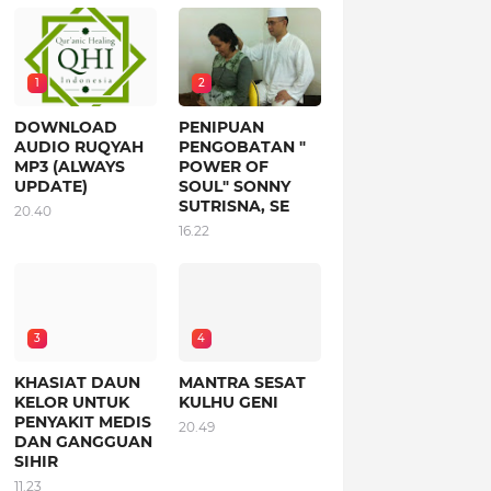
1
2
DOWNLOAD
PENIPUAN
AUDIO RUQYAH
PENGOBATAN "
MP3 (ALWAYS
POWER OF
UPDATE)
SOUL" SONNY
SUTRISNA, SE
20.40
16.22
3
4
KHASIAT DAUN
MANTRA SESAT
KELOR UNTUK
KULHU GENI
PENYAKIT MEDIS
20.49
DAN GANGGUAN
SIHIR
11.23