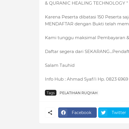
& QURANIC HEALING TECHNOLOGY " via
Karena Peserta dibatasi 150 Peserta 
MENDAFTAR dengan Bukti telah memba
Kami tunggu maksimal Pembayaran & T
Daftar segera dari SEKARANG...Penda
Salam Tauhid
Info Hub : Ahmad Syafi'i Hp. 0823 6969
Tags
PELATIHAN RUQYAH
Facebook
Twitter