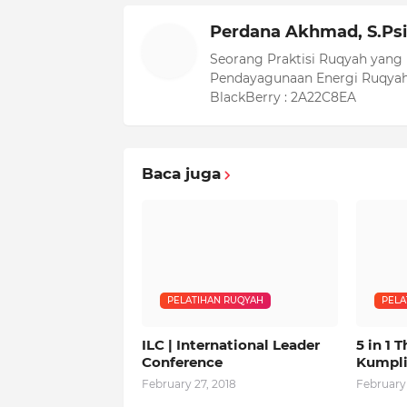
Perdana Akhmad, S.Psi
Seorang Praktisi Ruqyah yang
Pendayagunaan Energi Ruqyah
BlackBerry : 2A22C8EA
Baca juga
PELATIHAN RUQYAH
PELA
ILC | International Leader
5 in 1 
Conference
Kumpli
February 27, 2018
February 