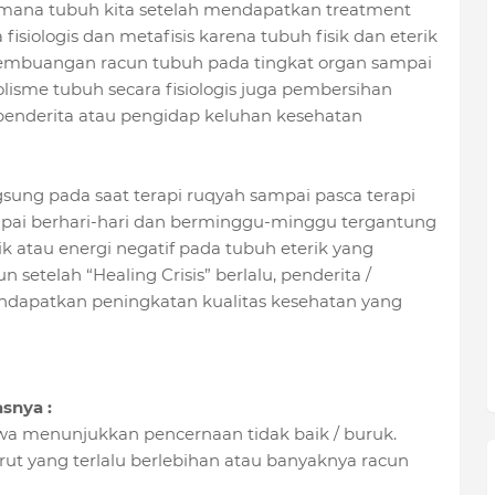
dimana tubuh kita setelah mendapatkan treatment
siologis dan metafisis karena tubuh fisik dan eterik
 pembuangan racun tubuh pada tingkat organ sampai
isme tubuh secara fisiologis
juga pembersihan
 penderita atau pengidap keluhan kesehatan
gsung pada saat terapi ruqyah sampai pasca terapi
ampai berhari-hari dan berminggu-minggu tergantung
k atau energi negatif pada tubuh eterik yang
setelah “Healing Crisis” berlalu, penderita /
dapatkan peningkatan kualitas kesehatan yang
snya :
dawa menunjukkan pencernaan tidak baik / buruk.
erut yang terlalu berlebihan atau banyaknya racun