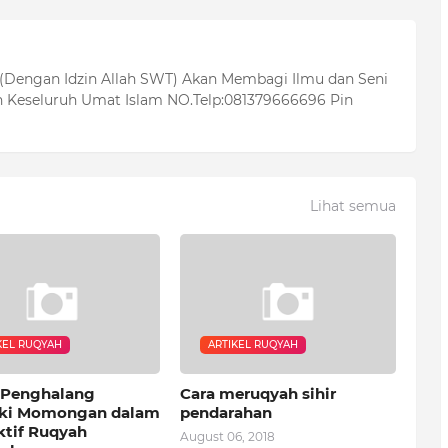
 (Dengan Idzin Allah SWT) Akan Membagi Ilmu dan Seni
 Keseluruh Umat Islam NO.Telp:081379666696 Pin
Lihat semua
KEL RUQYAH
ARTIKEL RUQYAH
 Penghalang
Cara meruqyah sihir
ki Momongan dalam
pendarahan
ktif Ruqyah
August 06, 2018