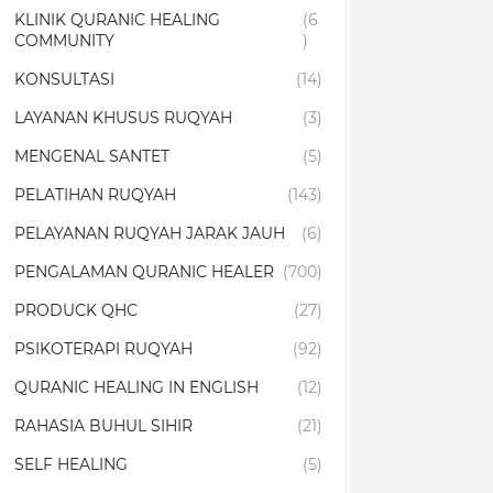
KLINIK QURANIC HEALING
(6
COMMUNITY
)
KONSULTASI
(14)
LAYANAN KHUSUS RUQYAH
(3)
MENGENAL SANTET
(5)
PELATIHAN RUQYAH
(143)
PELAYANAN RUQYAH JARAK JAUH
(6)
PENGALAMAN QURANIC HEALER
(700)
PRODUCK QHC
(27)
PSIKOTERAPI RUQYAH
(92)
QURANIC HEALING IN ENGLISH
(12)
RAHASIA BUHUL SIHIR
(21)
SELF HEALING
(5)