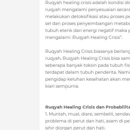
Ruqyah healing crisis adalah kondisi 
ruqyah mengalami penyesuaian secara fi
melakukan detoksifikasi atau proses
sel dan proses penyeimbangan metabol
tubuh eterik dari energi negatif maka
mengalami :Ruqyah Healing Crisis”.
Ruqyah Healing Crisis biasanya berlan
ruqyah, Ruqyah Healing Crisis bisa s
seberapa banyak toksin pada tubuh fisi
terdapat dalam tubuh penderita. Namun 
pengidap keluhan kesehatan akan men
kian sempurna.
Ruqyah Healing Crisis dan Probabilita
1. Muntah, mual, diare, sembelit, sen
problema di perut dan hati, asam di p
sihir diorgan perut dan hati.