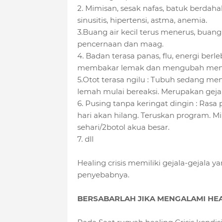
2. Mimisan, sesak nafas, batuk berdah
sinusitis, hipertensi, astma, anemia.
3.Buang air kecil terus menerus, bua
pencernaan dan maag.
4. Badan terasa panas, flu, energi ber
membakar lemak dan mengubah menjadi 
5.Otot terasa ngilu : Tubuh sedang me
lemah mulai bereaksi. Merupakan geja
6. Pusing tanpa keringat dingin : Rasa 
hari akan hilang. Teruskan program. Mi
sehari/2botol akua besar.
7. dll
Healing crisis memiliki gejala-gejala 
penyebabnya.
BERSABARLAH JIKA MENGALAMI HEAL