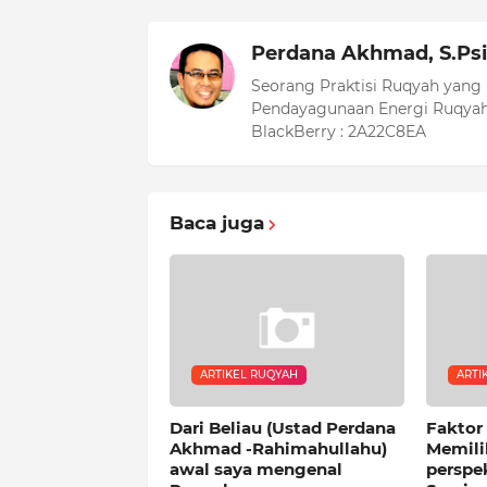
Perdana Akhmad, S.Psi
Seorang Praktisi Ruqyah yang
Pendayagunaan Energi Ruqyah
BlackBerry : 2A22C8EA
Baca juga
ARTIKEL RUQYAH
ARTI
Dari Beliau (Ustad Perdana
Faktor
Akhmad -Rahimahullahu)
Memili
awal saya mengenal
perspe