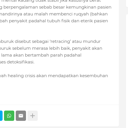
 mental kadang tidak stabil jika kasusnya berat
ng berpengalaman sebab besar kemungkinan pasien
andirinya atau malah membenci ruqyah (bahkan
h penyakit padahal tubuh fisik dan eterik pasien
uruk disebut sebagai ‘retracing’ atau mundur
uruk sebelum merasa lebih baik, penyakit akan
t lama akan bertambah parah padahal
 detoksifikasi.
qyah healing crisis akan mendapatkan kesembuhan