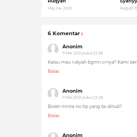
Ruqyah
Syariy
May 04, 2020
August 19
6 Komentar
Anonim
11 Mei 2013 pukul 22.26
Kalau mau rukyah bgmn crnya? Kami berdo
Balas
Anonim
11 Mei 2013 pukul 22.28
Boleh minta no tlp yang bs dihub?
Balas
Anonim