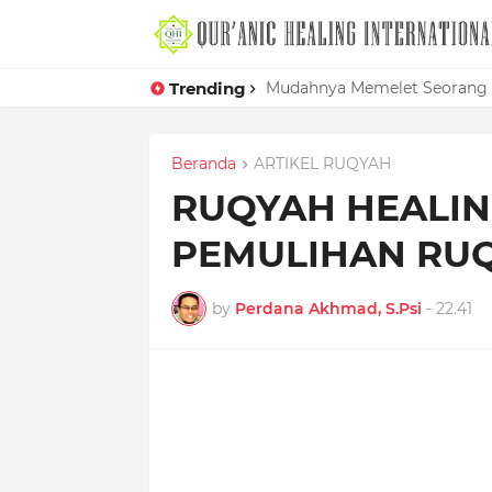
Trending
Mudahnya Memelet Seorang W
Beranda
ARTIKEL RUQYAH
RUQYAH HEALING
PEMULIHAN RU
by
Perdana Akhmad, S.Psi
-
22.41