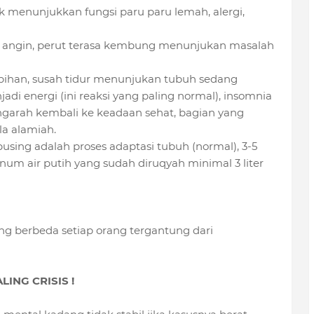
ak menunjukkan fungsi paru paru lemah, alergi,
ng angin, perut terasa kembung menunjukan masalah
lebihan, susah tidur menunjukan tubuh sedang
energi (ini reaksi yang paling normal), insomnia
ngarah kembali ke keadaan sehat, bagian yang
la alamiah.
pusing adalah proses adaptasi tubuh (normal), 3-5
num air putih yang sudah diruqyah minimal 3 liter
yang berbeda setiap orang tergantung dari
ING CRISIS !