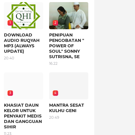
1
2
DOWNLOAD
PENIPUAN
AUDIO RUQYAH
PENGOBATAN "
MP3 (ALWAYS
POWER OF
UPDATE)
SOUL" SONNY
SUTRISNA, SE
20.40
16.22
3
4
KHASIAT DAUN
MANTRA SESAT
KELOR UNTUK
KULHU GENI
PENYAKIT MEDIS
20.49
DAN GANGGUAN
SIHIR
11.23