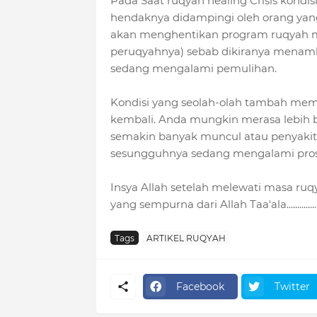
Pada Saat ruqyah healing Crisis kondisi
hendaknya didampingi oleh orang ya
akan menghentikan program ruqyah m
peruqyahnya) sebab dikiranya menamba
sedang mengalami pemulihan.
Kondisi yang seolah-olah tambah memb
kembali. Anda mungkin merasa lebih b
semakin banyak muncul atau penyaki
sesungguhnya sedang mengalami proses
Insya Allah setelah melewati masa ru
yang sempurna dari Allah Taa'ala..............
Tags
ARTIKEL RUQYAH
Facebook
Twitter