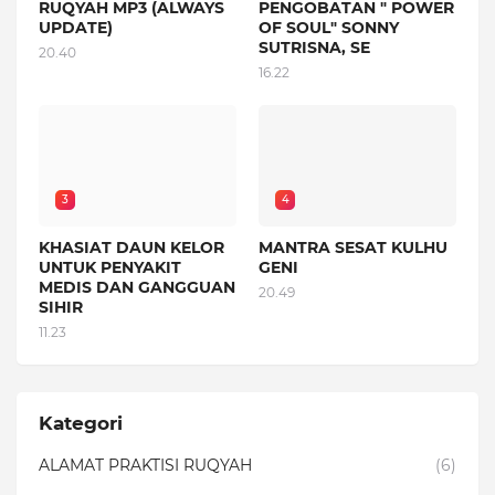
RUQYAH MP3 (ALWAYS
PENGOBATAN " POWER
UPDATE)
OF SOUL" SONNY
SUTRISNA, SE
20.40
16.22
3
4
KHASIAT DAUN KELOR
MANTRA SESAT KULHU
UNTUK PENYAKIT
GENI
MEDIS DAN GANGGUAN
20.49
SIHIR
11.23
Kategori
ALAMAT PRAKTISI RUQYAH
(6)