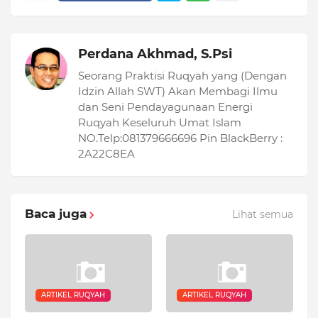
Perdana Akhmad, S.Psi
Seorang Praktisi Ruqyah yang (Dengan
Idzin Allah SWT) Akan Membagi Ilmu
dan Seni Pendayagunaan Energi
Ruqyah Keseluruh Umat Islam
NO.Telp:081379666696 Pin BlackBerry :
2A22C8EA
Baca juga
Lihat semua
ARTIKEL RUQYAH
ARTIKEL RUQYAH