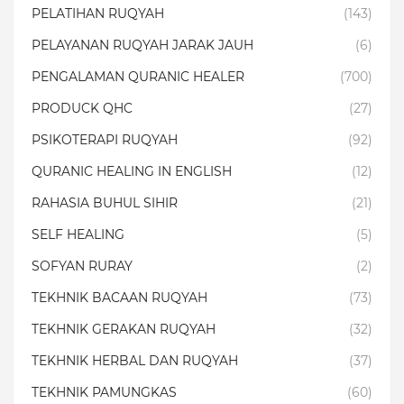
PELATIHAN RUQYAH
(143)
PELAYANAN RUQYAH JARAK JAUH
(6)
PENGALAMAN QURANIC HEALER
(700)
PRODUCK QHC
(27)
PSIKOTERAPI RUQYAH
(92)
QURANIC HEALING IN ENGLISH
(12)
RAHASIA BUHUL SIHIR
(21)
SELF HEALING
(5)
SOFYAN RURAY
(2)
TEKHNIK BACAAN RUQYAH
(73)
TEKHNIK GERAKAN RUQYAH
(32)
TEKHNIK HERBAL DAN RUQYAH
(37)
TEKHNIK PAMUNGKAS
(60)