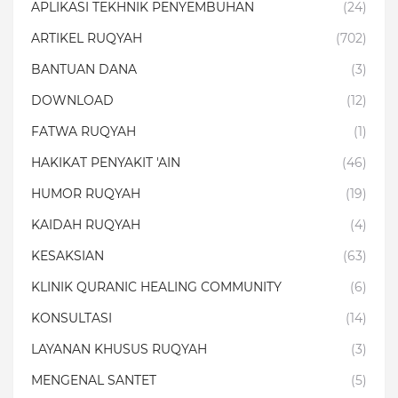
APLIKASI TEKHNIK PENYEMBUHAN
(24)
ARTIKEL RUQYAH
(702)
BANTUAN DANA
(3)
DOWNLOAD
(12)
FATWA RUQYAH
(1)
HAKIKAT PENYAKIT 'AIN
(46)
HUMOR RUQYAH
(19)
KAIDAH RUQYAH
(4)
KESAKSIAN
(63)
KLINIK QURANIC HEALING COMMUNITY
(6)
KONSULTASI
(14)
LAYANAN KHUSUS RUQYAH
(3)
MENGENAL SANTET
(5)