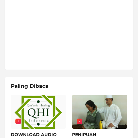
Paling Dibaca
1
2
DOWNLOAD AUDIO
PENIPUAN