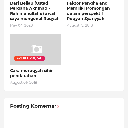
Dari Beliau (Ustad
Faktor Penghalang
Perdana Akhmad -
Memiliki Momongan
Rahimahullahu) awal
dalam perspektif
saya mengenal Ruqyah
Ruqyah Syariyyah
May 04, 2020
August 19, 2018
ARTIKEL RUQYAH
Cara meruqyah sihir
pendarahan
August 06, 2018
Posting Komentar