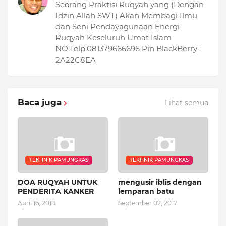
Seorang Praktisi Ruqyah yang (Dengan
Idzin Allah SWT) Akan Membagi Ilmu
dan Seni Pendayagunaan Energi
Ruqyah Keseluruh Umat Islam
NO.Telp:081379666696 Pin BlackBerry :
2A22C8EA
Baca juga
Lihat semua
TEKHNIK PAMUNGKAS
TEKHNIK PAMUNGKAS
DOA RUQYAH UNTUK
mengusir iblis dengan
PENDERITA KANKER
lemparan batu
April 16, 2018
September 02, 2017