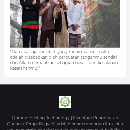
“Dan apa saja musibah yang menimpamu, maka
adalah disebabkan oleh perbuatan tanganmu sendiri
dan Allah memaafkan sebagian besar (dari kesalahan-
kesalahanmu)”
Quranic Healing Technology (Teknologi Pengobatan
Qur’ani / Terapi Ruqyah) adalah pengembangan Ilmu dan