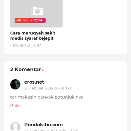
ARTIKEL RUQYAH
Cara meruqyah sakit
medis syaraf kejepit
February 28, 2017
2 Komentar
eros.net
20 Februari 2013 pukul 03.11
terimakasih banyak petunjuk nya
Balas
Pondokibu.com
24 September 2013 pukul 15.06