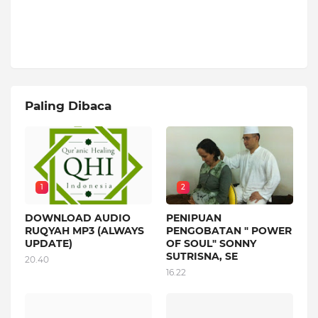
Paling Dibaca
1
2
DOWNLOAD AUDIO
PENIPUAN
RUQYAH MP3 (ALWAYS
PENGOBATAN " POWER
UPDATE)
OF SOUL" SONNY
SUTRISNA, SE
20.40
16.22