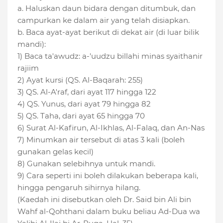
a. Haluskan daun bidara dengan ditumbuk, dan
campurkan ke dalam air yang telah disiapkan.
b. Baca ayat-ayat berikut di dekat air (di luar bilik
mandi):
1) Baca ta'awudz: a-'uudzu billahi minas syaithanir
rajiim
2) Ayat kursi (QS. Al-Baqarah: 255)
3) QS. Al-A'raf, dari ayat 117 hingga 122
4) QS. Yunus, dari ayat 79 hingga 82
5) QS. Taha, dari ayat 65 hingga 70
6) Surat Al-Kafirun, Al-Ikhlas, Al-Falaq, dan An-Nas
7) Minumkan air tersebut di atas 3 kali (boleh
gunakan gelas kecil)
8) Gunakan selebihnya untuk mandi.
9) Cara seperti ini boleh dilakukan beberapa kali,
hingga pengaruh sihirnya hilang.
(Kaedah ini disebutkan oleh Dr. Said bin Ali bin
Wahf al-Qohthani dalam buku beliau Ad-Dua wa