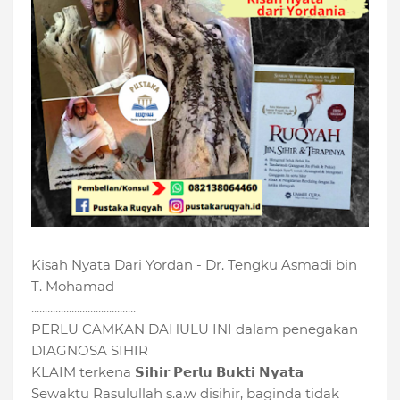
Kisah Nyata Dari Yordan - Dr. Tengku Asmadi bin
T. Mohamad
.......................................
PERLU CAMKAN DAHULU INI dalam penegakan
DIAGNOSA SIHIR
KLAIM terkena 𝗦𝗶𝗵𝗶𝗿 𝗣𝗲𝗿𝗹𝘂 𝗕𝘂𝗸𝘁𝗶 𝗡𝘆𝗮𝘁𝗮
Sewaktu Rasulullah s.a.w disihir, baginda tidak