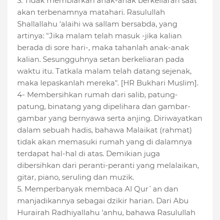
3. Tidak membiarkan anak-anak berkeliaran saat
akan terbenamnya matahari. Rasulullah
Shallallahu 'alaihi wa sallam bersabda, yang
artinya: "Jika malam telah masuk -jika kalian
berada di sore hari-, maka tahanlah anak-anak
kalian. Sesungguhnya setan berkeliaran pada
waktu itu. Tatkala malam telah datang sejenak,
maka lepaskanlah mereka". [HR Bukhari Muslim].
4- Membersihkan rumah dari salib, patung-
patung, binatang yang dipelihara dan gambar-
gambar yang bernyawa serta anjing. Diriwayatkan
dalam sebuah hadis, bahawa Malaikat (rahmat)
tidak akan memasuki rumah yang di dalamnya
terdapat hal-hal di atas. Demikian juga
dibersihkan dari peranti-peranti yang melalaikan,
gitar, piano, seruling dan muzik.
5. Memperbanyak membaca Al Qur`an dan
manjadikannya sebagai dzikir harian. Dari Abu
Hurairah Radhiyallahu 'anhu, bahawa Rasulullah