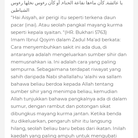
يا عائشة, كأن ماءها نقاعة الحناء, أو كأن رءوس نخلها رءوس
الشياطين
"Hai Aisyah, air perigi itu seperti terkena daun
pacar (inai). Atau seolah pangkal mayang kurma
seperti kepala syaitan. "(HR. Bukhari 5763)
Imam Ibnul Qoyim dalam Zadul Ma'ad berkata:
Cara menyembuhkan sakit ini ada dua, di
antaranya adalah mengeluarkan sumber sihir dan
memusnahkan ia. Ini adalah cara yang paling
sempurna. Sebagaimana terdapat riwayat yang
sahih daripada Nabi shallallahu 'alaihi wa sallam
bahawa beliau berdoa kepada Allah tentang
sumber sihir yang menimpa beliau, kemudian
Allah tunjukkan bahawa pangkalnya ada di dalam
sumur, dengan rambut dan potongan sikat
dibungkus mayang kurma jantan. Ketika benda
itu dikeluarkan, pengaruh sihir itu langsung
hilang, seolah beliau baru bebas dari ikatan. Inilah
kaedah yang paling ampuh untuk mengubati