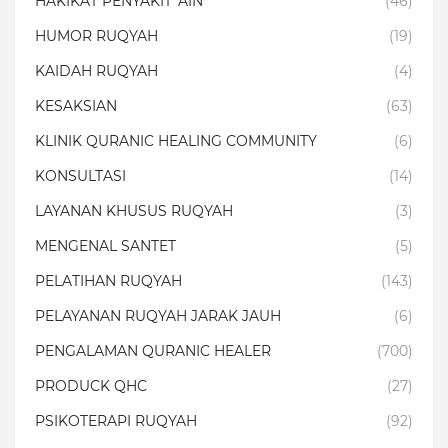
HAKIKAT PENYAKIT 'AIN
(46)
HUMOR RUQYAH
(19)
KAIDAH RUQYAH
(4)
KESAKSIAN
(63)
KLINIK QURANIC HEALING COMMUNITY
(6)
KONSULTASI
(14)
LAYANAN KHUSUS RUQYAH
(3)
MENGENAL SANTET
(5)
PELATIHAN RUQYAH
(143)
PELAYANAN RUQYAH JARAK JAUH
(6)
PENGALAMAN QURANIC HEALER
(700)
PRODUCK QHC
(27)
PSIKOTERAPI RUQYAH
(92)