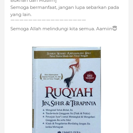
Bukhari dan Muslim]
Semoga bermanfaat, jangan lupa sebarkan pada
yang lain.
￣￣￣￣￣￣￣￣￣￣￣￣￣￣￣￣￣
Semoga Allah melindungi kita semua. Aamiin
😇