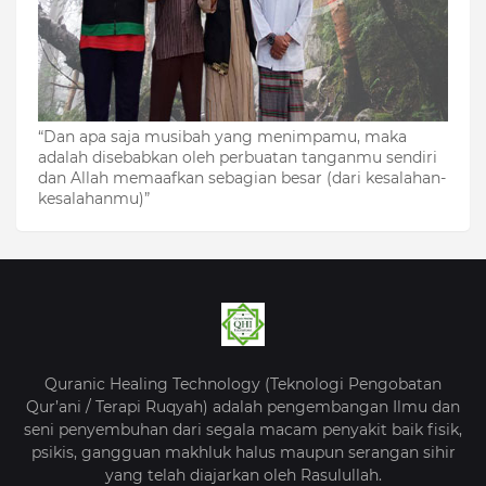
“Dan apa saja musibah yang menimpamu, maka
adalah disebabkan oleh perbuatan tanganmu sendiri
dan Allah memaafkan sebagian besar (dari kesalahan-
kesalahanmu)”
Quranic Healing Technology (Teknologi Pengobatan
Qur’ani / Terapi Ruqyah) adalah pengembangan Ilmu dan
seni penyembuhan dari segala macam penyakit baik fisik,
psikis, gangguan makhluk halus maupun serangan sihir
yang telah diajarkan oleh Rasulullah.