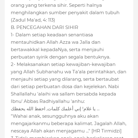
orang yang terkena sihir. Seperti halnya
menghilangkan sumber penyakit dalam tubuh
(Zadul Ma'ad, 4: 113)
B. PENCEGAHAN DARI SIHIR
1- Dalam setiap keadaan senantiasa
mentauhidkan Allah Azza wa Jalla dan
bertawakkal kepadaNya, serta menjauhi
perbuatan syirik dengan segala bentuknya.
2- Melaksanakan setiap kewajiban-kewajiban
yang Allah Subhanahu wa Ta'ala perintahkan, dan
menjauhi setiap yang dilarang, serta bertaubat
dari setiap perbuatan dosa dan kejelekan. Nabi
Shallallahu 'alaihi wa sallam bersabda kepada
Ibnu' Abbas Radhiyallahu 'anhu:
يا غلام! إني أعلمك كلمات, احفظ الله يحفظك ...
"Wahai anak, sesungguhnya aku akan
mengajarkanmu beberapa kalimat. Jagalah Allah,
nescaya Allah akan menjagamu ..." [HR Tirmidzi]