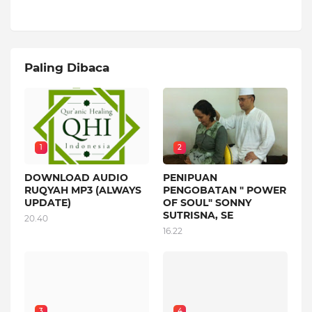
Paling Dibaca
1
2
DOWNLOAD AUDIO
PENIPUAN
RUQYAH MP3 (ALWAYS
PENGOBATAN " POWER
UPDATE)
OF SOUL" SONNY
SUTRISNA, SE
20.40
16.22
3
4