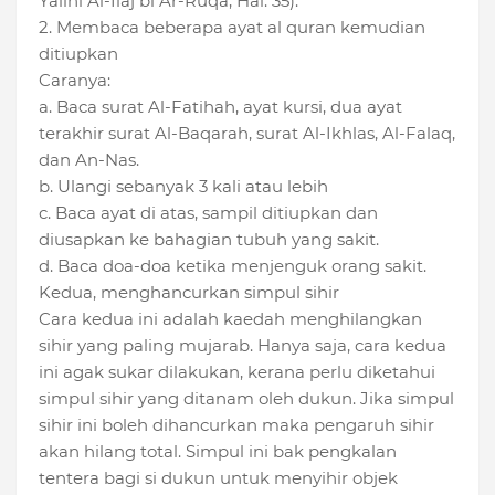
Yalihi Al-Ilaj bi Ar-Ruqa, Hal. 35).
2. Membaca beberapa ayat al quran kemudian
ditiupkan
Caranya:
a. Baca surat Al-Fatihah, ayat kursi, dua ayat
terakhir surat Al-Baqarah, surat Al-Ikhlas, Al-Falaq,
dan An-Nas.
b. Ulangi sebanyak 3 kali atau lebih
c. Baca ayat di atas, sampil ditiupkan dan
diusapkan ke bahagian tubuh yang sakit.
d. Baca doa-doa ketika menjenguk orang sakit.
Kedua, menghancurkan simpul sihir
Cara kedua ini adalah kaedah menghilangkan
sihir yang paling mujarab. Hanya saja, cara kedua
ini agak sukar dilakukan, kerana perlu diketahui
simpul sihir yang ditanam oleh dukun. Jika simpul
sihir ini boleh dihancurkan maka pengaruh sihir
akan hilang total. Simpul ini bak pengkalan
tentera bagi si dukun untuk menyihir objek