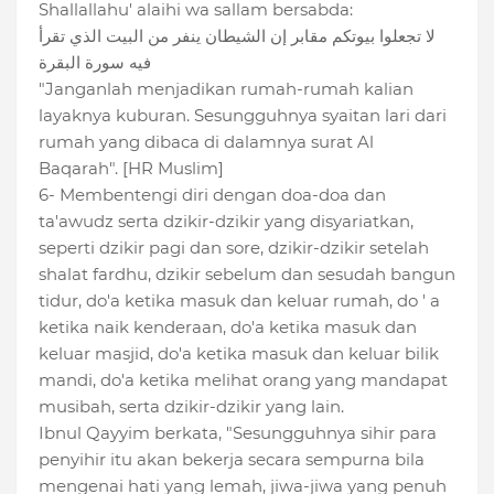
Shallallahu' alaihi wa sallam bersabda:
لا تجعلوا بيوتكم مقابر إن الشيطان ينفر من البيت الذي تقرأ
فيه سورة البقرة
"Janganlah menjadikan rumah-rumah kalian
layaknya kuburan. Sesungguhnya syaitan lari dari
rumah yang dibaca di dalamnya surat Al
Baqarah". [HR Muslim]
6- Membentengi diri dengan doa-doa dan
ta'awudz serta dzikir-dzikir yang disyariatkan,
seperti dzikir pagi dan sore, dzikir-dzikir setelah
shalat fardhu, dzikir sebelum dan sesudah bangun
tidur, do'a ketika masuk dan keluar rumah, do ' a
ketika naik kenderaan, do'a ketika masuk dan
keluar masjid, do'a ketika masuk dan keluar bilik
mandi, do'a ketika melihat orang yang mandapat
musibah, serta dzikir-dzikir yang lain.
Ibnul Qayyim berkata, "Sesungguhnya sihir para
penyihir itu akan bekerja secara sempurna bila
mengenai hati yang lemah, jiwa-jiwa yang penuh