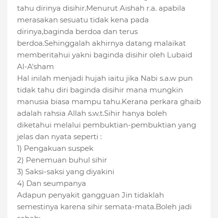
tahu dirinya disihir.Menurut Aishah r.a. apabila
merasakan sesuatu tidak kena pada
dirinya,baginda berdoa dan terus
berdoa.Sehinggalah akhirnya datang malaikat
memberitahui yakni baginda disihir oleh Lubaid
Al-A'sham
Hal inilah menjadi hujah iaitu jika Nabi s.a.w pun
tidak tahu diri baginda disihir mana mungkin
manusia biasa mampu tahu.Kerana perkara ghaib
adalah rahsia Allah s.w.t.Sihir hanya boleh
diketahui melalui pembuktian-pembuktian yang
jelas dan nyata seperti :
1) Pengakuan suspek
2) Penemuan buhul sihir
3) Saksi-saksi yang diyakini
4) Dan seumpanya
Adapun penyakit gangguan Jin tidaklah
semestinya karena sihir semata-mata.Boleh jadi