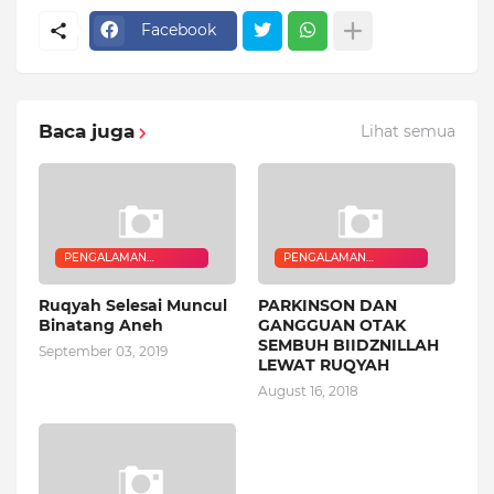
Facebook
Baca juga
Lihat semua
PENGALAMAN
PENGALAMAN
QURANIC HEALER
QURANIC HEALER
Ruqyah Selesai Muncul
PARKINSON DAN
Binatang Aneh
GANGGUAN OTAK
SEMBUH BIIDZNILLAH
September 03, 2019
LEWAT RUQYAH
August 16, 2018