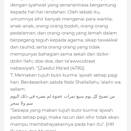
dengan syahwat yang senanantiasa bergantung
kepada hal-hal rendahan. Oleh sebab itu,
umumnya sihir banyak mengenai para wanita,
anak-anak, orang-orang bodoh, orang-orang
pedalaman, dan orang-orang yang lemah dalam
berpegang teguh kepada agama, sikap tawakkal
dan tauhid, serta orang-orang yang tidak
mempunyai bahagian sama sekali dari dzikir-
dzikir Ilahi, doa-doa, dan ta'awwudzaat
nabawiyah. "[Zaadul Ma'ad (4/116)]
7. Memakan tujuh butir kurma 'ajwah setiap pagi
hari. Berdasarkan sabda Nabi Shallallahu 'alaihi wa
sallam:
من تصبح كل يوم سبع تمرات عجوة لم يضره في ذلك اليوم
سم ولا سحر
"Sesiapa yang makan tujuh butir kurma 'ajwah
pada setiap pagi, maka racun dan sihir tidak akan
mampu membahayakannya pada hari itu". [HR