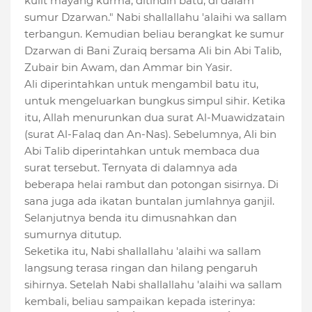
kulit mayang kurma, ditindih batu, di dalam
sumur Dzarwan." Nabi shallallahu 'alaihi wa sallam
terbangun. Kemudian beliau berangkat ke sumur
Dzarwan di Bani Zuraiq bersama Ali bin Abi Talib,
Zubair bin Awam, dan Ammar bin Yasir.
Ali diperintahkan untuk mengambil batu itu,
untuk mengeluarkan bungkus simpul sihir. Ketika
itu, Allah menurunkan dua surat Al-Muawidzatain
(surat Al-Falaq dan An-Nas). Sebelumnya, Ali bin
Abi Talib diperintahkan untuk membaca dua
surat tersebut. Ternyata di dalamnya ada
beberapa helai rambut dan potongan sisirnya. Di
sana juga ada ikatan buntalan jumlahnya ganjil.
Selanjutnya benda itu dimusnahkan dan
sumurnya ditutup.
Seketika itu, Nabi shallallahu 'alaihi wa sallam
langsung terasa ringan dan hilang pengaruh
sihirnya. Setelah Nabi shallallahu 'alaihi wa sallam
kembali, beliau sampaikan kepada isterinya: