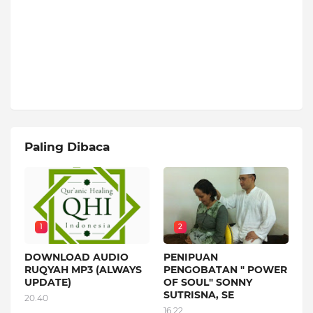
Paling Dibaca
1
2
DOWNLOAD AUDIO
PENIPUAN
RUQYAH MP3 (ALWAYS
PENGOBATAN " POWER
UPDATE)
OF SOUL" SONNY
SUTRISNA, SE
20.40
16.22