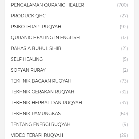
PENGALAMAN QURANIC HEALER
(700)
PRODUCK QHC
(27)
PSIKOTERAPI RUQYAH
(92)
QURANIC HEALING IN ENGLISH
(12)
RAHASIA BUHUL SIHIR
(21)
SELF HEALING
(5)
SOFYAN RURAY
(2)
TEKHNIK BACAAN RUQYAH
(73)
TEKHNIK GERAKAN RUQYAH
(32)
TEKHNIK HERBAL DAN RUQYAH
(37)
TEKHNIK PAMUNGKAS
(60)
TENTANG ENERGI RUQYAH
(9)
VIDEO TERAPI RUQYAH
(29)