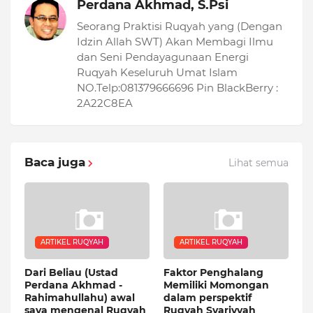
Perdana Akhmad, S.Psi
Seorang Praktisi Ruqyah yang (Dengan
Idzin Allah SWT) Akan Membagi Ilmu
dan Seni Pendayagunaan Energi
Ruqyah Keseluruh Umat Islam
NO.Telp:081379666696 Pin BlackBerry :
2A22C8EA
Baca juga
Lihat semua
ARTIKEL RUQYAH
ARTIKEL RUQYAH
Dari Beliau (Ustad
Faktor Penghalang
Perdana Akhmad -
Memiliki Momongan
Rahimahullahu) awal
dalam perspektif
saya mengenal Ruqyah
Ruqyah Syariyyah