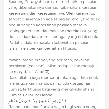
Seorang Peruqyah harus memerhatikan pakaian
yang dikenakannya dari sisi kebersihan, kerapian,
keserasian, dan kesesuaiannya. Oleh karena itu,
sangat disayangkan ada sebagian Roqi yang tidak
peduli dengan kebersihan pakaian mereka
sehingga tercium dari pakaian mereka bau yang
tidak sedap dan aroma keringat yang tidak enak.
Padahal dalam masalah kebersihan pakaian,
Islam memberikan perhatian khusus.
"Wahai orang-orang yang beriman, pakailah
perhiasan (pakaian) kalian setiap kalian menuju
ke masjid.” (al-A’raf: 31)
Rasulullah n juga memerintahkan agar kita tidak
meninggalkan mandi, paling tidak setiap hari
Jum’at, terkhusus bagi yang menghadiri shalat
Jum’at. Beliau bersabda:
غَسْلُ يَوْمِ الْجُمُعَةِ وَاجِبٌ عَلى كُلِّ مُحْتَلِمٍ
“Mandi pada hari Jum’at wajib bagi setiap orang