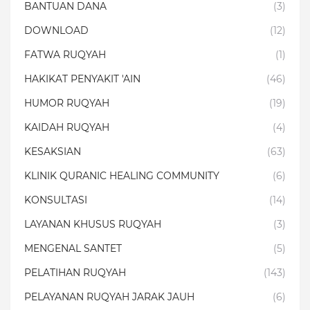
BANTUAN DANA
(3)
DOWNLOAD
(12)
FATWA RUQYAH
(1)
HAKIKAT PENYAKIT 'AIN
(46)
HUMOR RUQYAH
(19)
KAIDAH RUQYAH
(4)
KESAKSIAN
(63)
KLINIK QURANIC HEALING COMMUNITY
(6)
KONSULTASI
(14)
LAYANAN KHUSUS RUQYAH
(3)
MENGENAL SANTET
(5)
PELATIHAN RUQYAH
(143)
PELAYANAN RUQYAH JARAK JAUH
(6)