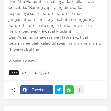
Dari Abu Hurairah r.a. katanya Rasulullah s.a.w.
bersabda: "Barangsiapa yang ditawarkan
kepadanya suatu harum-haruman maka
janganlah ia menolaknya, sebab sesungguhnya
harum-haruman itu ringan bawaannya serta
harum baunya." (Riwayat Muslim)
Dari Anas r.a. bahawasanya Nabi s.a.w. tidak
pernah menolak kalau ditawari harum- haruman.
(Riwayat Bukhari)
Wallahu a'lam
Tags
ARTIKEL RUQYAH
Facebook