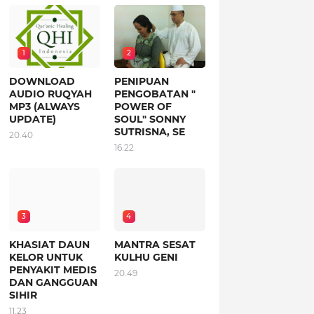
1
2
DOWNLOAD
PENIPUAN
AUDIO RUQYAH
PENGOBATAN "
MP3 (ALWAYS
POWER OF
UPDATE)
SOUL" SONNY
SUTRISNA, SE
20.40
16.22
3
4
KHASIAT DAUN
MANTRA SESAT
KELOR UNTUK
KULHU GENI
PENYAKIT MEDIS
20.49
DAN GANGGUAN
SIHIR
11.23