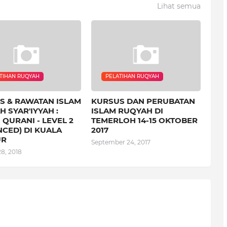
Lihat semua
TIHAN RUQYAH
PELATIHAN RUQYAH
S & RAWATAN ISLAM
KURSUS DAN PERUBATAN
 SYAR'IYYAH :
ISLAM RUQYAH DI
 QURANI - LEVEL 2
TEMERLOH 14-15 OKTOBER
CED) DI KUALA
2017
UR
September 24, 2017
8, 2018