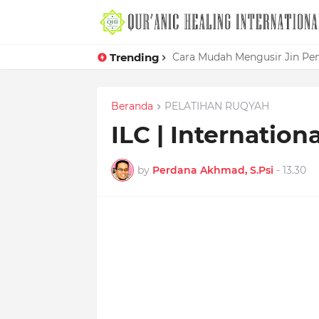
Trending
Cara Mudah Mengusir Jin P
Beranda
PELATIHAN RUQYAH
ILC | Internatio
by
Perdana Akhmad, S.Psi
-
13.30