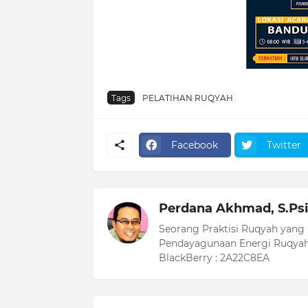
Tags
PELATIHAN RUQYAH
Facebook
Twitter
Perdana Akhmad, S.Psi
Seorang Praktisi Ruqyah yang
Pendayagunaan Energi Ruqyah
BlackBerry : 2A22C8EA