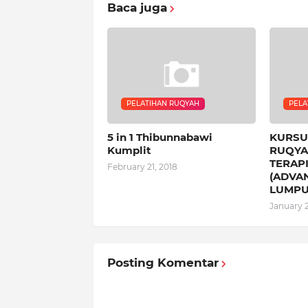
Baca juga
PELATIHAN RUQYAH
PELA
5 in 1 Thibunnabawi
KURSU
Kumplit
RUQYAH
TERAPI
February 21, 2018
(ADVAN
LUMP
January 2
Posting Komentar