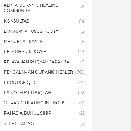
KLINIK QURANIC HEALING
(6
COMMUNITY
)
KONSULTASI
(14)
LAYANAN KHUSUS RUQYAH
(3)
MENGENAL SANTET
(5)
PELATIHAN RUQYAH
(143)
PELAYANAN RUQYAH JARAK JAUH
(6)
PENGALAMAN QURANIC HEALER
(700)
PRODUCK QHC
(27)
PSIKOTERAPI RUQYAH
(92)
QURANIC HEALING IN ENGLISH
(12)
RAHASIA BUHUL SIHIR
(21)
SELF HEALING
(5)