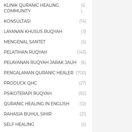
KLINIK QURANIC HEALING
(6
COMMUNITY
)
KONSULTASI
(14)
LAYANAN KHUSUS RUQYAH
(3)
MENGENAL SANTET
(5)
PELATIHAN RUQYAH
(143)
PELAYANAN RUQYAH JARAK JAUH
(6)
PENGALAMAN QURANIC HEALER
(700)
PRODUCK QHC
(27)
PSIKOTERAPI RUQYAH
(92)
QURANIC HEALING IN ENGLISH
(12)
RAHASIA BUHUL SIHIR
(21)
SELF HEALING
(5)