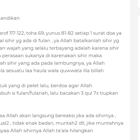
mandikan
 arof 117-122, toha 69, yunus 81-82 setiap 1 surat doa ya
 sihir yg ada di fulan , ya Allah batalkanlah sihir yg
an wajah yang selalu terbayang adalah karena sihir
ka perasaan sukanya di karenakan sihir maka
nlah sihir yang ada pada lambungnya, ya Allah
 sesuatu laa haula wala quwwata illa billah
uk yang di pelet lalu, berdoa agar Allah
uh si fulan/fulanah, lalu bacakan 3 qul 7x tiupkan
aa Allah akan langsung bereaksi jika ada sihirnya ,
al2 , tidak enak badan, muntah2 dll, jika muntahnya
a Allah sihirnya Allah ta'ala hilangkan