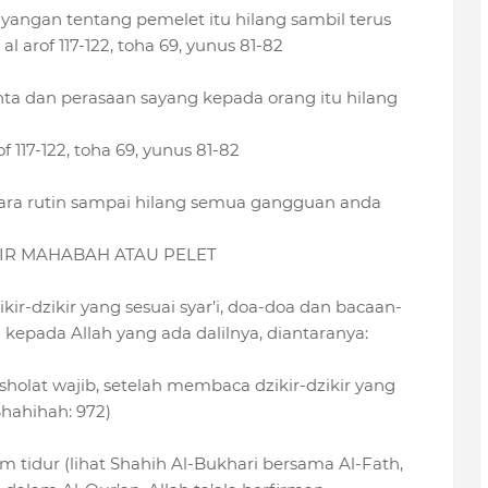
angan tentang pemelet itu hilang sambil terus
al arof 117-122, toha 69, yunus 81-82
nta dan perasaan sayang kepada orang itu hilang
of 117-122, toha 69, yunus 81-82
cara rutin sampai hilang semua gangguan anda
IR MAHABAH ATAU PELET
r-dzikir yang sesuai syar’i, doa-doa dan bacaan-
pada Allah yang ada dalilnya, diantaranya:
sholat wajib, setelah membaca dzikir-dzikir yang
Shahihah: 972)
tidur (lihat Shahih Al-Bukhari bersama Al-Fath,