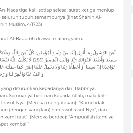
Naas tiga kali, setiap selesai surat ketiga meniup
seluruh tubuh semampunya (lihat Shahih Al-
hih Muslim, 4/1723)
rat Al-Baqoroh di awal malam, yaitu:
آمَنَ الرَّسُولُ بِمَا أُنْزِلَ إِلَيْهِ مِنْ رَبِّهِ وَالْمُؤْمِنُونَ كُلٌّ آمَنَ بِاللَّهِ وَمَلَائِكَ
سَمِعْنَا وَأَطَعْنَا غُفْرَانَكَ رَبَّنَا وَإِلَي
تُؤَاخِذْنَا إِنْ نَسِينَا أَوْ أَخْطَأْنَا رَبَّنَا وَلَا تَحْمِلْ عَلَيْنَا إِصْرًا كَمَا حَمَلْتَهُ عَلَ
وَاعْفُ عَنَّا وَاغْفِرْ لَنَا وَارْحَم
n yang diturunkan kepadanya dari Rabbnya,
man. Semuanya beriman kepada Allah, malaikat-
ul-rasul-Nya. (Mereka mengatakan): “Kami tidak
 (dengan yang lain) dari rasul rasul-Nya”, dan
 kami taat”. (Mereka berdoa): “Ampunilah kami ya
pat kembali”.