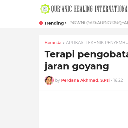
Trending
Mudahnya Memelet Seorang W
Beranda
APLIKASI TEKHNIK PENYEMB
Terapi pengobat
jaran goyang
by
Perdana Akhmad, S.Psi
-
16.22