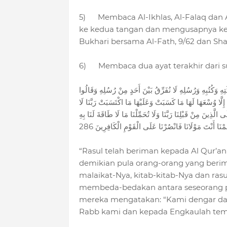
5) Membaca Al-Ikhlas, Al-Falaq dan An-
ke kedua tangan dan mengusapnya ke 
Bukhari bersama Al-Fath, 9/62 dan Sha
6) Membaca dua ayat terakhir dari su
تِهِ وَكُتُبِهِ وَرُسُلِهِ لَا نُفَرِّقُ بَيْنَ أَحَدٍ مِنْ رُسُلِهِ وَقَالُوا
ْكَ الْمَصِيرُ (285) لَا يُكَلِّفُ اللَّهُ نَفْسًا إِلَّا وُسْعَهَا لَهَا مَا كَسَبَتْ وَعَلَيْهَا مَا اكْتَسَبَتْ رَبَّنَا لَا
ى الَّذِينَ مِنْ قَبْلِنَا رَبَّنَا وَلَا تُحَمِّلْنَا مَا لَا طَاقَةَ لَنَا بِهِ
ْنَا أَنْتَ مَوْلَانَا فَانْصُرْنَا عَلَى الْقَوْمِ الْكَافِرِينَ 286
“Rasul telah beriman kepada Al Qur’a
demikian pula orang-orang yang beri
malaikat-Nya, kitab-kitab-Nya dan ras
membeda-bedakan antara seseorang pun
mereka mengatakan: “Kami dengar dan
Rabb kami dan kepada Engkaulah tem