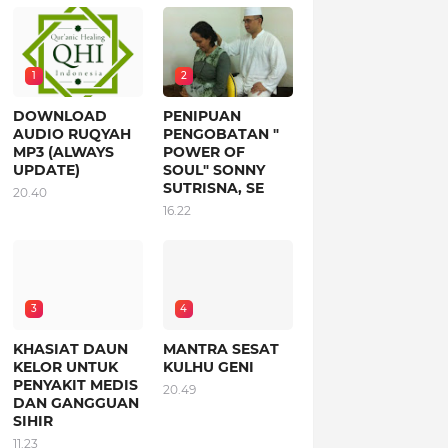
1
2
DOWNLOAD
PENIPUAN
AUDIO RUQYAH
PENGOBATAN "
MP3 (ALWAYS
POWER OF
UPDATE)
SOUL" SONNY
SUTRISNA, SE
20.40
16.22
3
4
KHASIAT DAUN
MANTRA SESAT
KELOR UNTUK
KULHU GENI
PENYAKIT MEDIS
20.49
DAN GANGGUAN
SIHIR
11.23