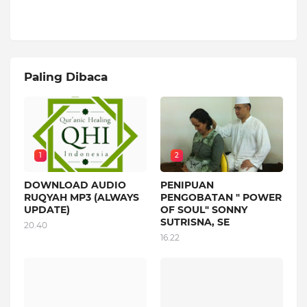
Paling Dibaca
1
2
DOWNLOAD AUDIO
PENIPUAN
RUQYAH MP3 (ALWAYS
PENGOBATAN " POWER
UPDATE)
OF SOUL" SONNY
SUTRISNA, SE
20.40
16.22