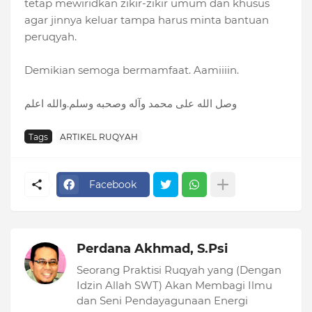
tetap mewiridkan zikir-zikir umum dan khusus
agar jinnya keluar tampa harus minta bantuan
peruqyah.
Demikian semoga bermamfaat. Aamiiiin.
وصل الله على محمد وآله وصحبه وسلم.والله اعلم
Tags
ARTIKEL RUQYAH
Facebook
Perdana Akhmad, S.Psi
Seorang Praktisi Ruqyah yang (Dengan
Idzin Allah SWT) Akan Membagi Ilmu
dan Seni Pendayagunaan Energi