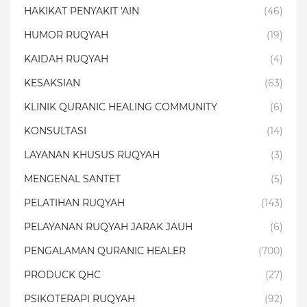
HAKIKAT PENYAKIT 'AIN
(46)
HUMOR RUQYAH
(19)
KAIDAH RUQYAH
(4)
KESAKSIAN
(63)
KLINIK QURANIC HEALING COMMUNITY
(6)
KONSULTASI
(14)
LAYANAN KHUSUS RUQYAH
(3)
MENGENAL SANTET
(5)
PELATIHAN RUQYAH
(143)
PELAYANAN RUQYAH JARAK JAUH
(6)
PENGALAMAN QURANIC HEALER
(700)
PRODUCK QHC
(27)
PSIKOTERAPI RUQYAH
(92)