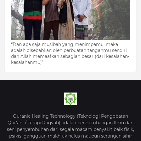
“Dan apa saja musibah yang menimpamu, maka
adalah disebabkan oleh perbuatan tanganmu sendiri
dan Allah memaafkan sebagian besar (dari kesalahan-
kesalahanmu)”
Quranic Healing Technology (Teknologi Pengobatan
Qur’ani / Terapi Ruqyah) adalah pengembangan Ilmu dan
seni penyembuhan dari segala macam penyakit baik fisik,
psikis, gangguan makhluk halus maupun serangan sihir