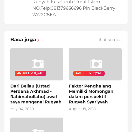
Ruqyah Keseluruh Umat Islam
NO.Telp:081379666696 Pin BlackBerry :
2A22C8EA
Baca juga
Lihat semua
ARTIKEL RUQYAH
ARTIKEL RUQYAH
Dari Beliau (Ustad
Faktor Penghalang
Perdana Akhmad -
Memiliki Momongan
Rahimahullahu) awal
dalam perspektif
saya mengenal Ruqyah
Ruqyah Syariyyah
May 04, 2020
August 19, 2018