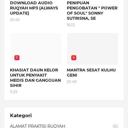
DOWNLOAD AUDIO
PENIPUAN
RUQYAH MP3 (ALWAYS
PENGOBATAN " POWER
UPDATE)
OF SOUL" SONNY
SUTRISNA, SE
20.40
16.22
3
4
KHASIAT DAUN KELOR
MANTRA SESAT KULHU
UNTUK PENYAKIT
GENI
MEDIS DAN GANGGUAN
20.49
SIHIR
11.23
Kategori
ALAMAT PRAKTISI RUQYAH
(6)