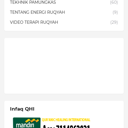
TEKHNIK PAMUNGKAS
(60)
TENTANG ENERGI RUQYAH
(9)
VIDEO TERAPI RUQYAH
(29)
Infaq QHI