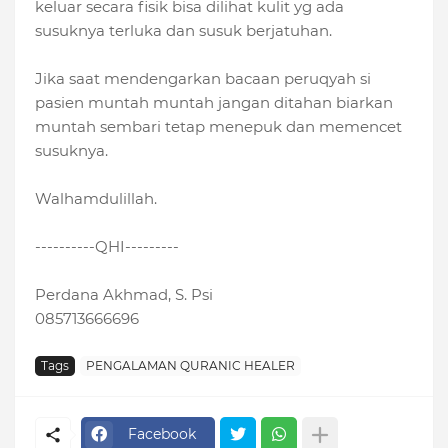
keluar secara fisik bisa dilihat kulit yg ada
susuknya terluka dan susuk berjatuhan.
Jika saat mendengarkan bacaan peruqyah si
pasien muntah muntah jangan ditahan biarkan
muntah sembari tetap menepuk dan memencet
susuknya.
Walhamdulillah.
----------QHI---------
Perdana Akhmad, S. Psi
085713666696
Tags
PENGALAMAN QURANIC HEALER
Facebook