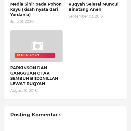
Media Sihir pada Pohon
Ruqyah Selesai Muncul
kayu (kisah nyata dari
Binatang Aneh
Yordania)
September 03, 2019
June 01, 2020
PENGALAMAN
QURANIC HEALER
PARKINSON DAN
GANGGUAN OTAK
SEMBUH BIIDZNILLAH
LEWAT RUQYAH
August 16, 2018
Posting Komentar