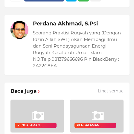
Perdana Akhmad, S.Psi
Seorang Praktisi Ruqyah yang (Dengan
Idzin Allah SWT) Akan Membagi Ilmu
dan Seni Pendayagunaan Energi
Ruqyah Keseluruh Umat Islam
NO.Telp:081379666696 Pin BlackBerry :
2A22C8EA
Baca juga
Lihat semua
PENGALAMAN
PENGALAMAN
QURANIC HEALER
QURANIC HEALER