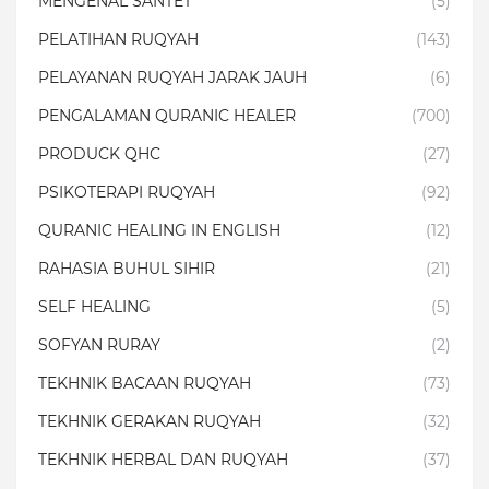
MENGENAL SANTET
(5)
PELATIHAN RUQYAH
(143)
PELAYANAN RUQYAH JARAK JAUH
(6)
PENGALAMAN QURANIC HEALER
(700)
PRODUCK QHC
(27)
PSIKOTERAPI RUQYAH
(92)
QURANIC HEALING IN ENGLISH
(12)
RAHASIA BUHUL SIHIR
(21)
SELF HEALING
(5)
SOFYAN RURAY
(2)
TEKHNIK BACAAN RUQYAH
(73)
TEKHNIK GERAKAN RUQYAH
(32)
TEKHNIK HERBAL DAN RUQYAH
(37)