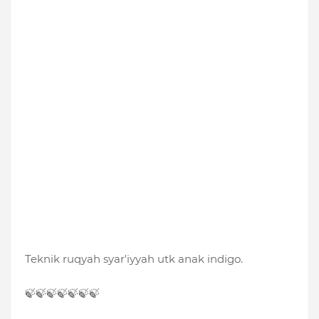
Teknik ruqyah syar'iyyah utk anak indigo.
🍃🍃🍃🍃🍃🍃🍃