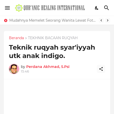
Mudahnya Memelet Seorang Wanita Lewat Foto di Facebook
Beranda
TEKHNIK BACAAN RUQYAH
Teknik ruqyah syar'iyyah
utk anak indigo.
by
Perdana Akhmad, S.Psi
15.46