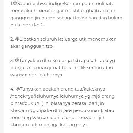
1.🕸Sadari bahwa indigo/kemampuan melihat,
merasakan, mendengar makhluk ghaib adalah
gangguan jin bukan sebagai kelebihan dan bukan
pula indra ke 6.
2. 🕸Libatkan seluruh keluarga utk menemukan
akar gangguan tsb.
3. 🕸Tanyakan dlm keluarga tsb apakah ada yg
punya simpanan jimat baik milik sendiri atau
warisan dari leluhurnya.
4. 🕸Tanyakan adakah orang tua/kakeknya
/neneknya/leluhurnya leluhurnya yg mjd orang
pintar/dukun ( ini biasanya berasal dari jin
khodam yg dipake dlm jasa perdukunan). atau
memang warisan dari leluhur mewarisi jin
khodam utk menjaga keluarganya.