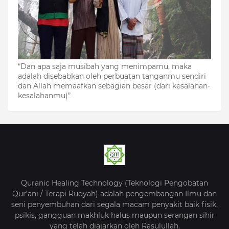
“Dan apa saja musibah yang menimpamu, maka
adalah disebabkan oleh perbuatan tanganmu sendiri
dan Allah memaafkan sebagian besar (dari kesalahan-
kesalahanmu)”
Quranic Healing Technology (Teknologi Pengobatan
Qur’ani / Terapi Ruqyah) adalah pengembangan Ilmu dan
seni penyembuhan dari segala macam penyakit baik fisik,
psikis, gangguan makhluk halus maupun serangan sihir
yang telah diajarkan oleh Rasulullah.