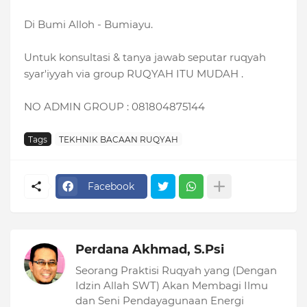
Di Bumi Alloh - Bumiayu.
Untuk konsultasi & tanya jawab seputar ruqyah
syar'iyyah via group RUQYAH ITU MUDAH .
NO ADMIN GROUP : 081804875144
Tags
TEKHNIK BACAAN RUQYAH
Facebook
Perdana Akhmad, S.Psi
Seorang Praktisi Ruqyah yang (Dengan
Idzin Allah SWT) Akan Membagi Ilmu
dan Seni Pendayagunaan Energi