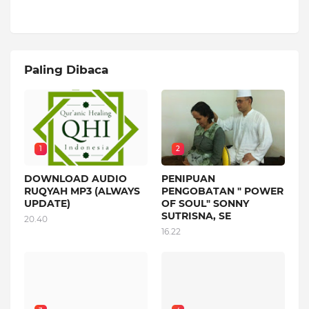
Paling Dibaca
1
2
DOWNLOAD AUDIO
PENIPUAN
RUQYAH MP3 (ALWAYS
PENGOBATAN " POWER
UPDATE)
OF SOUL" SONNY
SUTRISNA, SE
20.40
16.22