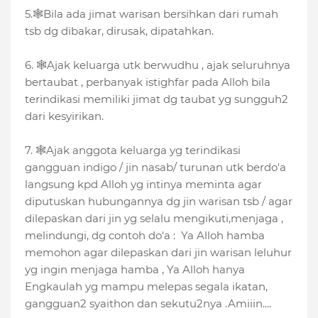
5.🕸Bila ada jimat warisan bersihkan dari rumah
tsb dg dibakar, dirusak, dipatahkan.
6. 🕸Ajak keluarga utk berwudhu , ajak seluruhnya
bertaubat , perbanyak istighfar pada Alloh bila
terindikasi memiliki jimat dg taubat yg sungguh2
dari kesyirikan.
7. 🕸Ajak anggota keluarga yg terindikasi
gangguan indigo / jin nasab/ turunan utk berdo'a
langsung kpd Alloh yg intinya meminta agar
diputuskan hubungannya dg jin warisan tsb / agar
dilepaskan dari jin yg selalu mengikuti,menjaga ,
melindungi, dg contoh do'a : Ya Alloh hamba
memohon agar dilepaskan dari jin warisan leluhur
yg ingin menjaga hamba , Ya Alloh hanya
Engkaulah yg mampu melepas segala ikatan,
gangguan2 syaithon dan sekutu2nya .Amiiin....