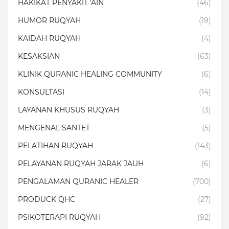
HAKIKAT PENYAKIT 'AIN
(46)
HUMOR RUQYAH
(19)
KAIDAH RUQYAH
(4)
KESAKSIAN
(63)
KLINIK QURANIC HEALING COMMUNITY
(6)
KONSULTASI
(14)
LAYANAN KHUSUS RUQYAH
(3)
MENGENAL SANTET
(5)
PELATIHAN RUQYAH
(143)
PELAYANAN RUQYAH JARAK JAUH
(6)
PENGALAMAN QURANIC HEALER
(700)
PRODUCK QHC
(27)
PSIKOTERAPI RUQYAH
(92)