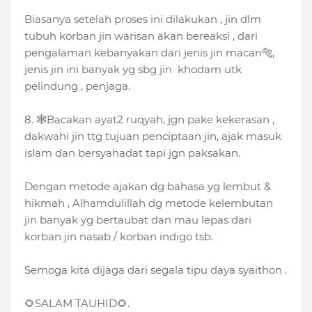
Biasanya setelah proses ini dilakukan , jin dlm
tubuh korban jin warisan akan bereaksi , dari
pengalaman kebanyakan dari jenis jin macan🐅,
jenis jin ini banyak yg sbg jin khodam utk
pelindung , penjaga.
8. 🕸Bacakan ayat2 ruqyah, jgn pake kekerasan ,
dakwahi jin ttg tujuan penciptaan jin, ajak masuk
islam dan bersyahadat tapi jgn paksakan.
Dengan metode ajakan dg bahasa yg lembut &
hikmah , Alhamdulillah dg metode kelembutan
jin banyak yg bertaubat dan mau lepas dari
korban jin nasab / korban indigo tsb.
Semoga kita dijaga dari segala tipu daya syaithon .
🌻SALAM TAUHID🌻.