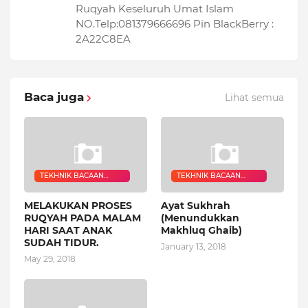
Ruqyah Keseluruh Umat Islam
NO.Telp:081379666696 Pin BlackBerry :
2A22C8EA
Baca juga
Lihat semua
TEKHNIK BACAAN
TEKHNIK BACAAN
RUQYAH
RUQYAH
MELAKUKAN PROSES
Ayat Sukhrah
RUQYAH PADA MALAM
(Menundukkan
HARI SAAT ANAK
Makhluq Ghaib)
SUDAH TIDUR.
January 13, 2018
May 29, 2018