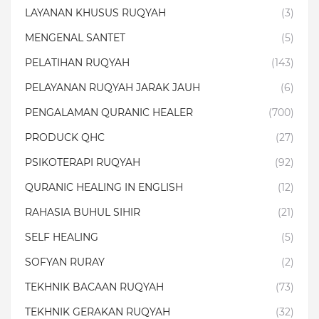
LAYANAN KHUSUS RUQYAH
(3)
MENGENAL SANTET
(5)
PELATIHAN RUQYAH
(143)
PELAYANAN RUQYAH JARAK JAUH
(6)
PENGALAMAN QURANIC HEALER
(700)
PRODUCK QHC
(27)
PSIKOTERAPI RUQYAH
(92)
QURANIC HEALING IN ENGLISH
(12)
RAHASIA BUHUL SIHIR
(21)
SELF HEALING
(5)
SOFYAN RURAY
(2)
TEKHNIK BACAAN RUQYAH
(73)
TEKHNIK GERAKAN RUQYAH
(32)