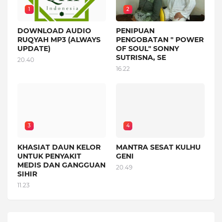
1
2
DOWNLOAD AUDIO
PENIPUAN
RUQYAH MP3 (ALWAYS
PENGOBATAN " POWER
UPDATE)
OF SOUL" SONNY
SUTRISNA, SE
20.40
16.22
3
4
KHASIAT DAUN KELOR
MANTRA SESAT KULHU
UNTUK PENYAKIT
GENI
MEDIS DAN GANGGUAN
20.49
SIHIR
11.23