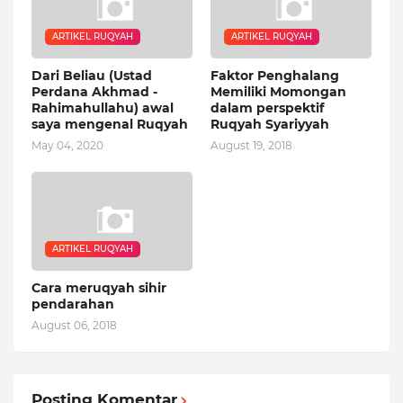
ARTIKEL RUQYAH
ARTIKEL RUQYAH
Dari Beliau (Ustad
Faktor Penghalang
Perdana Akhmad -
Memiliki Momongan
Rahimahullahu) awal
dalam perspektif
saya mengenal Ruqyah
Ruqyah Syariyyah
May 04, 2020
August 19, 2018
ARTIKEL RUQYAH
Cara meruqyah sihir
pendarahan
August 06, 2018
Posting Komentar