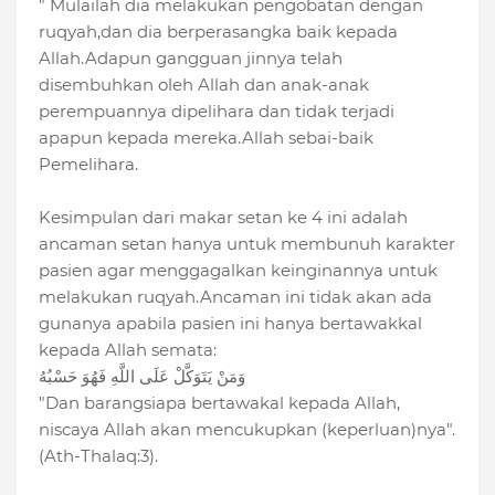
" Mulailah dia melakukan pengobatan dengan
ruqyah,dan dia berperasangka baik kepada
Allah.Adapun gangguan jinnya telah
disembuhkan oleh Allah dan anak-anak
perempuannya dipelihara dan tidak terjadi
apapun kepada mereka.Allah sebai-baik
Pemelihara.
Kesimpulan dari makar setan ke 4 ini adalah
ancaman setan hanya untuk membunuh karakter
pasien agar menggagalkan keinginannya untuk
melakukan ruqyah.Ancaman ini tidak akan ada
gunanya apabila pasien ini hanya bertawakkal
kepada Allah semata:
وَمَنْ يَتَوَكَّلْ عَلَى اللَّهِ فَهُوَ حَسْبُهُ
"Dan barangsiapa bertawakal kepada Allah,
niscaya Allah akan mencukupkan (keperluan)nya".
(Ath-Thalaq:3).