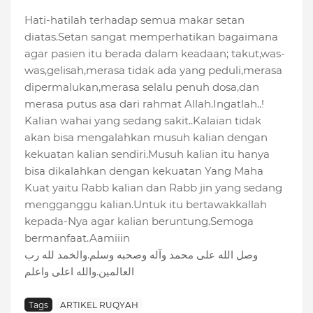
Hati-hatilah terhadap semua makar setan
diatas.Setan sangat memperhatikan bagaimana
agar pasien itu berada dalam keadaan; takut,was-
was,gelisah,merasa tidak ada yang peduli,merasa
dipermalukan,merasa selalu penuh dosa,dan
merasa putus asa dari rahmat Allah.Ingatlah..!
Kalian wahai yang sedang sakit..Kalaian tidak
akan bisa mengalahkan musuh kalian dengan
kekuatan kalian sendiri.Musuh kalian itu hanya
bisa dikalahkan dengan kekuatan Yang Maha
Kuat yaitu Rabb kalian dan Rabb jin yang sedang
mengganggu kalian.Untuk itu bertawakkallah
kepada-Nya agar kalian beruntung.Semoga
bermanfaat.Aamiiin
وصل الله على محمد وآله وصحبه وسلم.والخمد لله رب
العالمين.والله اعلى واعلم
Tags
ARTIKEL RUQYAH