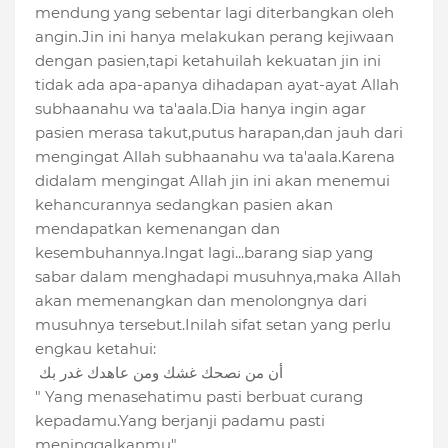
mendung yang sebentar lagi diterbangkan oleh
angin.Jin ini hanya melakukan perang kejiwaan
dengan pasien,tapi ketahuilah kekuatan jin ini
tidak ada apa-apanya dihadapan ayat-ayat Allah
subhaanahu wa ta'aala.Dia hanya ingin agar
pasien merasa takut,putus harapan,dan jauh dari
mengingat Allah subhaanahu wa ta'aala.Karena
didalam mengingat Allah jin ini akan menemui
kehancurannya sedangkan pasien akan
mendapatkan kemenangan dan
kesembuhannya.Ingat lagi...barang siap yang
sabar dalam menghadapi musuhnya,maka Allah
akan memenangkan dan menolongnya dari
musuhnya tersebut.Inilah sifat setan yang perlu
engkau ketahui:
أن من نصحك غشك ومن عاهدك غدر بك
" Yang menasehatimu pasti berbuat curang
kepadamu.Yang berjanji padamu pasti
meninggalkanmu".