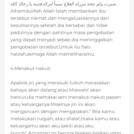
صبرت ولم تتخذ مرراة العلاج سبباً لتركه.فتنبه يا رعاك الله.
Alhamdulillah Allah telah memberikan ibu
tersebut nikmat dan mengeluarkannya dari
kesulitannya setelah dia bersabar dan tidak
pedulinya dengan pahitnya masa pengobatan
yang dapat menjadi sebab dia meninggalkan
pengobatan tersebut.Untuk itu hati-
hatilah,semoga Allah memeliharamu.
4.Menakut-nakuti
Apabila jin yang merasuki tubuh merasakan
bahaya akan datang atau khawatir akan
hancur,dia memakai seni menakut-nakuti pasien
atau keluarganya.Misalnya jin ini akan
mengancam dengan mengatakan:" Bila kamu
melakukan ruqyah, atau shalat,maka kamu atau
keluargamu akan aku sakiti atau aku
bunuh".Ancaman ini berupa bisikan-bisikan yang