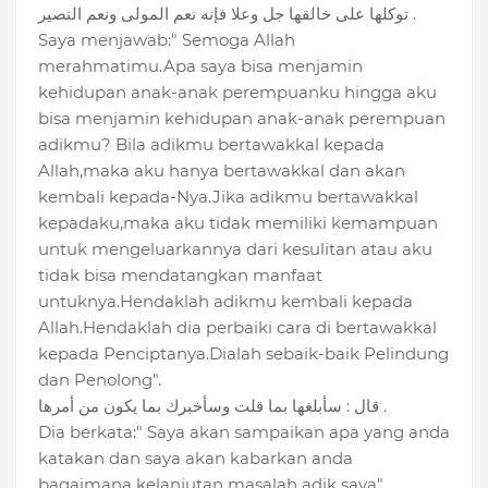
توكلها على خالقها جل وعلا فإنه نعم المولى ونعم النصير .
Saya menjawab:" Semoga Allah
merahmatimu.Apa saya bisa menjamin
kehidupan anak-anak perempuanku hingga aku
bisa menjamin kehidupan anak-anak perempuan
adikmu? Bila adikmu bertawakkal kepada
Allah,maka aku hanya bertawakkal dan akan
kembali kepada-Nya.Jika adikmu bertawakkal
kepadaku,maka aku tidak memiliki kemampuan
untuk mengeluarkannya dari kesulitan atau aku
tidak bisa mendatangkan manfaat
untuknya.Hendaklah adikmu kembali kepada
Allah.Hendaklah dia perbaiki cara di bertawakkal
kepada Penciptanya.Dialah sebaik-baik Pelindung
dan Penolong".
قال : سأبلغها بما قلت وسأخبرك بما يكون من أمرها .
Dia berkata:" Saya akan sampaikan apa yang anda
katakan dan saya akan kabarkan anda
bagaimana kelanjutan masalah adik saya".