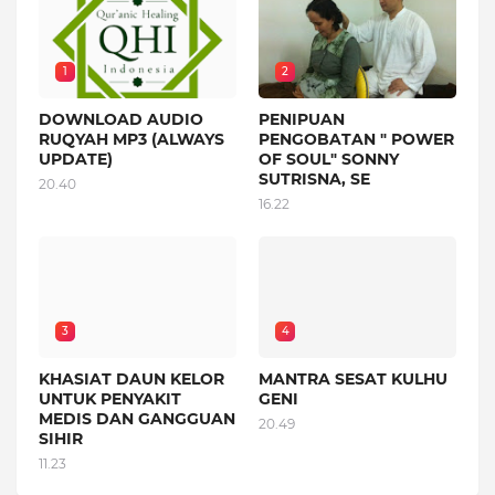
1
2
DOWNLOAD AUDIO
PENIPUAN
RUQYAH MP3 (ALWAYS
PENGOBATAN " POWER
UPDATE)
OF SOUL" SONNY
SUTRISNA, SE
20.40
16.22
3
4
KHASIAT DAUN KELOR
MANTRA SESAT KULHU
UNTUK PENYAKIT
GENI
MEDIS DAN GANGGUAN
20.49
SIHIR
11.23