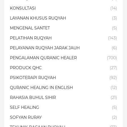
KONSULTASI
(14)
LAYANAN KHUSUS RUQYAH
(3)
MENGENAL SANTET
(5)
PELATIHAN RUQYAH
(143)
PELAYANAN RUQYAH JARAK JAUH
(6)
PENGALAMAN QURANIC HEALER
(700)
PRODUCK QHC
(27)
PSIKOTERAPI RUQYAH
(92)
QURANIC HEALING IN ENGLISH
(12)
RAHASIA BUHUL SIHIR
(21)
SELF HEALING
(5)
SOFYAN RURAY
(2)