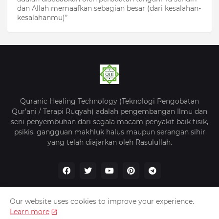
dan Allah memaafkan sebagian besar (dari kesalahan-
kesalahanmu)”
Quranic Healing Technology (Teknologi Pengobatan
Qur’ani / Terapi Ruqyah) adalah pengembangan Ilmu dan
seni penyembuhan dari segala macam penyakit baik fisik,
psikis, gangguan makhluk halus maupun serangan sihir
yang telah diajarkan oleh Rasulullah.
Our website uses cookies to improve your experience.
Learn more
Beranda
Tentang Kami
Kebijakan Privasi
Kontak