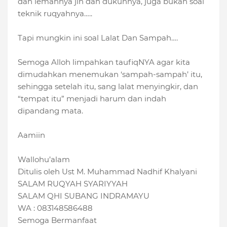
dan lemahnya jin dan dukunnya, juga bukan soal
teknik ruqyahnya…..
Tapi mungkin ini soal Lalat Dan Sampah….
Semoga Alloh limpahkan taufiqNYA agar kita
dimudahkan menemukan ‘sampah-sampah’ itu,
sehingga setelah itu, sang lalat menyingkir, dan
“tempat itu” menjadi harum dan indah
dipandang mata.
Aamiin
Wallohu’alam
Ditulis oleh Ust M. Muhammad Nadhif Khalyani
SALAM RUQYAH SYARIYYAH
SALAM QHI SUBANG INDRAMAYU
WA : 083148586488
Semoga Bermanfaat