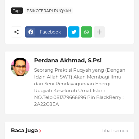
Tags
PSIKOTERAPI RUQYAH
Facebook
Perdana Akhmad, S.Psi
Seorang Praktisi Ruqyah yang (Dengan
Idzin Allah SWT) Akan Membagi Ilmu
dan Seni Pendayagunaan Energi
Ruqyah Keseluruh Umat Islam
NO.Telp:081379666696 Pin BlackBerry :
2A22C8EA
Baca juga
Lihat semua