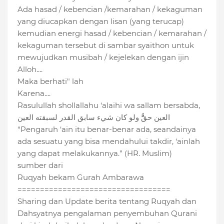
Ada hasad / kebencian /kemarahan / kekaguman
yang diucapkan dengan lisan (yang terucap)
kemudian energi hasad / kebencian / kemarahan /
kekaguman tersebut di sambar syaithon untuk
mewujudkan musibah / kejelekan dengan ijin
Alloh....
Maka berhati" lah
Karena....
Rasulullah shollallahu ‘alaihi wa sallam bersabda,
العين حقُُّ ولو كان شيء سابق القدر لسبقته العين
“Pengaruh ‘ain itu benar-benar ada, seandainya
ada sesuatu yang bisa mendahului takdir, ‘ainlah
yang dapat melakukannya.” (HR. Muslim)
sumber dari
Ruqyah bekam Gurah Ambarawa
==================================
Sharing dan Update berita tentang Ruqyah dan
Dahsyatnya pengalaman penyembuhan Qurani