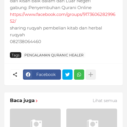
dari kisah baik dalam dan Luar Negeri
gabung :Penyembuhan Qurani Online
https://www.facebook.com/groups/9173606282996
52/
sharing ruqyah pembelian kitab dan herbal
ruqyah
082138064460
Tags
PENGALAMAN QURANIC HEALER
Facebook
Baca juga
Lihat semua