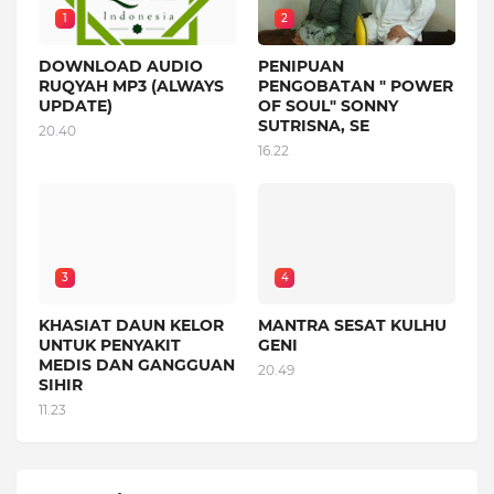
1
2
DOWNLOAD AUDIO
PENIPUAN
RUQYAH MP3 (ALWAYS
PENGOBATAN " POWER
UPDATE)
OF SOUL" SONNY
SUTRISNA, SE
20.40
16.22
3
4
KHASIAT DAUN KELOR
MANTRA SESAT KULHU
UNTUK PENYAKIT
GENI
MEDIS DAN GANGGUAN
20.49
SIHIR
11.23