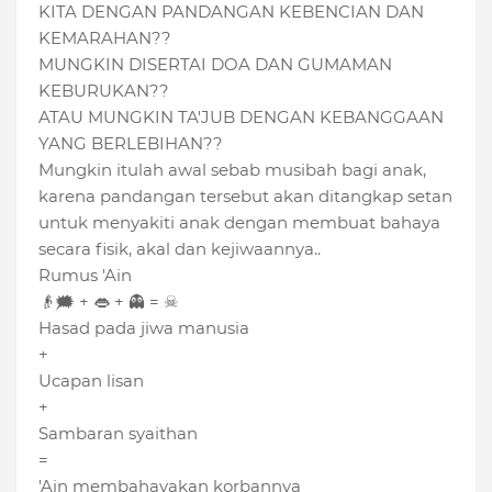
KITA DENGAN PANDANGAN KEBENCIAN DAN
KEMARAHAN??
MUNGKIN DISERTAI DOA DAN GUMAMAN
KEBURUKAN??
ATAU MUNGKIN TA'JUB DENGAN KEBANGGAAN
YANG BERLEBIHAN??
Mungkin itulah awal sebab musibah bagi anak,
karena pandangan tersebut akan ditangkap setan
untuk menyakiti anak dengan membuat bahaya
secara fisik, akal dan kejiwaannya..
Rumus 'Ain
👴
🗯 +
👄
+
👻
= ☠
Hasad pada jiwa manusia
+
Ucapan lisan
+
Sambaran syaithan
=
'Ain membahayakan korbannya