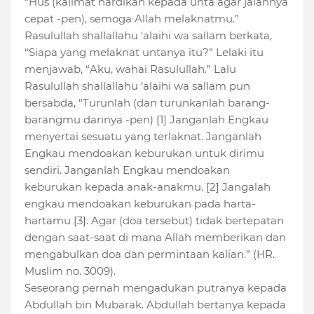
“Hus (kalimat hardikan kepada unta agar jalannya
cepat -pen), semoga Allah melaknatmu.”
Rasulullah shallallahu ‘alaihi wa sallam berkata,
“Siapa yang melaknat untanya itu?” Lelaki itu
menjawab, “Aku, wahai Rasulullah.” Lalu
Rasulullah shallallahu ‘alaihi wa sallam pun
bersabda, “Turunlah (dan turunkanlah barang-
barangmu darinya -pen) [1] Janganlah Engkau
menyertai sesuatu yang terlaknat. Janganlah
Engkau mendoakan keburukan untuk dirimu
sendiri. Janganlah Engkau mendoakan
keburukan kepada anak-anakmu. [2] Jangalah
engkau mendoakan keburukan pada harta-
hartamu [3]. Agar (doa tersebut) tidak bertepatan
dengan saat-saat di mana Allah memberikan dan
mengabulkan doa dan permintaan kalian.” (HR.
Muslim no. 3009).
Seseorang pernah mengadukan putranya kepada
Abdullah bin Mubarak. Abdullah bertanya kepada