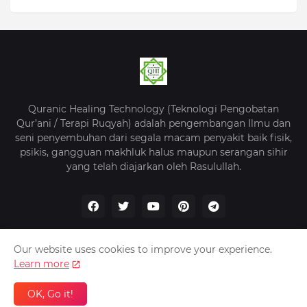
Quranic Healing Technology (Teknologi Pengobatan
Qur’ani / Terapi Ruqyah) adalah pengembangan Ilmu dan
seni penyembuhan dari segala macam penyakit baik fisik,
psikis, gangguan makhluk halus maupun serangan sihir
yang telah diajarkan oleh Rasulullah.
Our website uses cookies to improve your experience.
Learn more
Beranda
Tentang Kami
Kebijakan Privasi
Kontak
OK, Go it!
QHI -
Quranic Healing Indonesia