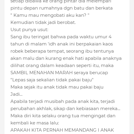
setiap dibawa ke orang pintar dia melempari
pintu depan rumahnya dgn batu dan berkata
" Kamu mau mengobati aku kan? "
Kemudian tidak jadi berobat.
Usut punya usut:
Sang ibu teringat bahwa pada waktu umur 4
tahun di malam 'idh anak ini berpakaian kaos
robek beberapa tempat, seorang ibu tentunya
akan malu dan kurang enak hati apabila anaknya
dilihat orang dalam keadaan seperti itu, maka
SAMBIL MENAHAN MARAH seraya berucap
"Lepas saja sekalian tidak pakai baju"
Maka sejak itu anak tidak mau pakai baju
Jadi...
Apabila terjadi musibah pada anak kita, terjadi
perubahan akhlak, sikap dan kebiasaan mereka...
Maka diri kita selaku orang tua mengingat dan
kembali ke masa lalu:
APAKAH KITA PERNAH MEMANDANG I ANAK