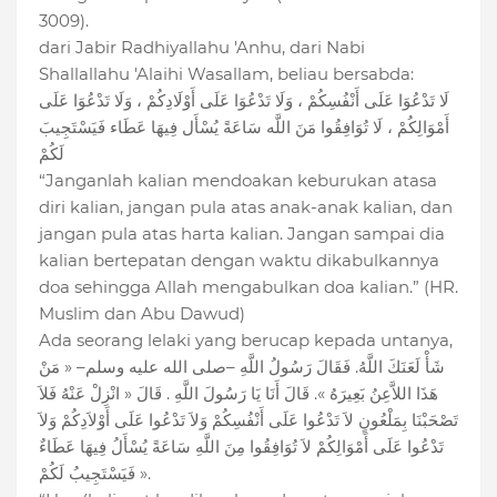
3009).
dari Jabir Radhiyallahu 'Anhu, dari Nabi
Shallallahu 'Alaihi Wasallam, beliau bersabda:
لَا تَدْعُوَا عَلَى أَنْفُسِكُمْ ، وَلَا تَدْعُوَا عَلَى أَوْلَادِكُمْ ، وَلَا تَدْعُوَا عَلَى
أَمْوَالِكُمْ ، لَا تُوَافِقُوا مَنَ اللَّه سَاعَةً يُسْأَل فِيهَا عَطَاء فَيَسْتَجِيبَ
لَكُمْ
“Janganlah kalian mendoakan keburukan atasa
diri kalian, jangan pula atas anak-anak kalian, dan
jangan pula atas harta kalian. Jangan sampai dia
kalian bertepatan dengan waktu dikabulkannya
doa sehingga Allah mengabulkan doa kalian.” (HR.
Muslim dan Abu Dawud)
Ada seorang lelaki yang berucap kepada untanya,
شَأْ لَعَنَكَ اللَّهُ. فَقَالَ رَسُولُ اللَّهِ –صلى الله عليه وسلم– « مَنْ
هَذَا اللاَّعِنُ بَعِيرَهُ ». قَالَ أَنَا يَا رَسُولَ اللَّهِ . قَالَ « انْزِلْ عَنْهُ فَلاَ
تَصْحَبْنَا بِمَلْعُونٍ لاَ تَدْعُوا عَلَى أَنْفُسِكُمْ وَلاَ تَدْعُوا عَلَى أَوْلاَدِكُمْ وَلاَ
تَدْعُوا عَلَى أَمْوَالِكُمْ لاَ تُوَافِقُوا مِنَ اللَّهِ سَاعَةً يُسْأَلُ فِيهَا عَطَاءٌ
فَيَسْتَجِيبُ لَكُمْ ».