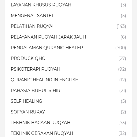
LAYANAN KHUSUS RUQYAH
(3)
MENGENAL SANTET
(5)
PELATIHAN RUQYAH
(143)
PELAYANAN RUQYAH JARAK JAUH
(6)
PENGALAMAN QURANIC HEALER
(700)
PRODUCK QHC
(27)
PSIKOTERAPI RUQYAH
(92)
QURANIC HEALING IN ENGLISH
(12)
RAHASIA BUHUL SIHIR
(21)
SELF HEALING
(5)
SOFYAN RURAY
(2)
TEKHNIK BACAAN RUQYAH
(73)
TEKHNIK GERAKAN RUQYAH
(32)