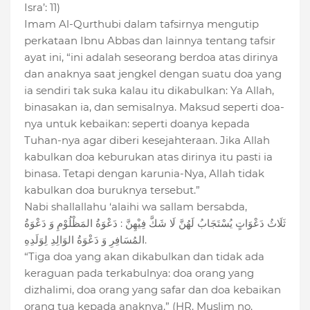
Isra’: 11)
Imam Al-Qurthubi dalam tafsirnya mengutip
perkataan Ibnu Abbas dan lainnya tentang tafsir
ayat ini, “ini adalah seseorang berdoa atas dirinya
dan anaknya saat jengkel dengan suatu doa yang
ia sendiri tak suka kalau itu dikabulkan: Ya Allah,
binasakan ia, dan semisalnya. Maksud seperti doa-
nya untuk kebaikan: seperti doanya kepada
Tuhan-nya agar diberi kesejahteraan. Jika Allah
kabulkan doa keburukan atas dirinya itu pasti ia
binasa. Tetapi dengan karunia-Nya, Allah tidak
kabulkan doa buruknya tersebut.”
Nabi shallallahu ‘alaihi wa sallam bersabda,
ثَلَاثُ دَعْوَاتٍ يُسْتَجَابُ لَهُنَّ لَا شَكَّ فِيْهِنَّ : دَعْوَةُ المَظْلُوْمِ وَ دَعْوَةُ
المُسَافِرِ وَ دَعْوَةُ الوَالِدِ لِوَلَدِهِ.
“Tiga doa yang akan dikabulkan dan tidak ada
keraguan pada terkabulnya: doa orang yang
dizhalimi, doa orang yang safar dan doa kebaikan
orang tua kepada anaknya.” (HR. Muslim no.