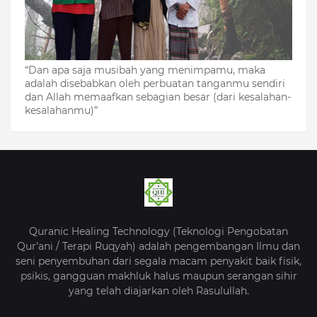
“Dan apa saja musibah yang menimpamu, maka
adalah disebabkan oleh perbuatan tanganmu sendiri
dan Allah memaafkan sebagian besar (dari kesalahan-
kesalahanmu)”
Quranic Healing Technology (Teknologi Pengobatan
Qur’ani / Terapi Ruqyah) adalah pengembangan Ilmu dan
seni penyembuhan dari segala macam penyakit baik fisik,
psikis, gangguan makhluk halus maupun serangan sihir
yang telah diajarkan oleh Rasulullah.