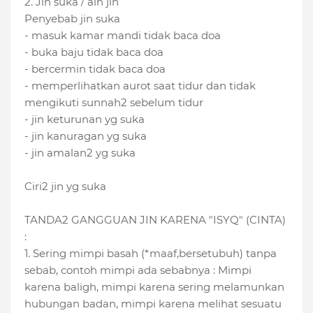
2. Jin suka / ain jin
Penyebab jin suka
- masuk kamar mandi tidak baca doa
- buka baju tidak baca doa
- bercermin tidak baca doa
- memperlihatkan aurot saat tidur dan tidak
mengikuti sunnah2 sebelum tidur
- jin keturunan yg suka
- jin kanuragan yg suka
- jin amalan2 yg suka
Ciri2 jin yg suka
TANDA2 GANGGUAN JIN KARENA "ISYQ" (CINTA)
:
1. Sering mimpi basah (*maaf,bersetubuh) tanpa
sebab, contoh mimpi ada sebabnya : Mimpi
karena baligh, mimpi karena sering melamunkan
hubungan badan, mimpi karena melihat sesuatu