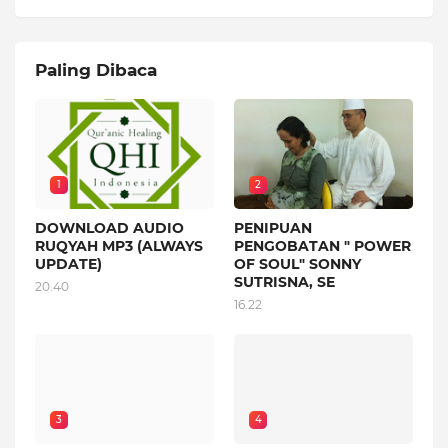
Paling Dibaca
1
2
DOWNLOAD AUDIO
PENIPUAN
RUQYAH MP3 (ALWAYS
PENGOBATAN " POWER
UPDATE)
OF SOUL" SONNY
SUTRISNA, SE
20.40
16.22
3
4