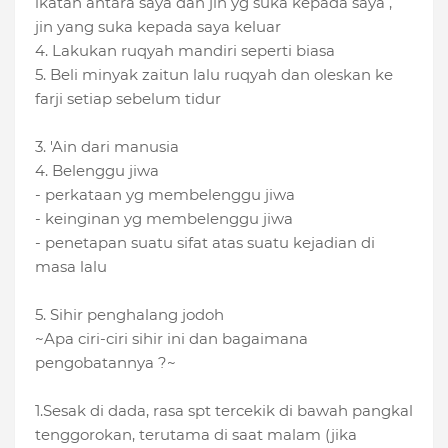
ikatan antara saya dan jin yg suka kepada saya ,
jin yang suka kepada saya keluar
4. Lakukan ruqyah mandiri seperti biasa
5. Beli minyak zaitun lalu ruqyah dan oleskan ke
farji setiap sebelum tidur
3. 'Ain dari manusia
4. Belenggu jiwa
- perkataan yg membelenggu jiwa
- keinginan yg membelenggu jiwa
- penetapan suatu sifat atas suatu kejadian di
masa lalu
5. Sihir penghalang jodoh
~Apa ciri-ciri sihir ini dan bagaimana
pengobatannya ?~
1.Sesak di dada, rasa spt tercekik di bawah pangkal
tenggorokan, terutama di saat malam (jika