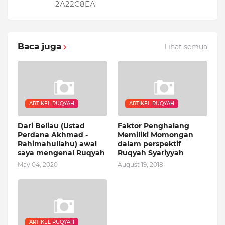
2A22C8EA
Baca juga
Lihat semua
ARTIKEL RUQYAH
ARTIKEL RUQYAH
Dari Beliau (Ustad
Faktor Penghalang
Perdana Akhmad -
Memiliki Momongan
Rahimahullahu) awal
dalam perspektif
saya mengenal Ruqyah
Ruqyah Syariyyah
May 04, 2020
August 19, 2018
ARTIKEL RUQYAH