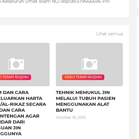
 Keseluruh Umat Islam NO.Telp:081379666696 Pin
Lihat semua
O TERAPI RUQYAH
VIDEO TERAPI RUQYAH
 DAN CARA
TEHNIK MEMUKUL JIN
LUARKAN HARTA
MELALUI TUBUH PASIEN
/AL-RIKAZ SECARA
MENGGUNAKAN ALAT
 DAN CARA
BANTU
NTENGAN AGAR
October 19, 2015
NDAR DARI
UAN JIN
NGGUNYA