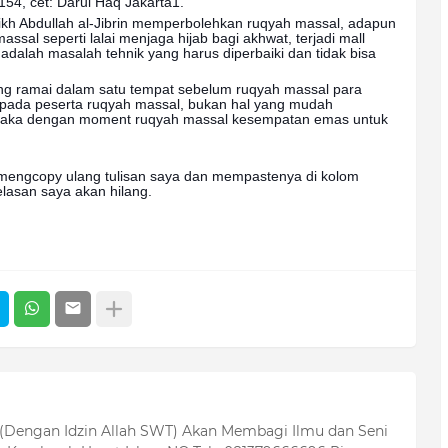
-154, cet: Darul Haq Jakarta1.
yaikh Abdullah al-Jibrin memperbolehkan ruqyah massal, adapun
al seperti lalai menjaga hijab bagi akhwat, terjadi mall
 adalah masalah tehnik yang harus diperbaiki dan tidak bisa
g ramai dalam satu tempat sebelum ruqyah massal para
 pada peserta ruqyah massal, bukan hal yang mudah
 maka dengan moment ruqyah massal kesempatan emas untuk
b mengcopy ulang tulisan saya dan mempastenya di kolom
elasan saya akan hilang.
 (Dengan Idzin Allah SWT) Akan Membagi Ilmu dan Seni