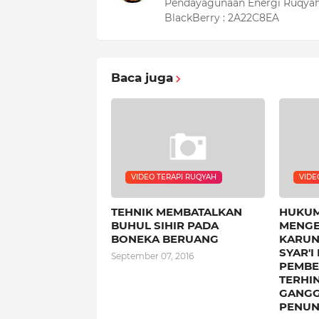
Pendayagunaan Energi Ruqyah
BlackBerry : 2A22C8EA
Baca juga
VIDEO TERAPI RUQYAH
VIDE
TEHNIK MEMBATALKAN
HUKUM
BUHUL SIHIR PADA
MENGE
BONEKA BERUANG
KARUN
SYAR'I
September 07, 2016
PEMBE
TERHI
GANGG
PENU