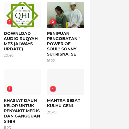
1
2
DOWNLOAD
PENIPUAN
AUDIO RUQYAH
PENGOBATAN "
MP3 (ALWAYS
POWER OF
UPDATE)
SOUL" SONNY
SUTRISNA, SE
20.40
16.22
3
4
KHASIAT DAUN
MANTRA SESAT
KELOR UNTUK
KULHU GENI
PENYAKIT MEDIS
20.49
DAN GANGGUAN
SIHIR
11.23