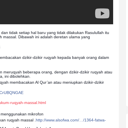
dan tidak setiap hal baru yang tidak dilakukan Rasulullah itu
ah massal. Dibawah ini adalah deretan ulama yang
i
mbacakan dzikir-dzikir ruqyah kepada banyak orang dalam
ngin meruqyah beberapa orang, dengan dzikir-dzikir ruqyah atau
, ini dibolehkan.
uqyah membacakan Al Qur’an atau meniupkan dzikir-dzikir
AYCrUBQNGAE
hukum-ruqyah-massal.html
n menggunakan mikrofon
kan ruqyah massal .
http://www.alsofwa.com/…/1364-fatwa-