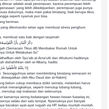
g diincar adalah anak perempuan; karena perempuan lebih
'perasaan' yang lebih dikedepankan, perempuan juga punya
puas dukunnya, maka main pakai binatang, baik berupa tikus,
rangga seperti nyamuk pun bisa.
rang beriman.
; yang dikomandoi setan agar membuat stress penghuni
ya, membuat satu bab dengan tarjamah:
ذِكْرُ الْبَيَانِ بِأَنَّ الْفُوَيْسِقَ
qah (Semacam Tikus dll) Membakar Rumah Untuk
ya Untuk Melakukan Itu"
haifkan oleh Syu'aib al-Arna'uth dan dihukumi haditsnya
ah dishahihkan oleh al-Albany, hadits:
إِذَا نِمْتُمْ فَأَطْفِئُوا سُر
lian. Sesungguhnya setan membimbing binatang semacam ini
a diriwayatkan oleh Abu Daud dan al-Hakim]
ang belum cukup membaca dzikir semata, melainkan harus
) untuk menangkalnya, seperti menutup lubang-lubang,
 menutup saji makanan dan seterusnya.
n kamarnya sering kedatangan hewan-hewan fuwaisiq ini,
bernya selalu dari satu tempat. Nyamuknya pun banyak.
saya bacakan ayat-ayat ruqyah via HP, beliau muntah-muntah.