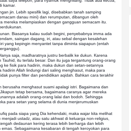
, saat saya telepon, para nyamuk menghilang. Tidak ada kecoa,
di kamar.
ngan jin. Lebih spesifik lagi, disebabkan tanah samping
emacam danau mini) dan rerumputan, dibangun oleh
nya mereka melampiaskan dengan gangguan semacam itu.
 perdukunan.
kunan. Biasanya kalau sudah begini, penyebabnya imma ada
endam, saingan dagang, iri, atau sebal dengan kesalehan
ri yang kepingin menyantet tanpa diminta siapapun (entah
terganggu).
 Hanya saja, madharatnya justru berbalik ke dukun. Karena
n Tauhid, itu terlalu besar. Dan itu juga tergantung orang-orang
ang ke fisik para hadirin, maka dukun dan setan-setannya
adirin Allah lindungi dari saling menghasut, maka para
ak punya filter dan pendidikan aqidah. Bahkan cara terakhir
n berusaha menghasut suami apalagi istri. Bagaimana dan
 Jikapun tetap bersama, bagaimana caranya agar mereka
runannya adalah orang-orang lalai dan bodoh. Sehingga
ereka para setan yang selama di dunia menjerumuskan
taufiq pada siapa yang Dia kehendaki, maka wajar kita melihat
u menjadi ustadz, atau satu akhwat di keluarga non-religius,
i tengah dedaunan kering terasa lebih berharga dan lebih
h emas. Sebagaimana kesabaran di tengah keroyokan para