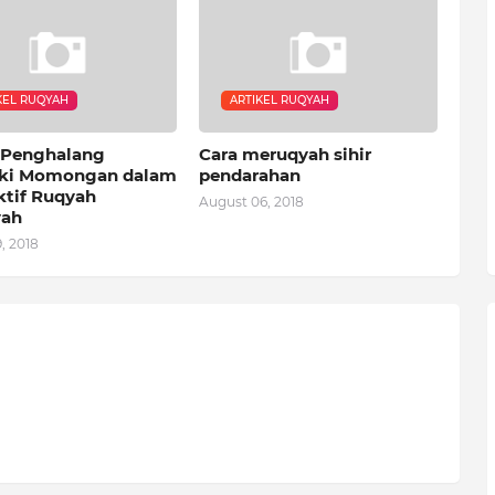
KEL RUQYAH
ARTIKEL RUQYAH
 Penghalang
Cara meruqyah sihir
ki Momongan dalam
pendarahan
ktif Ruqyah
August 06, 2018
yah
, 2018