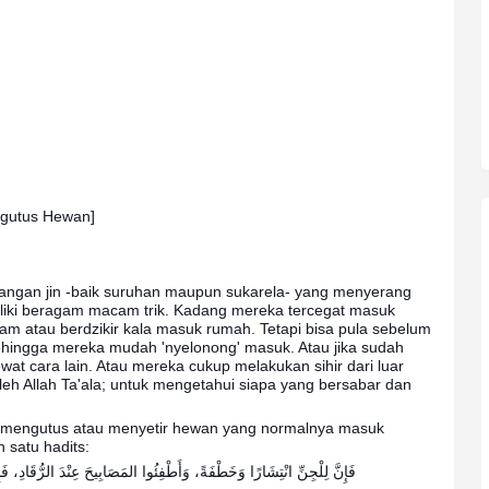
ngutus Hewan]
alangan jin -baik suruhan maupun sukarela- yang menyerang
iliki beragam macam trik. Kadang mereka tercegat masuk
 atau berdzikir kala masuk rumah. Tetapi bisa pula sebelum
ehingga mereka mudah 'nyelonong' masuk. Atau jika sudah
wat cara lain. Atau mereka cukup melakukan sihir dari luar
leh Allah Ta'ala; untuk mengetahui siapa yang bersabar dan
h mengutus atau menyetir hewan yang normalnya masuk
satu hadits:
فَإِنَّ لِلْجِنِّ انْتِشَارًا وَخَطْفَةً، وَأَطْفِئُوا المَصَابِيحَ عِنْدَ الرُّقَادِ، فَإ