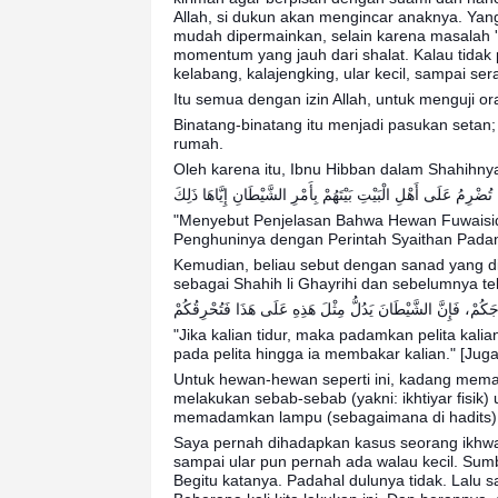
Allah, si dukun akan mengincar anaknya. Yan
mudah dipermainkan, selain karena masalah 
momentum yang jauh dari shalat. Kalau tidak 
kelabang, kalajengking, ular kecil, sampai se
Itu semua dengan izin Allah, untuk menguji o
Binatang-binatang itu menjadi pasukan setan
rumah.
Oleh karena itu, Ibnu Hibban dalam Shahihn
ةَ تُضْرِمُ عَلَى أَهْلِ الْبَيْتِ بَيْتَهُمْ بِأَمْرِ الشَّيْطَانِ إِيَّاهَا ذَلِكَ
"Menyebut Penjelasan Bahwa Hewan Fuwaisi
Penghuninya dengan Perintah Syaithan Padan
Kemudian, beliau sebut dengan sanad yang did
sebagai Shahih li Ghayrihi dan sebelumnya tel
ُجَكُمْ، فَإِنَّ الشَّيْطَانَ يَدُلُّ مِثْلَ هَذِهِ عَلَى هَذَا فَتُحْرِقُكُمْ
"Jika kalian tidur, maka padamkan pelita ka
pada pelita hingga ia membakar kalian." [Jug
Untuk hewan-hewan seperti ini, kadang mem
melakukan sebab-sebab (yakni: ikhtiyar fisik
memadamkan lampu (sebagaimana di hadits),
Saya pernah dihadapkan kasus seorang ikhwa
sampai ular pun pernah ada walau kecil. Sum
Begitu katanya. Padahal dulunya tidak. Lalu 