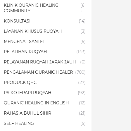
KLINIK QURANIC HEALING
(6
COMMUNITY
)
KONSULTASI
(14)
LAYANAN KHUSUS RUQYAH
(3)
MENGENAL SANTET
(5)
PELATIHAN RUQYAH
(143)
PELAYANAN RUQYAH JARAK JAUH
(6)
PENGALAMAN QURANIC HEALER
(700)
PRODUCK QHC
(27)
PSIKOTERAPI RUQYAH
(92)
QURANIC HEALING IN ENGLISH
(12)
RAHASIA BUHUL SIHIR
(21)
SELF HEALING
(5)