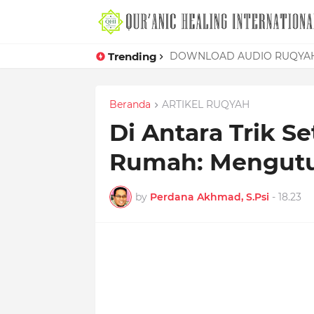
Trending
Mudahnya Memelet Seorang W
DOWNLOAD AUDIO RUQYAH
Beranda
ARTIKEL RUQYAH
Di Antara Trik 
Rumah: Mengut
by
Perdana Akhmad, S.Psi
-
18.23