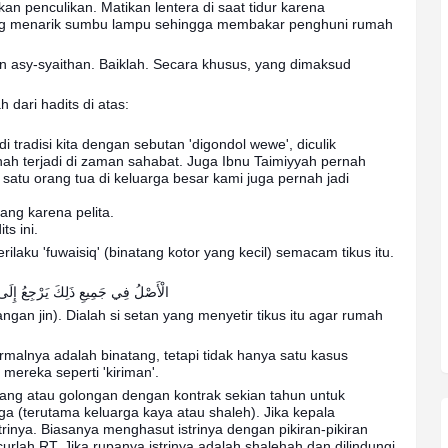
an penculikan. Matikan lentera di saat tidur karena
dang menarik sumbu lampu sehingga membakar penghuni rumah
ngan asy-syaithan. Baiklah. Secara khusus, yang dimaksud
 dari hadits di atas:
i tradisi kita dengan sebutan 'digondol wewe', diculik
nah terjadi di zaman sahabat. Juga Ibnu Taimiyyah pernah
atu orang tua di keluarga besar kami juga pernah jadi
ang karena pelita.
ts ini.
laku 'fuwaisiq' (binatang kotor yang kecil) semacam tikus itu.
الْأَصْلُ فِي جَمِيعِ ذَلِكَ يَرْجِعُ إِلَى ا
ngan jin). Dialah si setan yang menyetir tikus itu agar rumah
malnya adalah binatang, tetapi tidak hanya satu kasus
mereka seperti 'kiriman'.
rang atau golongan dengan kontrak sekian tahun untuk
 (terutama keluarga kaya atau shaleh). Jika kepala
rinya. Biasanya menghasut istrinya dengan pikiran-pikiran
rlah RT. Jika rupanya istrinya adalah shalehah dan dilindungi