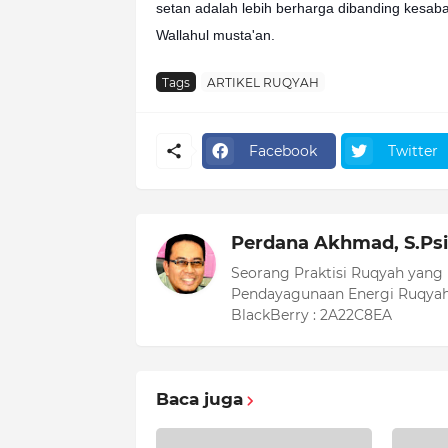
setan adalah lebih berharga dibanding kesab
Wallahul musta'an.
Tags
ARTIKEL RUQYAH
Facebook
Twitter
Perdana Akhmad, S.Psi
Seorang Praktisi Ruqyah yang
Pendayagunaan Energi Ruqyah
BlackBerry : 2A22C8EA
Baca juga