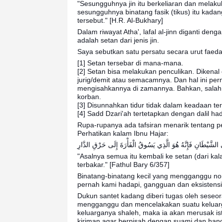
"Sesungguhnya jin itu berkeliaran dan melakuk
sesungguhnya binatang fasik (tikus) itu ka
tersebut." [H.R. Al-Bukhary]
Dalam riwayat Atha', lafal al-jinn diganti de
adalah setan dari jenis jin.
Saya sebutkan satu persatu secara urut faedah
[1] Setan tersebar di mana-mana.
[2] Setan bisa melakukan penculikan. Dikenal d
jurig/demit atau semacamnya. Dan hal ini per
mengisahkannya di zamannya. Bahkan, salah s
korban.
[3] Disunnahkan tidur tidak dalam keadaan ter
[4] Sadd Dzari'ah tertetapkan dengan dalil hadi
Rupa-rupanya ada tafsiran menarik tentang peri
Perhatikan kalam Ibnu Hajar:
لشَّيْطَانِ فَإِنَّهُ هُوَ الَّذِي يَسُوقُ الْفَأْرَةَ إِلَى حَرْقِ الدَّارِ
"Asalnya semua itu kembali ke setan (dari kala
terbakar." [Fathul Bary 6/357]
Binatang-binatang kecil yang mengganggu nor
pernah kami hadapi, gangguan dan eksistensi 
Dukun santet kadang diberi tugas oleh seseo
mengganggu dan mencelakakan suatu keluarga
keluarganya shaleh, maka ia akan merusak ist
kiriman agar berpisah dengan suami dan hancu