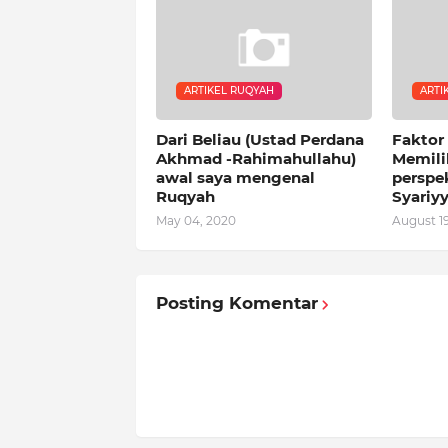
ARTIKEL RUQYAH
ARTI
Dari Beliau (Ustad Perdana
Faktor
Akhmad -Rahimahullahu)
Memili
awal saya mengenal
perspe
Ruqyah
Syariy
May 04, 2020
August 19
Posting Komentar