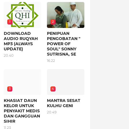
1
2
DOWNLOAD
PENIPUAN
AUDIO RUQYAH
PENGOBATAN "
MP3 (ALWAYS
POWER OF
UPDATE)
SOUL" SONNY
SUTRISNA, SE
20.40
16.22
3
4
KHASIAT DAUN
MANTRA SESAT
KELOR UNTUK
KULHU GENI
PENYAKIT MEDIS
20.49
DAN GANGGUAN
SIHIR
11.23