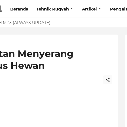
Beranda
Tehnik Ruqyah
Artikel
Pengal
anita Lewat Foto di Facebook
 MP3 (ALWAYS UPDATE)
Setan Menyerang
us Hewan