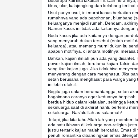
Beberapa kali kita lakukan ini. Dan herannya
tikus, ular, kalajengking dan kelabang terlihat 
Usut punya usut, ini murni kasus berkaitan de
rumahnya yang ada pepohonan, blumbang (s
keluarganya menjadi rumah. Dendam, akhir
Namun kasus ini tidak ada kaitannya dengan
Beda kasus jika ada kaitannya dengan perdu
yang menyuruh dukun tersebut (entah motif d
keluarga), atau memang murni dukun itu sendi
apapun motifnya, di antara motifnya: merasa 
Bahkan, kajian ilmiah pun ada yang disantet.
power kajian ilmiah, terutama kajian Tafsir, da
yang ikut kajian juga. Jika tidak bisa menyer
menyerang dengan cara menghasut. Jika para h
setan berusaha menghasut para warga yang tid
ini lebih efektif.
Begitu juga dalam berumahtangga, setan aka
bagaimana caranya agar keduanya berpisah.
berdua hidup dalam kelalaian, sehingga ketu
sekeluarga saat di akhirat nanti, bertemu m
sekeluarga. Nas'alulllah as-salaamah!
Tetapi, jika kita tahu Allah lah yang memberi 
ada satu ikhwan di keluarga non-religius justr
justru tertarik kajian malah bercadar. Emas d
penuh romantika dibandingkan emas ditenga