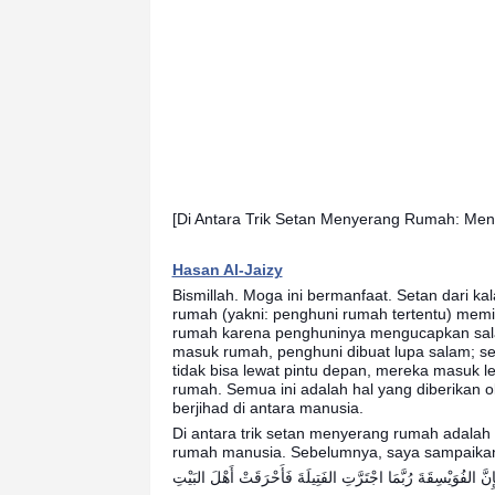
[Di Antara Trik Setan Menyerang Rumah: Me
Hasan Al-Jaizy
Bismillah. Moga ini bermanfaat. Setan dari k
rumah (yakni: penghuni rumah tertentu) mem
rumah karena penghuninya mengucapkan salam
masuk rumah, penghuni dibuat lupa salam; s
tidak bisa lewat pintu depan, mereka masuk le
rumah. Semua ini adalah hal yang diberikan o
berjihad di antara manusia.
Di antara trik setan menyerang rumah adala
rumah manusia. Sebelumnya, saya sampaikan 
ِنَّ الفُوَيْسِقَةَ رُبَّمَا اجْتَرَّتِ الفَتِيلَةَ فَأَحْرَقَتْ أَهْلَ البَيْتِ