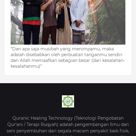
“Dan apa saja musibah yang menimpamu, maka
adalah disebabkan oleh perbuatan tanganmu sendiri
dan Allah memaafkan sebagian besar (dari kesalahan-
kesalahanmu)”
Quranic Healing Technology (Teknologi Pengobatan
Qur’ani / Terapi Ruqyah) adalah pengembangan Ilmu dan
seni penyembuhan dari segala macam penyakit baik fisik,