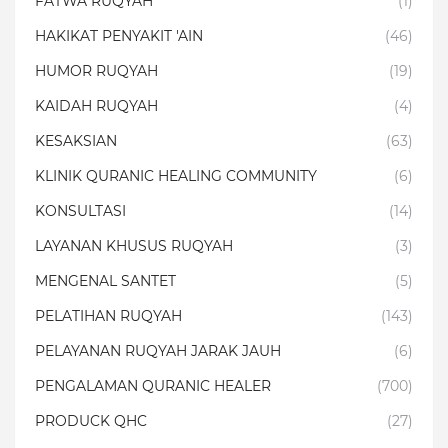
FATWA RUQYAH
(1)
HAKIKAT PENYAKIT 'AIN
(46)
HUMOR RUQYAH
(19)
KAIDAH RUQYAH
(4)
KESAKSIAN
(63)
KLINIK QURANIC HEALING COMMUNITY
(6)
KONSULTASI
(14)
LAYANAN KHUSUS RUQYAH
(3)
MENGENAL SANTET
(5)
PELATIHAN RUQYAH
(143)
PELAYANAN RUQYAH JARAK JAUH
(6)
PENGALAMAN QURANIC HEALER
(700)
PRODUCK QHC
(27)