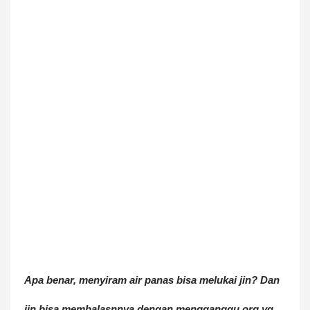
Apa benar, menyiram air panas bisa melukai jin? Dan
jin bisa membalasnnya dengan mengganggu org yg