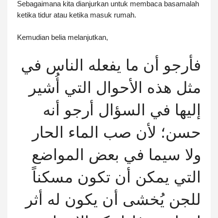
Sebagaimana kita dianjurkan untuk membaca basamalah
ketika tidur atau ketika masuk rumah.
Kemudian belia melanjutkan,
فأرجو أن ما يفعله الناس في
مثل هذه الأحوال التي أُشير
إليها في السؤال أرجو أنه
حسن؛ لأن صب الماء الحار
ولا سيما في بعض المواضع
التي يمكن أن تكون مسكناً
للجن يُخشى أن يكون له أثر