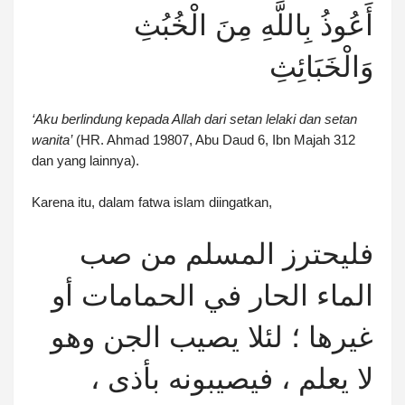
أَعُوذُ بِاللَّهِ مِنَ الْخُبُثِ
وَالْخَبَائِثِ
‘Aku berlindung kepada Allah dari setan lelaki dan setan
wanita’
(HR. Ahmad 19807, Abu Daud 6, Ibn Majah 312
dan yang lainnya).
Karena itu, dalam fatwa islam diingatkan,
فليحترز المسلم من صب
الماء الحار في الحمامات أو
غيرها ؛ لئلا يصيب الجن وهو
لا يعلم ، فيصيبونه بأذى ،