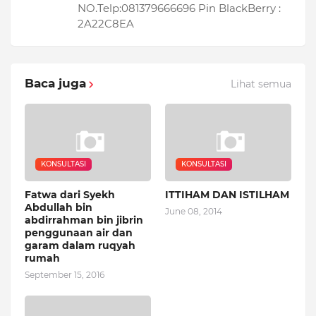
NO.Telp:081379666696 Pin BlackBerry :
2A22C8EA
Baca juga
Lihat semua
KONSULTASI
KONSULTASI
Fatwa dari Syekh
ITTIHAM DAN ISTILHAM
Abdullah bin
June 08, 2014
abdirrahman bin jibrin
penggunaan air dan
garam dalam ruqyah
rumah
September 15, 2016