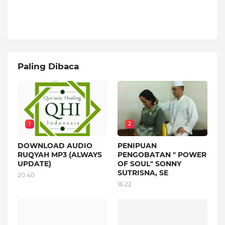
Paling Dibaca
1
2
DOWNLOAD AUDIO
PENIPUAN
RUQYAH MP3 (ALWAYS
PENGOBATAN " POWER
UPDATE)
OF SOUL" SONNY
SUTRISNA, SE
20.40
16.22