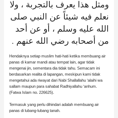
ومثل هذا يعرف بالتجربة ، ولا
نعلم فيه شيئاً عن النبي صلى
الله عليه وسلم ، أو عن أحد
من أصحابه رضي الله عنهم .
Hendaknya setiap muslim hati-hati ketika membuang air
panas di kamar mandi atau tempat lain, agar tidak
mengenai jin, sementara dia tidak tahu. Semacam ini
berdasarkan realita di lapangan, meskipun kami tidak
mengetahui ada riwayat dari Nabi Shallallahu ‘alaihi wa
sallam maupun para sahabat Radhiyallahu ‘anhum.
(Fatwa Islam no. 226625).
Termasuk yang perlu dihindari adalah membuang air
panas di lubang-lubang tanah.