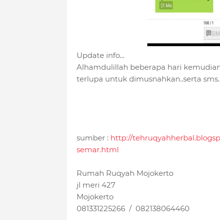
Update info...
Alhamdulillah beberapa hari kemudian
terlupa untuk dimusnahkan..serta sms.
sumber :
http://tehruqyahherbal.blogs
semar.html
Rumah Ruqyah Mojokerto
jl meri 427
Mojokerto
081331225266 / 082138064460