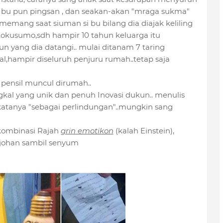
si bu pun pingsan , dan seakan-akan "mraga sukma"
 memang saat siuman si bu bilang dia diajak keliling
ontokusumo,sdh hampir 10 tahun keluarga itu
 yang dia datangi.. mulai ditanam 7 taring
l,hampir diseluruh penjuru rumah..tetap saja
 pensil muncul dirumah..
kal yang unik dan penuh Inovasi dukun.. menulis
.katanya "sebagai perlindungan"..mungkin sang
kombinasi Rajah
grin emotikon
(kalah Einstein),
Djohan sambil senyum