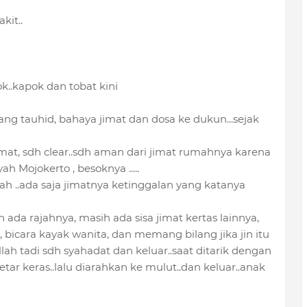
kit..
k..kapok dan tobat kini
ang tauhid, bahaya jimat dan dosa ke dukun...sejak
imat, sdh clear..sdh aman dari jimat rumahnya karena
 Mojokerto , besoknya .....
h ..ada saja jimatnya ketinggalan yang katanya
ada rajahnya, masih ada sisa jimat kertas lainnya,
 bicara kayak wanita, dan memang bilang jika jin itu
lah tadi sdh syahadat dan keluar..saat ditarik dengan
tar keras..lalu diarahkan ke mulut..dan keluar..anak