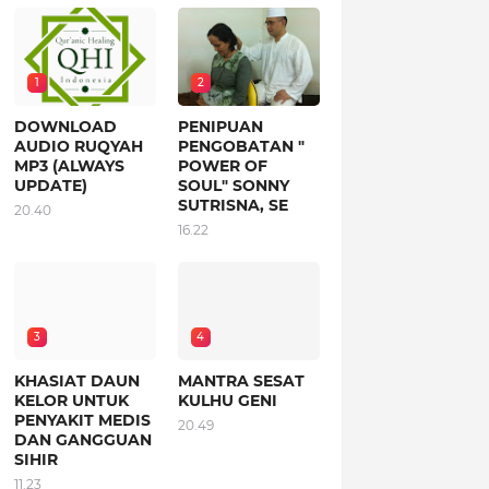
1
2
DOWNLOAD
PENIPUAN
AUDIO RUQYAH
PENGOBATAN "
MP3 (ALWAYS
POWER OF
UPDATE)
SOUL" SONNY
SUTRISNA, SE
20.40
16.22
3
4
KHASIAT DAUN
MANTRA SESAT
KELOR UNTUK
KULHU GENI
PENYAKIT MEDIS
20.49
DAN GANGGUAN
SIHIR
11.23