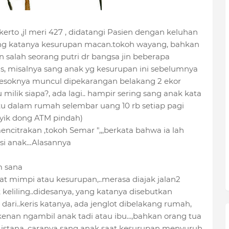
rto ,jl meri 427 , didatangi Pasien dengan keluhan
ng katanya kesurupan macan.tokoh wayang, bahkan
 salah seorang putri dr bangsa jin beberapa
s, misalnya sang anak yg kesurupan ini sebelumnya
besoknya muncul dipekarangan belakang 2 ekor
milik siapa?, ada lagi.. hampir sering sang anak kata
u dalam rumah selembar uang 10 rb setiap pagi
 asyik dong ATM pindah)
ncitrakan ,tokoh Semar ",,,berkata bahwa ia lah
i anak...Alasannya
m sana
 saat mimpi atau kesurupan,..merasa diajak jalan2
keliling..didesanya, yang katanya disebutkan
ari..keris katanya, ada jenglot dibelakang rumah,
kenan ngambil anak tadi atau ibu...,bahkan orang tua
ke istana, caranya sang anak saat kesurupan menyuruh