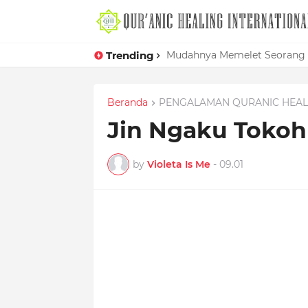
Trending
Mudahnya Memelet Seorang W
Beranda
PENGALAMAN QURANIC HEAL
Jin Ngaku Toko
by
Violeta Is Me
-
09.01