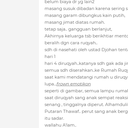
belum biaya dr yg lain2
masang susuk dibadan karena sering sa
masang garam dibungkus kain putih,
masang jimat diatas rumah.
tetap saja.. gangguan berlanjut,
Akhirnya keluarga tsb berikhtiar mento
beralih dgn cara ruqyah..
sdh di nasehati oleh ustad Djohan tent
hari 1
hari 4 diruqyah..katanya sdh gak ada j
semua sdh diserahkan..ke Rumah Ruqyah
saat kami mendatangi rumah u diruqya
lupa...
frown emotikon
seperti di gambar, semua lampu rumah 
saat diruqyah sang anak sempat reaksi,
senang , tinggalnya diperut. Alhamdulil
Putaran Thawaf.. perut sang anak berge
itu sadar.
wallahu A'lam..