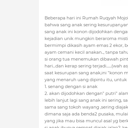
Beberapa hari ini Rumah Ruqyah Mojoke
bahwa sang anak sering kesurupan,ya
sang anak ini konon dijodohkan dengan
kejadian unik mungkin beraroma misti
bermimpi dikasih ayam emas 2 ekor, 
ayam cemani kecil anakan.., tanpa tahu 
si orang tua menemukan dibawah pint
hari...dan kerap sering terjadi......(wah
saat kesurupan sang anak,ini "konon me
yang menaruh uang dipintu itu, untuk s
1. senang dengan si anak
2. akan dijodohkan dengan" putri" ala
lebih lanjut lagi sang anak ini sering,
sama sang tokoh wayang ,sering diajak 
dimana saja ada benda2 pusaka, mulai d
yang jika mau bisa muncul asal yg ber
si anak ibunya sempat diajak jalan2,,