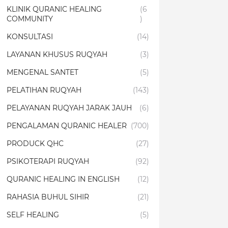
KLINIK QURANIC HEALING
(6
COMMUNITY
)
KONSULTASI
(14)
LAYANAN KHUSUS RUQYAH
(3)
MENGENAL SANTET
(5)
PELATIHAN RUQYAH
(143)
PELAYANAN RUQYAH JARAK JAUH
(6)
PENGALAMAN QURANIC HEALER
(700)
PRODUCK QHC
(27)
PSIKOTERAPI RUQYAH
(92)
QURANIC HEALING IN ENGLISH
(12)
RAHASIA BUHUL SIHIR
(21)
SELF HEALING
(5)