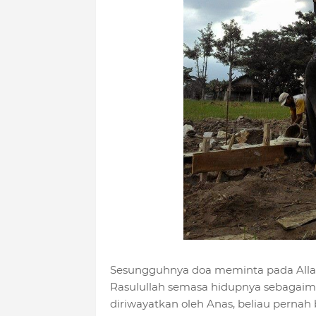
Sesungguhnya doa meminta pada Alla
Rasulullah semasa hidupnya sebagaim
diriwayatkan oleh Anas, beliau pernah 