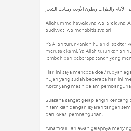
 على الأكام والظراب وبطون الأودية ومنابت الشجر
Allahumma hawalayna wa la ‘alayna, A
audiyyati wa manabitis syajari
Ya Allah turunkanlah hujan di sekitar
merusak kami. Ya Allah turunkanlah huj
lembah dan beberapa tanah yang m
Hari ini saya mencoba doa / ruqyah 
hujan yang sudah beberapa hari ini 
Abror yang masih dalam pembanguna
Suasana sangat gelap, angin kencang 
hitam dan dengan isyarah tangan se
dari lokasi pembangunan.
Alhamdulillah awan gelapnya menyingk