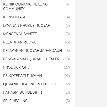
KLINIK QURANIC HEALING
(6
COMMUNITY
)
KONSULTASI
(14)
LAYANAN KHUSUS RUQYAH
(3)
MENGENAL SANTET
(5)
PELATIHAN RUQYAH
(143)
PELAYANAN RUQYAH JARAK JAUH
(6)
PENGALAMAN QURANIC HEALER
(700)
PRODUCK QHC
(27)
PSIKOTERAPI RUQYAH
(92)
QURANIC HEALING IN ENGLISH
(12)
RAHASIA BUHUL SIHIR
(21)
SELF HEALING
(5)