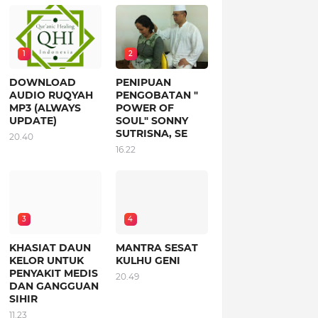
1
2
DOWNLOAD
PENIPUAN
AUDIO RUQYAH
PENGOBATAN "
MP3 (ALWAYS
POWER OF
UPDATE)
SOUL" SONNY
SUTRISNA, SE
20.40
16.22
3
4
KHASIAT DAUN
MANTRA SESAT
KELOR UNTUK
KULHU GENI
PENYAKIT MEDIS
20.49
DAN GANGGUAN
SIHIR
11.23