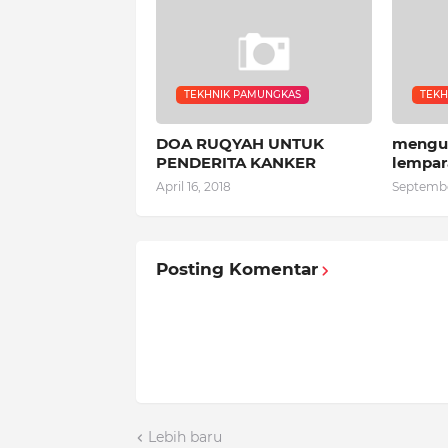
TEKHNIK PAMUNGKAS
TEKH
DOA RUQYAH UNTUK
mengus
PENDERITA KANKER
lempar
April 16, 2018
Septembe
Posting Komentar
Lebih baru