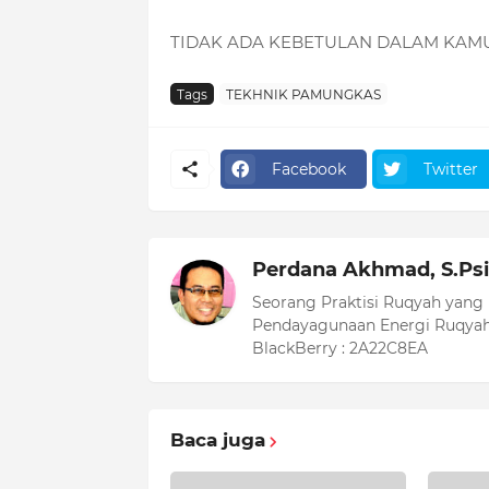
TIDAK ADA KEBETULAN DALAM KAM
Tags
TEKHNIK PAMUNGKAS
Facebook
Twitter
Perdana Akhmad, S.Psi
Seorang Praktisi Ruqyah yang
Pendayagunaan Energi Ruqyah
BlackBerry : 2A22C8EA
Baca juga