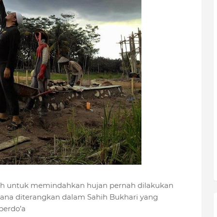
h untuk memindahkan hujan pernah dilakukan
ana diterangkan dalam Sahih Bukhari yang
berdo’a