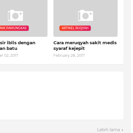
NIK PAMUNGKAS
ARTIKEL RUQYAH
ir iblis dengan
Cara meruqyah sakit medis
an batu
syaraf kejepit
r 02, 2017
February 28, 2017
Lebih lama