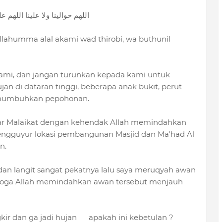
اللهم حوالينا ولا علينا اللهم
llahumma alal akami wad thirobi, wa buthunil
 kami, dan jangan turunkan kepada kami untuk
an di dataran tinggi, beberapa anak bukit, perut
enumbuhkan pepohonan.
agar Malaikat dengan kehendak Allah memindahkan
mengguyur lokasi pembangunan Masjid dan Ma'had Al
n.
dan langit sangat pekatnya lalu saya meruqyah awan
moga Allah memindahkan awan tersebut menjauh
ir dan ga jadi hujan
apakah ini kebetulan ?