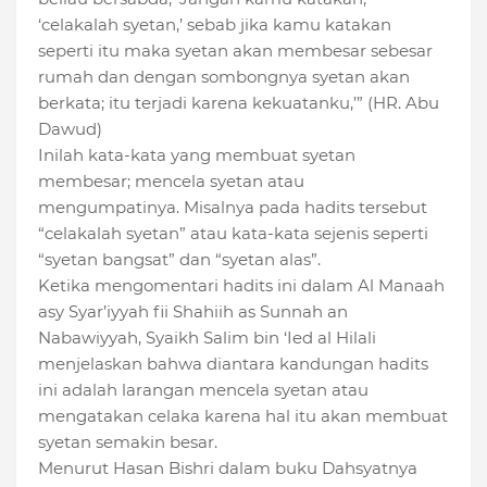
‘celakalah syetan,’ sebab jika kamu katakan
seperti itu maka syetan akan membesar sebesar
rumah dan dengan sombongnya syetan akan
berkata; itu terjadi karena kekuatanku,’” (HR. Abu
Dawud)
Inilah kata-kata yang membuat syetan
membesar; mencela syetan atau
mengumpatinya. Misalnya pada hadits tersebut
“celakalah syetan” atau kata-kata sejenis seperti
“syetan bangsat” dan “syetan alas”.
Ketika mengomentari hadits ini dalam Al Manaah
asy Syar’iyyah fii Shahiih as Sunnah an
Nabawiyyah, Syaikh Salim bin ‘Ied al Hilali
menjelaskan bahwa diantara kandungan hadits
ini adalah larangan mencela syetan atau
mengatakan celaka karena hal itu akan membuat
syetan semakin besar.
Menurut Hasan Bishri dalam buku Dahsyatnya