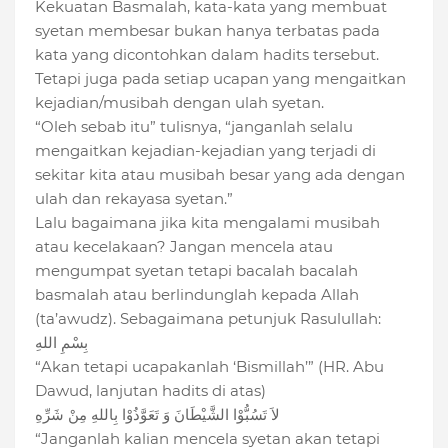
Kekuatan Basmalah, kata-kata yang membuat
syetan membesar bukan hanya terbatas pada
kata yang dicontohkan dalam hadits tersebut.
Tetapi juga pada setiap ucapan yang mengaitkan
kejadian/musibah dengan ulah syetan.
“Oleh sebab itu” tulisnya, “janganlah selalu
mengaitkan kejadian-kejadian yang terjadi di
sekitar kita atau musibah besar yang ada dengan
ulah dan rekayasa syetan.”
Lalu bagaimana jika kita mengalami musibah
atau kecelakaan? Jangan mencela atau
mengumpat syetan tetapi bacalah bacalah
basmalah atau berlindunglah kepada Allah
(ta’awudz). Sebagaimana petunjuk Rasulullah:
بِسْمِ اللهِ
“Akan tetapi ucapakanlah ‘Bismillah’” (HR. Abu
Dawud, lanjutan hadits di atas)
لاَ تَسُبُّوْا الشَّيْطَانَ وَ تَعَوَّذُوْا بِاللهِ مِنْ شَرِّهِ
“Janganlah kalian mencela syetan akan tetapi