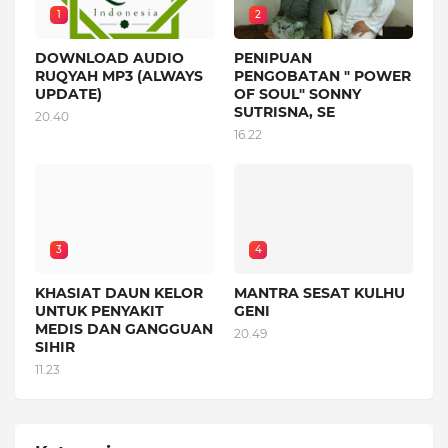
1
2
DOWNLOAD AUDIO
PENIPUAN
RUQYAH MP3 (ALWAYS
PENGOBATAN " POWER
UPDATE)
OF SOUL" SONNY
SUTRISNA, SE
20.40
16.22
3
4
KHASIAT DAUN KELOR
MANTRA SESAT KULHU
UNTUK PENYAKIT
GENI
MEDIS DAN GANGGUAN
20.49
SIHIR
11.23