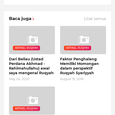
Baca juga
Lihat semua
ARTIKEL RUQYAH
ARTIKEL RUQYAH
Dari Beliau (Ustad
Faktor Penghalang
Perdana Akhmad -
Memiliki Momongan
Rahimahullahu) awal
dalam perspektif
saya mengenal Ruqyah
Ruqyah Syariyyah
May 04, 2020
August 19, 2018
ARTIKEL RUQYAH