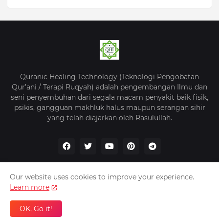
Quranic Healing Technology (Teknologi Pengobatan
Qur’ani / Terapi Ruqyah) adalah pengembangan Ilmu dan
seni penyembuhan dari segala macam penyakit baik fisik,
psikis, gangguan makhluk halus maupun serangan sihir
yang telah diajarkan oleh Rasulullah.
Our website uses cookies to improve your experience.
Learn more
Beranda
Tentang Kami
Kebijakan Privasi
Kontak
OK, Go it!
QHI -
Quranic Healing Indonesia