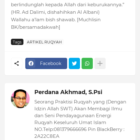
berlindunglah kepada Allah dari keburukannya.”
(HR. Ad Dalimi, dishahihkan Al Albani)
Wallahu a’lam bish shawab. [Muchlisin
BK/bersamadakwah]
Tags
ARTIKEL RUQYAH
Facebook
Perdana Akhmad, S.Psi
Seorang Praktisi Ruqyah yang (Dengan
Idzin Allah SWT) Akan Membagi Ilmu
dan Seni Pendayagunaan Energi
Ruqyah Keseluruh Umat Islam
NO.Telp:081379666696 Pin BlackBerry :
2A22C8EA