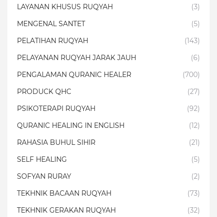
LAYANAN KHUSUS RUQYAH
(3)
MENGENAL SANTET
(5)
PELATIHAN RUQYAH
(143)
PELAYANAN RUQYAH JARAK JAUH
(6)
PENGALAMAN QURANIC HEALER
(700)
PRODUCK QHC
(27)
PSIKOTERAPI RUQYAH
(92)
QURANIC HEALING IN ENGLISH
(12)
RAHASIA BUHUL SIHIR
(21)
SELF HEALING
(5)
SOFYAN RURAY
(2)
TEKHNIK BACAAN RUQYAH
(73)
TEKHNIK GERAKAN RUQYAH
(32)