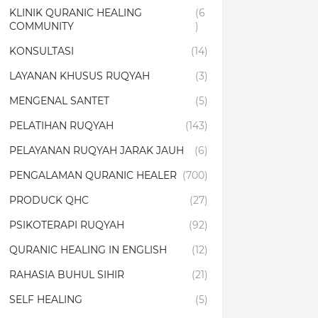
KLINIK QURANIC HEALING
(6
COMMUNITY
)
KONSULTASI
(14)
LAYANAN KHUSUS RUQYAH
(3)
MENGENAL SANTET
(5)
PELATIHAN RUQYAH
(143)
PELAYANAN RUQYAH JARAK JAUH
(6)
PENGALAMAN QURANIC HEALER
(700)
PRODUCK QHC
(27)
PSIKOTERAPI RUQYAH
(92)
QURANIC HEALING IN ENGLISH
(12)
RAHASIA BUHUL SIHIR
(21)
SELF HEALING
(5)