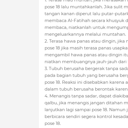
pose 18 lalu muntahkanlah. Jika sulit
tangan kanan diperut lalu putar-puta
membaca Al-Fatihah secara khusyuk de
membaca, niatkanlah untuk mengump
mengeluarkannya melalui muntahan.
2. Terasa hawa panas atau dingin, jika 
pose 18 jika masih terasa panas usapk
mengambil hawa panas atau dingin it
niatkan membuangnya jauh-jauh dari 
3. Tubuh berusaha bergerak tanpa sadar
pada bagian tubuh yang berusaha berge
pose 18. Reaksi ini disebabkan karena 
dalam tubuh berusaha berontak karena
4. Menangis tanpa sadar, dapat diaki
qalbu, jika menangis jangan ditahan m
lanjutkan lagi sampai pose 18. Namun 
berbicara sendiri segera kontrol kes
pose 18.