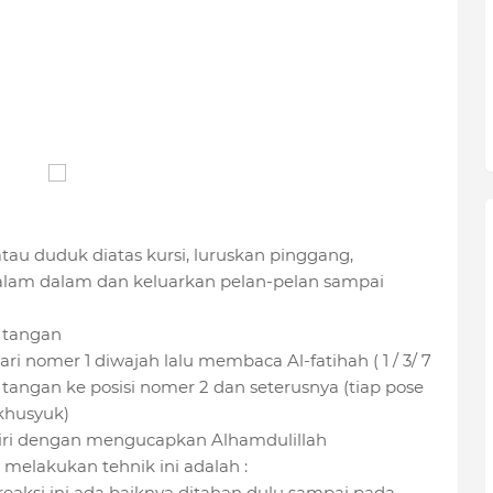
 atau duduk diatas kursi, luruskan pinggang,
alam dalam dan keluarkan pelan-pelan sampai
 tangan
ri nomer 1 diwajah lalu membaca Al-fatihah ( 1 / 3/ 7
tangan ke posisi nomer 2 dan seterusnya (tiap pose
khusyuk)
khiri dengan mengucapkan Alhamdulillah
 melakukan tehnik ini adalah :
reaksi ini ada baiknya ditahan dulu sampai pada