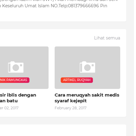
 Keseluruh Umat Islam NO.Telp:081379666696 Pin
Lihat semua
NIK PAMUNGKAS
ARTIKEL RUQYAH
ir iblis dengan
Cara meruqyah sakit medis
an batu
syaraf kejepit
r 02, 2017
February 28, 2017