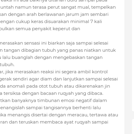
 muntah namun terasa perut sangat mual, tempelkan
rkan dengan arah berlawanan jarum jam sembari
ngan cukup keras disuarakan minimal 7 kali
ulkan semua penyakit keperut dan
merasakan sensasi ini biarkan saja sampai selesai
an tangan dibagian tubuh yang panas niatkan untuk
u lalu buanglah dengan mengebaskan tangan
tubuh.
, jika merasakan reaksi ini segera ambil kontrol
rak sendiri agar diam dan lanjutkan sampai selesai
ada anomali pada otot tubuh atau dikarenakan jin
 tersiksa dengan bacaan ruqyah yang dibaca.
batkan banyaknya timbunan emosi negatif dalam
enangislah sampai tangisannya berhenti lalu
jika menangis disertai dengan meracau, tertawa atau
adaran dan teruskan membaca ayat ruqyah sampai