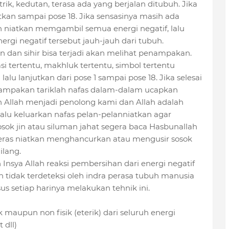
rik, kedutan, terasa ada yang berjalan ditubuh. Jika
utkan sampai pose 18. Jika sensasinya masih ada
 niatkan memgambil semua energi negatif, lalu
i negatif tersebut jauh-jauh dari tubuh.
n dan sihir bisa terjadi akan melihat penampakan.
i tertentu, makhluk tertentu, simbol tertentu
lalu lanjutkan dari pose 1 sampai pose 18. Jika selesai
ampakan tariklah nafas dalam-dalam ucapkan
 Allah menjadi penolong kami dan Allah adalah
 lalu keluarkan nafas pelan-pelanniatkan agar
osok jin atau siluman jahat segera baca Hasbunallah
keras niatkan menghancurkan atau mengusir sosok
ilang.
 Insya Allah reaksi pembersihan dari energi negatif
tidak terdeteksi oleh indra perasa tubuh manusia
s setiap harinya melakukan tehnik ini.
 maupun non fisik (eterik) dari seluruh energi
 dll)