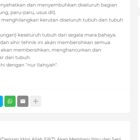
menyehatkan dan menyembuhkan diseluruh bagian
g, paru-paru, usus dll).
, menghilangkan kerutan diseluruh tubuh dan tubuh
dungan) keseluruh tubuh dari segala mara bahaya.
 dan sihir tehnik ini akan membersihkan semua
uga akan membersihkan, menghancurkan dan
r dari tubuh.
hi dengan "nur Ilahiyah".
 (Dengan Idzin Allah SWT) Akan Membagi Ilmu dan Seni