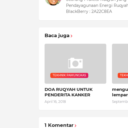
Pendayagunaan Energi Ruqyah
BlackBerry : 2A22C8EA
Baca juga
TEKHNIK PAMUNGKAS
TEKH
DOA RUQYAH UNTUK
mengus
PENDERITA KANKER
lempar
April 16, 2018
Septembe
1 Komentar