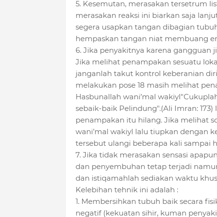
5. Kesemutan, merasakan tersetrum list
merasakan reaksi ini biarkan saja lanj
segera usapkan tangan dibagian tubuh
hempaskan tangan niat membuang energ
6. Jika penyakitnya karena gangguan ji
Jika melihat penampakan sesuatu lokas
janganlah takut kontrol keberanian diri 
melakukan pose 18 masih melihat pen
Hasbunallah wani’mal wakiyl"Cukuplah
sebaik-baik Pelindung".(Ali Imran: 173)
penampakan itu hilang. Jika melihat s
wani’mal wakiyl lalu tiupkan dengan 
tersebut ulangi beberapa kali sampai h
7. Jika tidak merasakan sensasi apapun
dan penyembuhan tetap terjadi namun 
dan istiqamahlah sediakan waktu khusu
Kelebihan tehnik ini adalah :
1. Membersihkan tubuh baik secara fisik
negatif (kekuatan sihir, kuman penyakit