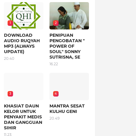
1
2
DOWNLOAD
PENIPUAN
AUDIO RUQYAH
PENGOBATAN "
MP3 (ALWAYS
POWER OF
UPDATE)
SOUL" SONNY
SUTRISNA, SE
20.40
16.22
3
4
KHASIAT DAUN
MANTRA SESAT
KELOR UNTUK
KULHU GENI
PENYAKIT MEDIS
20.49
DAN GANGGUAN
SIHIR
11.23