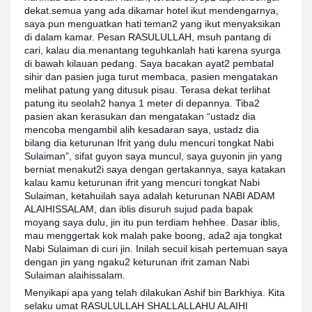
dekat.semua yang ada dikamar hotel ikut mendengarnya,
saya pun menguatkan hati teman2 yang ikut menyaksikan
di dalam kamar. Pesan RASULULLAH, msuh pantang di
cari, kalau dia menantang teguhkanlah hati karena syurga
di bawah kilauan pedang. Saya bacakan ayat2 pembatal
sihir dan pasien juga turut membaca, pasien mengatakan
melihat patung yang ditusuk pisau. Terasa dekat terlihat
patung itu seolah2 hanya 1 meter di depannya. Tiba2
pasien akan kerasukan dan mengatakan “ustadz dia
mencoba mengambil alih kesadaran saya, ustadz dia
bilang dia keturunan Ifrit yang dulu mencuri tongkat Nabi
Sulaiman”, sifat guyon saya muncul, saya guyonin jin yang
berniat menakut2i saya dengan gertakannya, saya katakan
kalau kamu keturunan ifrit yang mencuri tongkat Nabi
Sulaiman, ketahuilah saya adalah keturunan NABI ADAM
ALAIHISSALAM, dan iblis disuruh sujud pada bapak
moyang saya dulu, jin itu pun terdiam hehhee. Dasar iblis,
mau menggertak kok malah pake boong, ada2 aja tongkat
Nabi Sulaiman di curi jin. Inilah secuil kisah pertemuan saya
dengan jin yang ngaku2 keturunan ifrit zaman Nabi
Sulaiman alaihissalam.
Menyikapi apa yang telah dilakukan Ashif bin Barkhiya. Kita
selaku umat RASULULLAH SHALLALLAHU ALAIHI