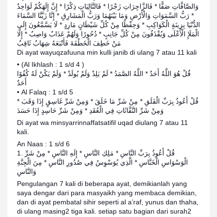
وَالصَّافَّاتِ صَفًّا * فَالزَّاجِرَاتِ زَجْرًا * فَالتَّالِيَاتِ ذِكْرًا * إِنَّ إِلَهَكُمْ لَوَاحِدٌ
* رَبُّ السَّمَوَاتِ وَالْأَرْضِ وَمَا بَيْنَهُمَا وَرَبُّ الْمَشَارِقِ * إِنَّا زَيَّنَّا السَّمَاءَ
الدُّنْيَا بِزِينَةٍ الْكَوَاكِبِ * وَحِفْظًا مِنْ كُلِّ شَيْطَانٍ مَارِدٍ * لَا يَسَّمَّعُونَ إِلَى
الْمَلَإِ الْأَعْلَى وَيُقْذَفُونَ مِنْ كُلِّ جَانِبٍ * دُحُورًا وَلَهُمْ عَذَابٌ وَاصِبٌ * إِلَّا
مَنْ خَطِفَ الْخَطْفَةَ فَأَتْبَعَهُ شِهَابٌ ثَاقِبٌ
Di ayat wayuqzafuuna min kulli janib di ulang 7 atau 11 kali
• (Al Ikhlash : 1 s/d 4 )
قُلْ هُوَ اللَّهُ أَحَدٌ * اللَّهُ الصَّمَدُ * لَمْ يَلِدْ وَلَمْ يُولَدْ * وَلَمْ يَكُنْ لَهُ كُفُوًا
أَحَدٌ
• Al Falaq : 1 s/d 5
قُلْ أَعُوذُ بِرَبِّ الْفَلَقِ * مِنْ شَرِّ مَا خَلَقَ * وَمِنْ شَرِّ غَاسِقٍ إِذَا وَقَبَ *
وَمِنْ شَرِّ النَّفَّاثَاتِ فِي الْعُقَدِ * وَمِنْ شَرِّ حَاسِدٍ إِذَا حَسَدَ
Di ayat wa minsyarrinnaffatsatifil uqad diulang 7 atau 11
kali.
An Naas : 1 s/d 6
1. قُلْ أَعُوذُ بِرَبِّ النَّاسِ * مَلِكِ النَّاسِ * إِلَهِ النَّاسِ * مِنْ شَرِّ
الْوَسْوَاسِ الْخَنَّاسِ * الَّذِي يُوَسْوِسُ فِي صُدُورِ النَّاسِ * مِنَ الْجِنَّةِ
وَالنَّاسِ
Pengulangan 7 kali di beberapa ayat, demikianlah yang
saya dengar dari para masyaikh yang membaca demikian,
dan di ayat pembatal sihir seperti al a’raf, yunus dan thaha,
di ulang masing2 tiga kali. setiap satu bagian dari surah2