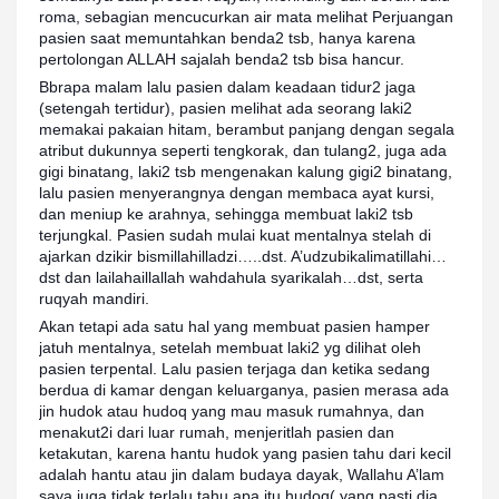
roma, sebagian mencucurkan air mata melihat Perjuangan
pasien saat memuntahkan benda2 tsb, hanya karena
pertolongan ALLAH sajalah benda2 tsb bisa hancur.
Bbrapa malam lalu pasien dalam keadaan tidur2 jaga
(setengah tertidur), pasien melihat ada seorang laki2
memakai pakaian hitam, berambut panjang dengan segala
atribut dukunnya seperti tengkorak, dan tulang2, juga ada
gigi binatang, laki2 tsb mengenakan kalung gigi2 binatang,
lalu pasien menyerangnya dengan membaca ayat kursi,
dan meniup ke arahnya, sehingga membuat laki2 tsb
terjungkal. Pasien sudah mulai kuat mentalnya stelah di
ajarkan dzikir bismillahilladzi…..dst. A’udzubikalimatillahi…
dst dan lailahaillallah wahdahula syarikalah…dst, serta
ruqyah mandiri.
Akan tetapi ada satu hal yang membuat pasien hamper
jatuh mentalnya, setelah membuat laki2 yg dilihat oleh
pasien terpental. Lalu pasien terjaga dan ketika sedang
berdua di kamar dengan keluarganya, pasien merasa ada
jin hudok atau hudoq yang mau masuk rumahnya, dan
menakut2i dari luar rumah, menjeritlah pasien dan
ketakutan, karena hantu hudok yang pasien tahu dari kecil
adalah hantu atau jin dalam budaya dayak, Wallahu A’lam
saya juga tidak terlalu tahu apa itu hudoq( yang pasti dia