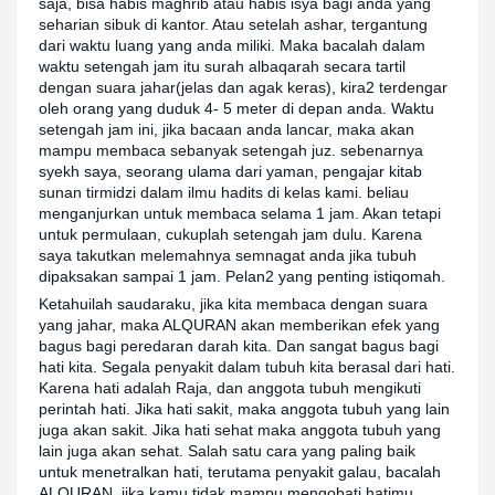
saja, bisa habis maghrib atau habis isya bagi anda yang
seharian sibuk di kantor. Atau setelah ashar, tergantung
dari waktu luang yang anda miliki. Maka bacalah dalam
waktu setengah jam itu surah albaqarah secara tartil
dengan suara jahar(jelas dan agak keras), kira2 terdengar
oleh orang yang duduk 4- 5 meter di depan anda. Waktu
setengah jam ini, jika bacaan anda lancar, maka akan
mampu membaca sebanyak setengah juz. sebenarnya
syekh saya, seorang ulama dari yaman, pengajar kitab
sunan tirmidzi dalam ilmu hadits di kelas kami. beliau
menganjurkan untuk membaca selama 1 jam. Akan tetapi
untuk permulaan, cukuplah setengah jam dulu. Karena
saya takutkan melemahnya semnagat anda jika tubuh
dipaksakan sampai 1 jam. Pelan2 yang penting istiqomah.
Ketahuilah saudaraku, jika kita membaca dengan suara
yang jahar, maka ALQURAN akan memberikan efek yang
bagus bagi peredaran darah kita. Dan sangat bagus bagi
hati kita. Segala penyakit dalam tubuh kita berasal dari hati.
Karena hati adalah Raja, dan anggota tubuh mengikuti
perintah hati. Jika hati sakit, maka anggota tubuh yang lain
juga akan sakit. Jika hati sehat maka anggota tubuh yang
lain juga akan sehat. Salah satu cara yang paling baik
untuk menetralkan hati, terutama penyakit galau, bacalah
ALQURAN, jika kamu tidak mampu mengobati hatimu