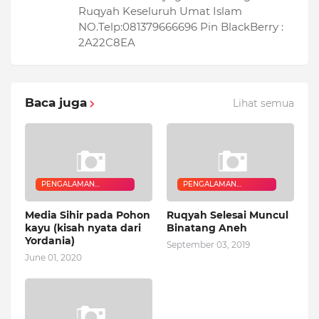
Ruqyah Keseluruh Umat Islam
NO.Telp:081379666696 Pin BlackBerry :
2A22C8EA
Baca juga
Lihat semua
PENGALAMAN
PENGALAMAN
QURANIC HEALER
QURANIC HEALER
Media Sihir pada Pohon
Ruqyah Selesai Muncul
kayu (kisah nyata dari
Binatang Aneh
Yordania)
September 03, 2019
June 01, 2020