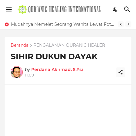
Mudahnya Memelet Seorang Wanita Lewat Foto di Facebook
KHASIAT DAUN KELOR UNTUK PENYAKIT MEDIS DAN GANGGUAN SIHIR
Beranda
PENGALAMAN QURANIC HEALER
SIHIR DUKUN DAYAK
by
Perdana Akhmad, S.Psi
11.09