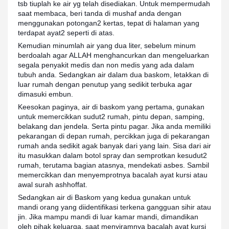
tsb tiuplah ke air yg telah disediakan. Untuk mempermudah
saat membaca, beri tanda di mushaf anda dengan
menggunakan potongan2 kertas, tepat di halaman yang
terdapat ayat2 seperti di atas.
Kemudian minumlah air yang dua liter, sebelum minum
berdoalah agar ALLAH menghancurkan dan mengeluarkan
segala penyakit medis dan non medis yang ada dalam
tubuh anda. Sedangkan air dalam dua baskom, letakkan di
luar rumah dengan penutup yang sedikit terbuka agar
dimasuki embun.
Keesokan paginya, air di baskom yang pertama, gunakan
untuk memercikkan sudut2 rumah, pintu depan, samping,
belakang dan jendela. Serta pintu pagar. Jika anda memiliki
pekarangan di depan rumah, percikkan juga di pekarangan
rumah anda sedikit agak banyak dari yang lain. Sisa dari air
itu masukkan dalam botol spray dan semprotkan kesudut2
rumah, terutama bagian atasnya, mendekati asbes. Sambil
memercikkan dan menyemprotnya bacalah ayat kursi atau
awal surah ashhoffat.
Sedangkan air di Baskom yang kedua gunakan untuk
mandi orang yang diidentifikasi terkena gangguan sihir atau
jin. Jika mampu mandi di luar kamar mandi, dimandikan
oleh pihak keluarga, saat menyiramnya bacalah ayat kursi