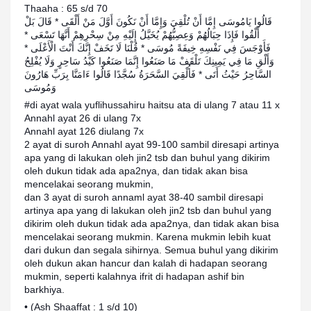
Thaaha : 65 s/d 70
قَالُوا يَامُوسَى إِمَّا أَنْ تُلْقِيَ وَإِمَّا أَنْ نَكُونَ أَوَّلَ مَنْ أَلْقَى * قَالَ بَلْ
أَلْقُوا فَإِذَا حِبَالُهُمْ وَعِصِيُّهُمْ يُخَيَّلُ إِلَيْهِ مِنْ سِحْرِهِمْ أَنَّهَا تَسْعَى *
فَأَوْجَسَ فِي نَفْسِهِ خِيفَةً مُوسَى * قُلْنَا لَا تَخَفْ إِنَّكَ أَنْتَ الْأَعْلَى *
وَأَلْقِ مَا فِي يَمِينِكَ تَلْقَفْ مَا صَنَعُوا إِنَّمَا صَنَعُوا كَيْدُ سَاحِرٍ وَلَا يُفْلِحُ
السَّاحِرُ حَيْثُ أَتَى * فَأُلْقِيَ السَّحَرَةُ سُجَّدًا قَالُوا ءَامَنَّا بِرَبِّ هَارُونَ
وَمُوسَى
#di ayat wala yuflihussahiru haitsu ata di ulang 7 atau 11 x
Annahl ayat 26 di ulang 7x
Annahl ayat 126 diulang 7x
2 ayat di suroh Annahl ayat 99-100 sambil diresapi artinya
apa yang di lakukan oleh jin2 tsb dan buhul yang dikirim
oleh dukun tidak ada apa2nya, dan tidak akan bisa
mencelakai seorang mukmin,
dan 3 ayat di suroh annaml ayat 38-40 sambil diresapi
artinya apa yang di lakukan oleh jin2 tsb dan buhul yang
dikirim oleh dukun tidak ada apa2nya, dan tidak akan bisa
mencelakai seorang mukmin. Karena mukmin lebih kuat
dari dukun dan segala sihirnya. Semua buhul yang dikirim
oleh dukun akan hancur dan kalah di hadapan seorang
mukmin, seperti kalahnya ifrit di hadapan ashif bin
barkhiya.
• (Ash Shaaffat : 1 s/d 10)