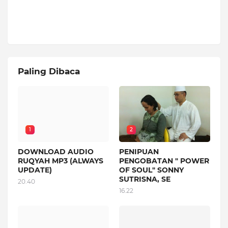
Paling Dibaca
1
2
DOWNLOAD AUDIO
PENIPUAN
RUQYAH MP3 (ALWAYS
PENGOBATAN " POWER
UPDATE)
OF SOUL" SONNY
SUTRISNA, SE
20.40
16.22