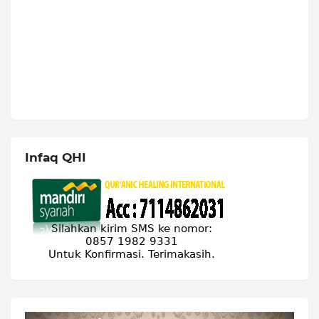
Infaq QHI