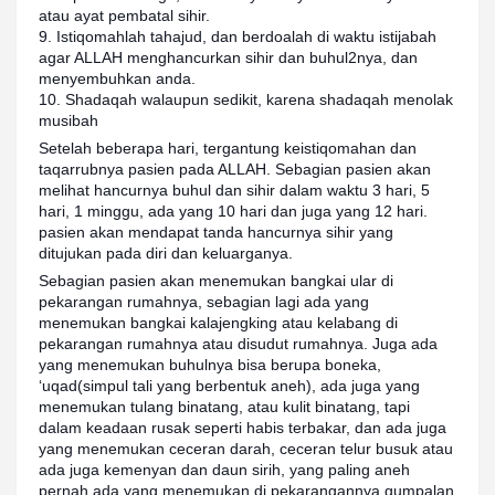
atau ayat pembatal sihir.
9. Istiqomahlah tahajud, dan berdoalah di waktu istijabah
agar ALLAH menghancurkan sihir dan buhul2nya, dan
menyembuhkan anda.
10. Shadaqah walaupun sedikit, karena shadaqah menolak
musibah
Setelah beberapa hari, tergantung keistiqomahan dan
taqarrubnya pasien pada ALLAH. Sebagian pasien akan
melihat hancurnya buhul dan sihir dalam waktu 3 hari, 5
hari, 1 minggu, ada yang 10 hari dan juga yang 12 hari.
pasien akan mendapat tanda hancurnya sihir yang
ditujukan pada diri dan keluarganya.
Sebagian pasien akan menemukan bangkai ular di
pekarangan rumahnya, sebagian lagi ada yang
menemukan bangkai kalajengking atau kelabang di
pekarangan rumahnya atau disudut rumahnya. Juga ada
yang menemukan buhulnya bisa berupa boneka,
‘uqad(simpul tali yang berbentuk aneh), ada juga yang
menemukan tulang binatang, atau kulit binatang, tapi
dalam keadaan rusak seperti habis terbakar, dan ada juga
yang menemukan ceceran darah, ceceran telur busuk atau
ada juga kemenyan dan daun sirih, yang paling aneh
pernah ada yang menemukan di pekarangannya gumpalan