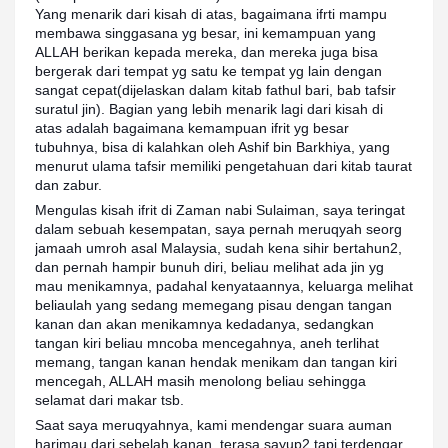
Yang menarik dari kisah di atas, bagaimana ifrti mampu
membawa singgasana yg besar, ini kemampuan yang
ALLAH berikan kepada mereka, dan mereka juga bisa
bergerak dari tempat yg satu ke tempat yg lain dengan
sangat cepat(dijelaskan dalam kitab fathul bari, bab tafsir
suratul jin). Bagian yang lebih menarik lagi dari kisah di
atas adalah bagaimana kemampuan ifrit yg besar
tubuhnya, bisa di kalahkan oleh Ashif bin Barkhiya, yang
menurut ulama tafsir memiliki pengetahuan dari kitab taurat
dan zabur.
Mengulas kisah ifrit di Zaman nabi Sulaiman, saya teringat
dalam sebuah kesempatan, saya pernah meruqyah seorg
jamaah umroh asal Malaysia, sudah kena sihir bertahun2,
dan pernah hampir bunuh diri, beliau melihat ada jin yg
mau menikamnya, padahal kenyataannya, keluarga melihat
beliaulah yang sedang memegang pisau dengan tangan
kanan dan akan menikamnya kedadanya, sedangkan
tangan kiri beliau mncoba mencegahnya, aneh terlihat
memang, tangan kanan hendak menikam dan tangan kiri
mencegah, ALLAH masih menolong beliau sehingga
selamat dari makar tsb.
Saat saya meruqyahnya, kami mendengar suara auman
harimau dari sebelah kanan, terasa sayup2 tapi terdengar