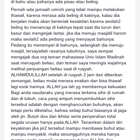
di bahu atau pahanya ada pisau atau beling.
Pernah ada jamaah umroh yang tidak mampu melakukan
thawaf, karena merasa ada beling di kakinya, kalau dia
berjalan maka akan berteriak kesakitan karena seolah2
beling itu menancap di kakinya tepat saat dia turun dari
kasur dan menginjak lantai. jika dia menuju masjidil harom
maka seolah2 ada pedang yang menyayat bahunya.
Pedang itu menempel di bahunya, selangkah dia menuju
masjid, tersayatlah rasanya tubuhnya, saya sempat
mengajak dua org teman mahasiswa Univ Islam Madinah
saat meruqyah beliau, dan teman saya meringis wajahnya
melihat perjuangan beliau saat di ruqyah.
ALHAMDULILLAH setelah di ruqyah 2 jam dan diberikan
semangat, beliau mulai merasa enakan dan bisa thawaf
lagi esok harinya. ALLAH jua lah yg memberinya kekuatan.
Bagi anda saudaraku yang merasa terkena sihir di rumah
dan di tubuh, cara yang ampuh menyembuhkan sihir
tersebut adalah dengan menghancurkan buhulnya, akan
tetapi perlu diketahui, bahwa setiap buhul biasanya di jaga
oleh jin. Butuh doa dan ikhtiar serta penyerahan total
segala urusan hanya pada ALLAH. Tanamkan dalam diri
keyakinan jika jin2 tersebut mampu membawa buhul atau
mampu menyakiti, maka sesungguhnya mereka hanya