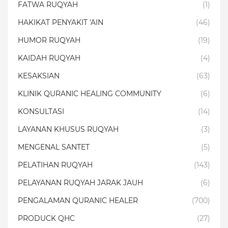
FATWA RUQYAH
(1)
HAKIKAT PENYAKIT 'AIN
(46)
HUMOR RUQYAH
(19)
KAIDAH RUQYAH
(4)
KESAKSIAN
(63)
KLINIK QURANIC HEALING COMMUNITY
(6)
KONSULTASI
(14)
LAYANAN KHUSUS RUQYAH
(3)
MENGENAL SANTET
(5)
PELATIHAN RUQYAH
(143)
PELAYANAN RUQYAH JARAK JAUH
(6)
PENGALAMAN QURANIC HEALER
(700)
PRODUCK QHC
(27)