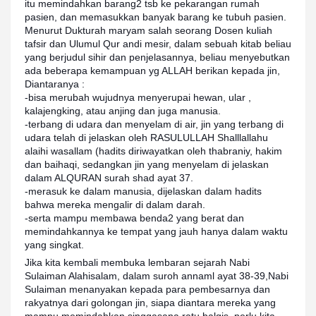
itu memindahkan barang2 tsb ke pekarangan rumah
pasien, dan memasukkan banyak barang ke tubuh pasien.
Menurut Dukturah maryam salah seorang Dosen kuliah
tafsir dan Ulumul Qur andi mesir, dalam sebuah kitab beliau
yang berjudul sihir dan penjelasannya, beliau menyebutkan
ada beberapa kemampuan yg ALLAH berikan kepada jin,
Diantaranya :
-bisa merubah wujudnya menyerupai hewan, ular ,
kalajengking, atau anjing dan juga manusia.
-terbang di udara dan menyelam di air, jin yang terbang di
udara telah di jelaskan oleh RASULULLAH Shalllallahu
alaihi wasallam (hadits diriwayatkan oleh thabraniy, hakim
dan baihaqi, sedangkan jin yang menyelam di jelaskan
dalam ALQURAN surah shad ayat 37.
-merasuk ke dalam manusia, dijelaskan dalam hadits
bahwa mereka mengalir di dalam darah.
-serta mampu membawa benda2 yang berat dan
memindahkannya ke tempat yang jauh hanya dalam waktu
yang singkat.
Jika kita kembali membuka lembaran sejarah Nabi
Sulaiman Alahisalam, dalam suroh annaml ayat 38-39,Nabi
Sulaiman menanyakan kepada para pembesarnya dan
rakyatnya dari golongan jin, siapa diantara mereka yang