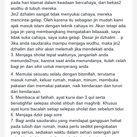
pada hari kiamat dalam keadaan bercahaya, dari bekas2
wudhu di tubuh mereka.
Jin2 dzhalim sangat tidak menyukai cahaya, mereka
mencintai gelap. Oleh karena itu sebagian jin mudah kami
ajak masuk islam dengan teknik cahaya ini. Akan tetapi ada
juga jin yang membangkang mengatakan tidaaaak, saya
tidak suka cahaya, saya suka gelap. Dasar jin dzhalim…:p
Jika anda saudaraku mampu menjaga wudhu, maka jin2
dzhalim dan sihir akan melemah jika mendekati anda.
3. Menjaga sholat tepat waktunya, janganlah anda
menunda2nya, karena saat anda menundanya, itulah celah
bagi jin dan sihir untuk menyerang anda
4. Memulai sesuatu selalu dengan bismillah, terutama
masuk rumah, keluar rumah, makan, minum, membuka
pakaian dan memakai pakaian, naik kendaraan dan turun
dari kendaraan.
5. Membaca al fatihah, ayat kursi dan 3 qul serta
beristighfar selepas sholat shbuh dan maghrib. Khusus
ayat kursi bacalah setiap selepas sholat dan sebelum tidur.
6. Menjaga dzkir pagi sore
7. Bagi anda saudaraku yang mendapat gangguan hebat
pada tubuh dan rumah, maka perlu sedikit pengobatan
yang serius, sediakan waktu dalam sehari setengah jam