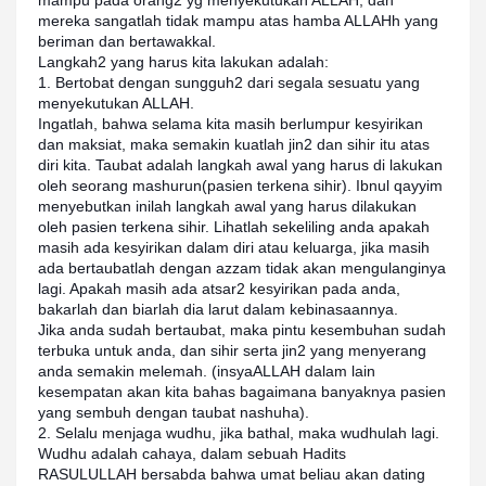
mampu pada orang2 yg menyekutukan ALLAH, dan
mereka sangatlah tidak mampu atas hamba ALLAHh yang
beriman dan bertawakkal.
Langkah2 yang harus kita lakukan adalah:
1. Bertobat dengan sungguh2 dari segala sesuatu yang
menyekutukan ALLAH.
Ingatlah, bahwa selama kita masih berlumpur kesyirikan
dan maksiat, maka semakin kuatlah jin2 dan sihir itu atas
diri kita. Taubat adalah langkah awal yang harus di lakukan
oleh seorang mashurun(pasien terkena sihir). Ibnul qayyim
menyebutkan inilah langkah awal yang harus dilakukan
oleh pasien terkena sihir. Lihatlah sekeliling anda apakah
masih ada kesyirikan dalam diri atau keluarga, jika masih
ada bertaubatlah dengan azzam tidak akan mengulanginya
lagi. Apakah masih ada atsar2 kesyirikan pada anda,
bakarlah dan biarlah dia larut dalam kebinasaannya.
Jika anda sudah bertaubat, maka pintu kesembuhan sudah
terbuka untuk anda, dan sihir serta jin2 yang menyerang
anda semakin melemah. (insyaALLAH dalam lain
kesempatan akan kita bahas bagaimana banyaknya pasien
yang sembuh dengan taubat nashuha).
2. Selalu menjaga wudhu, jika bathal, maka wudhulah lagi.
Wudhu adalah cahaya, dalam sebuah Hadits
RASULULLAH bersabda bahwa umat beliau akan dating