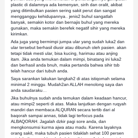
plastic di dalamnya ada kemenyan, sirih dan oralit, akibat
yang ditimbulkan pasien sering sakit perut dan sangat
mengganggu kehidupannya.. jenis2 buhul sangatlah
banyak, semakin kotor dan bernajis buhul yang mereka
gunakan, maka semakin berefek negatif sihir yang mereka
kirimkan.
Ada juga yang bermimpi jumpa ular yang sudah luka2 dan
ular tersebut berhasil diusir atau dibunuh oleh pasien. akan
tetapi tidak mesti ular, bisa kucing, harimau atau anjing
itam. Jika anda temukan dalam mimpi, binatang ini luka2
dan berhasil anda bnuh, maka pertanda bahwa sihir tsb
telah hancur dari tubuh anda.
Saya sarankan lakukan langkah2 di atas istiqomah selama
minimal 2 minggu. Mudah2an ALLAH menolong saya dan
anda saudaraku…
Jika buhulnya sudah anda temukan dalam keadaan hancur,
atau mimpi2 seperti di atas. Maka lanjutkan dengan ruqyah
mandiri dan membaca ALQURAN secara tertib dari al
baqorah sampai annas, tidak lagi terfocus pada
ALBAQORAH. Jagalah dzkir pagi sore anda, dan
mengkonsumsi kurma ajwa atau madu. Karena layaknya
orang sakit, maka tubuh pasien tidaklah sehat 100 persen