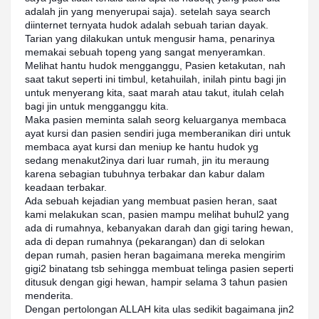
adalah jin yang menyerupai saja). setelah saya search
diinternet ternyata hudok adalah sebuah tarian dayak.
Tarian yang dilakukan untuk mengusir hama, penarinya
memakai sebuah topeng yang sangat menyeramkan.
Melihat hantu hudok mengganggu, Pasien ketakutan, nah
saat takut seperti ini timbul, ketahuilah, inilah pintu bagi jin
untuk menyerang kita, saat marah atau takut, itulah celah
bagi jin untuk mengganggu kita.
Maka pasien meminta salah seorg keluarganya membaca
ayat kursi dan pasien sendiri juga memberanikan diri untuk
membaca ayat kursi dan meniup ke hantu hudok yg
sedang menakut2inya dari luar rumah, jin itu meraung
karena sebagian tubuhnya terbakar dan kabur dalam
keadaan terbakar.
Ada sebuah kejadian yang membuat pasien heran, saat
kami melakukan scan, pasien mampu melihat buhul2 yang
ada di rumahnya, kebanyakan darah dan gigi taring hewan,
ada di depan rumahnya (pekarangan) dan di selokan
depan rumah, pasien heran bagaimana mereka mengirim
gigi2 binatang tsb sehingga membuat telinga pasien seperti
ditusuk dengan gigi hewan, hampir selama 3 tahun pasien
menderita.
Dengan pertolongan ALLAH kita ulas sedikit bagaimana jin2