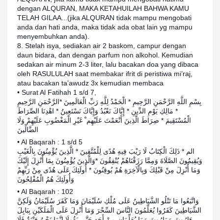
dengan ALQURAN, MAKA KETAHUILAH BAHWA KAMU
TELAH GILAA...(jika ALQURAN tidak mampu mengobati
anda dan hati anda, maka tidak ada obat lain yg mampu
menyembuhkan anda).
8. Stelah isya, sediakan air 2 baskom, campur dengan
daun bidara, dan dengan parfum non alkohol. Kemudian
sedakan air minum 2-3 liter, lalu bacakan doa yang dibaca
oleh RASULULAH saat membakar ifrit di peristiwa mi’raj,
atau bacakan ta’awudz 3x kemudian membaca
• Surat Al Fatihah 1 s/d 7,
بِسْمِ اللَّهِ الرَّحْمَنِ الرَّحِيمِ * الْحَمْدُ لِلَّهِ رَبِّ الْعَالَمِينَ *الرَّحْمَنِ الرَّحِيمِ
* مَالِكِ يَوْمِ الدِّينِ * إِيَّاكَ نَعْبُدُ وَإِيَّاكَ نَسْتَعِينُ * اهْدِنَا الصِّرَاطَ
الْمُسْتَقِيمَ * صِرَاطَ الَّذِينَ أَنْعَمْتَ عَلَيْهِم ْ غَيْرِ الْمَغْضُوبِ عَلَيْهِمْ وَلَا
الضَّالِّينَ
• Al Baqarah : 1 s/d 5
الم * ذَلِكَ الْكِتَابُ لَا رَيْبَ فِيهِ هُدًى لِلْمُتَّقِينَ * الَّذِينَ يُؤْمِنُونَ بِالْغَيْبِ
وَيُقِيمُونَ الصَّلَاةَ وَمِمَّا رَزَقْنَاهُمْ يُنْفِقُونَ *وَالَّذِينَ يُؤْمِنُونَ بِمَا أُنْزِلَ إِلَيْكَ
وَمَا أُنْزِلَ مِنْ قَبْلِكَ وَبِالْآخِرَةِ هُمْ يُوقِنُونَ * أُولَئِكَ عَلَى هُدًى مِنْ رَبِّهِمْ
وَأُولَئِكَ هُمُ الْمُفْلِحُونَ
• Al Baqarah : 102
وَاتَّبَعُوا مَا تَتْلُو الشَّيَاطِينُ عَلَى مُلْكِ سُلَيْمَانَ وَمَا كَفَرَ سُلَيْمَانُ وَلَكِنَّ
الشَّيَاطِينَ كَفَرُوا يُعَلِّمُونَ النَّاسَ السِّحْرَ وَمَا أُنْزِلَ عَلَى الْمَلَكَيْنِ بِبَابِلَ
هَارُوتَ وَمَارُوتَ وَمَا يُعَلِّمَانِ مِنْ أَحَدٍ حَتَّى يَقُولَا إِنَّمَا نَحْنُ فِتْنَةٌ فَلَا