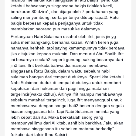
mampu memindahkan singgasana ratu balqis. perlu kita
ketahui bahwasanya singgasana balqis tidaklah kecil,
berukuran 80 dziro’ , dan dijaga oleh 7 pertahanan yang
saling menyambung, serta pintunya ditutup rapat2. Ratu
balqis berpesan kepada penjaganya untuk tidak
membiarkan seorang pun masuk ke dalamnya.
Pertanyaan Nabi Sulaiman disahut oleh ifrit, jenis jin yg
suka membangkang, bernama kuzan. Wihhh keren juga
namanya hehheh, tapi saying kemampunnya tidak berdaya
jika ditujukan kepada mukmin. Dan menurut Abu Shalih ifrit
ini besarnya seolah2 seperti gunung, saking besarnya dari
jin2 lain. Ifrit berkata bahwa dia mampu membawa
singgasana Ratu Balqis, dalam waktu sebelum nabi
sulaiman bangun dari tempat duduknya. Sperti kita ketahui
Nabi Sulaiman duduk di tempat duduknya untuk memberi
keputusan dan hukuman dari pagi hingga matahari
tergelincir(waktu dzhur). Artinya ifrit mampu membawanya
sebelum matahari tergelincir, juga ifrit menyanggupi untuk
membawanya dengan sangat hati2 beserta dengan segala
hiasan singgasana tsb. Tapi Nabi Sulaiman mminta yang
lebih cepat dari itu. Maka berkatalah seorg yang
mempunyai ilmu dari Al kitab, ashif bin barkhiya .”aku akan
membawa singgasana itu sebelum matamu berkedip”.
(dikutip dari tafsir Ibnu Katsir)