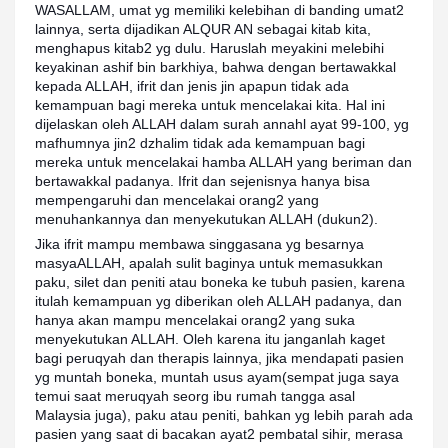
WASALLAM, umat yg memiliki kelebihan di banding umat2
lainnya, serta dijadikan ALQUR AN sebagai kitab kita,
menghapus kitab2 yg dulu. Haruslah meyakini melebihi
keyakinan ashif bin barkhiya, bahwa dengan bertawakkal
kepada ALLAH, ifrit dan jenis jin apapun tidak ada
kemampuan bagi mereka untuk mencelakai kita. Hal ini
dijelaskan oleh ALLAH dalam surah annahl ayat 99-100, yg
mafhumnya jin2 dzhalim tidak ada kemampuan bagi
mereka untuk mencelakai hamba ALLAH yang beriman dan
bertawakkal padanya. Ifrit dan sejenisnya hanya bisa
mempengaruhi dan mencelakai orang2 yang
menuhankannya dan menyekutukan ALLAH (dukun2).
Jika ifrit mampu membawa singgasana yg besarnya
masyaALLAH, apalah sulit baginya untuk memasukkan
paku, silet dan peniti atau boneka ke tubuh pasien, karena
itulah kemampuan yg diberikan oleh ALLAH padanya, dan
hanya akan mampu mencelakai orang2 yang suka
menyekutukan ALLAH. Oleh karena itu janganlah kaget
bagi peruqyah dan therapis lainnya, jika mendapati pasien
yg muntah boneka, muntah usus ayam(sempat juga saya
temui saat meruqyah seorg ibu rumah tangga asal
Malaysia juga), paku atau peniti, bahkan yg lebih parah ada
pasien yang saat di bacakan ayat2 pembatal sihir, merasa