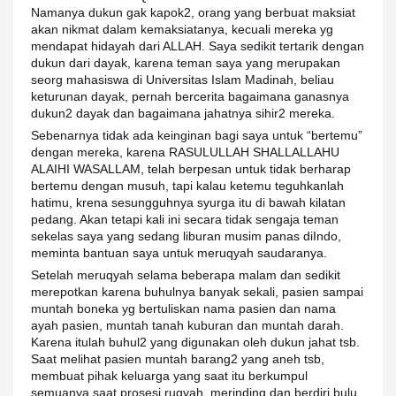
Namanya dukun gak kapok2, orang yang berbuat maksiat
akan nikmat dalam kemaksiatanya, kecuali mereka yg
mendapat hidayah dari ALLAH. Saya sedikit tertarik dengan
dukun dari dayak, karena teman saya yang merupakan
seorg mahasiswa di Universitas Islam Madinah, beliau
keturunan dayak, pernah bercerita bagaimana ganasnya
dukun2 dayak dan bagaimana jahatnya sihir2 mereka.
Sebenarnya tidak ada keinginan bagi saya untuk “bertemu”
dengan mereka, karena RASULULLAH SHALLALLAHU
ALAIHI WASALLAM, telah berpesan untuk tidak berharap
bertemu dengan musuh, tapi kalau ketemu teguhkanlah
hatimu, krena sesungguhnya syurga itu di bawah kilatan
pedang. Akan tetapi kali ini secara tidak sengaja teman
sekelas saya yang sedang liburan musim panas diIndo,
meminta bantuan saya untuk meruqyah saudaranya.
Setelah meruqyah selama beberapa malam dan sedikit
merepotkan karena buhulnya banyak sekali, pasien sampai
muntah boneka yg bertuliskan nama pasien dan nama
ayah pasien, muntah tanah kuburan dan muntah darah.
Karena itulah buhul2 yang digunakan oleh dukun jahat tsb.
Saat melihat pasien muntah barang2 yang aneh tsb,
membuat pihak keluarga yang saat itu berkumpul
semuanya saat prosesi ruqyah, merinding dan berdiri bulu