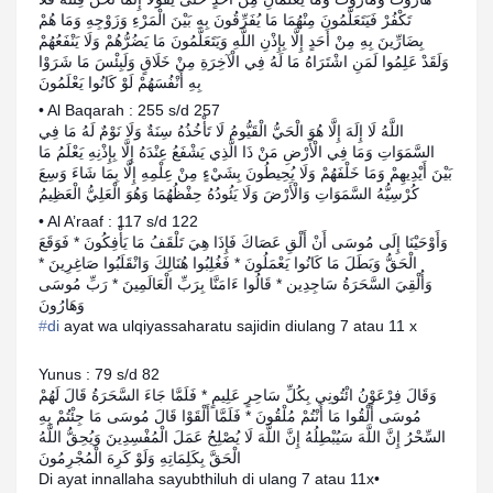
تَكْفُرْ فَيَتَعَلَّمُونَ مِنْهُمَا مَا يُفَرِّقُونَ بِهِ بَيْنَ الْمَرْءِ وَزَوْجِهِ وَمَا هُمْ
بِضَارِّينَ بِهِ مِنْ أَحَدٍ إِلَّا بِإِذْنِ اللَّهِ وَيَتَعَلَّمُونَ مَا يَضُرُّهُمْ وَلَا يَنْفَعُهُمْ
وَلَقَدْ عَلِمُوا لَمَنِ اشْتَرَاهُ مَا لَهُ فِي الْآخِرَةِ مِنْ خَلَاقٍ وَلَبِئْسَ مَا شَرَوْا
بِهِ أَنْفُسَهُمْ لَوْ كَانُوا يَعْلَمُونَ
• Al Baqarah : 255 s/d 257
اللَّهُ لَا إِلَهَ إِلَّا هُوَ الْحَيُّ الْقَيُّومُ لَا تَأْخُذُهُ سِنَةٌ وَلَا نَوْمٌ لَهُ مَا فِي
السَّمَوَاتِ وَمَا فِي الْأَرْضِ مَنْ ذَا الَّذِي يَشْفَعُ عِنْدَهُ إِلَّا بِإِذْنِهِ يَعْلَمُ مَا
بَيْنَ أَيْدِيهِمْ وَمَا خَلْفَهُمْ وَلَا يُحِيطُونَ بِشَيْءٍ مِنْ عِلْمِهِ إِلَّا بِمَا شَاءَ وَسِعَ
كُرْسِيُّهُ السَّمَوَاتِ وَالْأَرْضَ وَلَا يَئُودُهُ حِفْظُهُمَا وَهُوَ الْعَلِيُّ الْعَظِيمُ
• Al A’raaf : 117 s/d 122
وَأَوْحَيْنَا إِلَى مُوسَى أَنْ أَلْقِ عَصَاكَ فَإِذَا هِيَ تَلْقَفُ مَا يَأْفِكُونَ * فَوَقَعَ
الْحَقُّ وَبَطَلَ مَا كَانُوا يَعْمَلُونَ * فَغُلِبُوا هُنَالِكَ وَانْقَلَبُوا صَاغِرِينَ *
وَأُلْقِيَ السَّحَرَةُ سَاجِدِين * قَالُوا ءَامَنَّا بِرَبِّ الْعَالَمِينَ * رَبِّ مُوسَى
وَهَارُونَ
‪#‎
ayat wa ulqiyassaharatu sajidin diulang 7 atau 11 x
Yunus : 79 s/d 82
وَقَالَ فِرْعَوْنُ ائْتُونِي بِكُلِّ سَاحِرٍ عَلِيمٍ * فَلَمَّا جَاءَ السَّحَرَةُ قَالَ لَهُمْ
مُوسَى أَلْقُوا مَا أَنْتُمْ مُلْقُونَ * فَلَمَّا أَلْقَوْا قَالَ مُوسَى مَا جِئْتُمْ بِهِ
السِّحْرُ إِنَّ اللَّهَ سَيُبْطِلُهُ إِنَّ اللَّهَ لَا يُصْلِحُ عَمَلَ الْمُفْسِدِينَ وَيُحِقُّ اللَّهُ
الْحَقَّ بِكَلِمَاتِهِ وَلَوْ كَرِهَ الْمُجْرِمُونَ
Di ayat innallaha sayubthiluh di ulang 7 atau 11x•