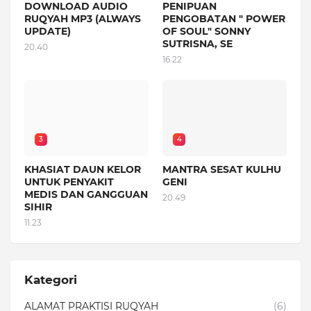
DOWNLOAD AUDIO
PENIPUAN
RUQYAH MP3 (ALWAYS
PENGOBATAN " POWER
UPDATE)
OF SOUL" SONNY
SUTRISNA, SE
20.40
16.22
3
4
KHASIAT DAUN KELOR
MANTRA SESAT KULHU
UNTUK PENYAKIT
GENI
MEDIS DAN GANGGUAN
20.49
SIHIR
11.23
Kategori
ALAMAT PRAKTISI RUQYAH
(6)