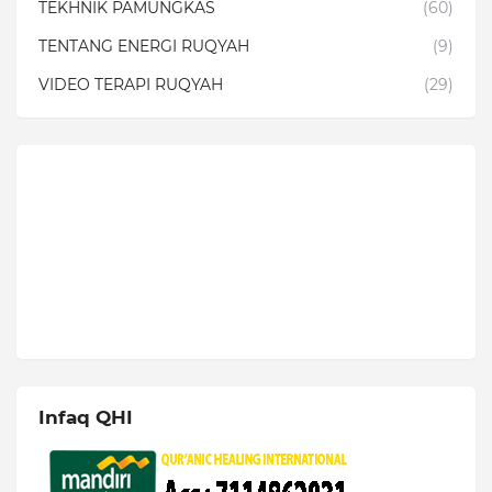
TEKHNIK PAMUNGKAS
(60)
TENTANG ENERGI RUQYAH
(9)
VIDEO TERAPI RUQYAH
(29)
Infaq QHI