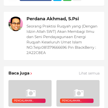
Perdana Akhmad, S.Psi
Seorang Praktisi Ruqyah yang (Dengan
Idzin Allah SWT) Akan Membagi Ilmu
dan Seni Pendayagunaan Energi
Ruqyah Keseluruh Umat Islam
NO.Telp:081379666696 Pin BlackBerry :
2A22C8EA
Baca juga
Lihat semua
PENGALAMAN
PENGALAMAN
QURANIC HEALER
QURANIC HEALER