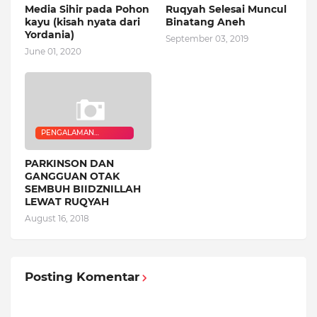
Media Sihir pada Pohon
Ruqyah Selesai Muncul
kayu (kisah nyata dari
Binatang Aneh
Yordania)
September 03, 2019
June 01, 2020
PENGALAMAN
QURANIC HEALER
PARKINSON DAN
GANGGUAN OTAK
SEMBUH BIIDZNILLAH
LEWAT RUQYAH
August 16, 2018
Posting Komentar