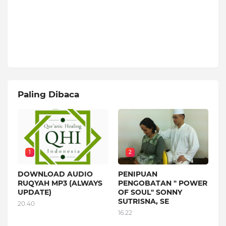
Paling Dibaca
1
2
DOWNLOAD AUDIO
PENIPUAN
RUQYAH MP3 (ALWAYS
PENGOBATAN " POWER
UPDATE)
OF SOUL" SONNY
SUTRISNA, SE
20.40
16.22