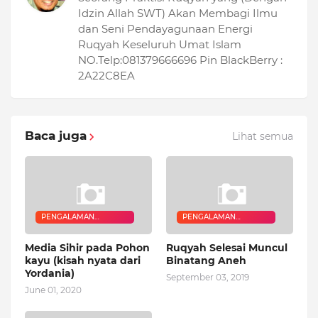
Idzin Allah SWT) Akan Membagi Ilmu
dan Seni Pendayagunaan Energi
Ruqyah Keseluruh Umat Islam
NO.Telp:081379666696 Pin BlackBerry :
2A22C8EA
Baca juga
Lihat semua
PENGALAMAN
PENGALAMAN
QURANIC HEALER
QURANIC HEALER
Media Sihir pada Pohon
Ruqyah Selesai Muncul
kayu (kisah nyata dari
Binatang Aneh
Yordania)
September 03, 2019
June 01, 2020