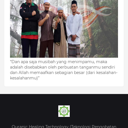
“Dan apa saja musibah yang menimpamu, maka
adalah disebabkan oleh perbuatan tanganmu sendiri
dan Allah memaafkan sebagian besar (dari kesalahan-
kesalahanmu)”
Quranic Healing Technology (Teknologi Pengobatan