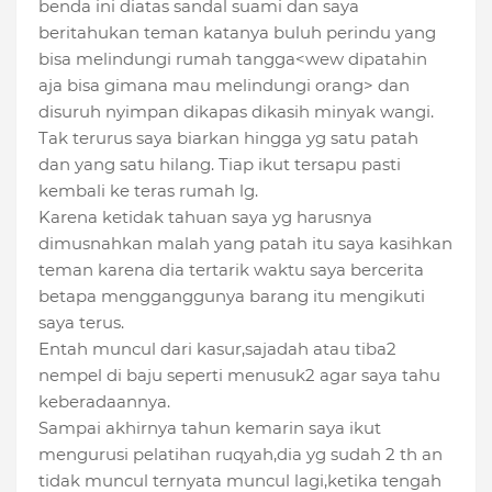
benda ini diatas sandal suami dan saya
beritahukan teman katanya buluh perindu yang
bisa melindungi rumah tangga<wew dipatahin
aja bisa gimana mau melindungi orang> dan
disuruh nyimpan dikapas dikasih minyak wangi.
Tak terurus saya biarkan hingga yg satu patah
dan yang satu hilang. Tiap ikut tersapu pasti
kembali ke teras rumah lg.
Karena ketidak tahuan saya yg harusnya
dimusnahkan malah yang p
atah itu saya kasihkan
teman karena dia tertarik waktu saya bercerita
betapa mengganggunya barang itu mengikuti
saya terus.
Entah muncul dari kasur,sajadah atau tiba2
nempel di baju seperti menusuk2 agar saya tahu
keberadaannya.
Sampai akhirnya tahun kemarin saya ikut
mengurusi pelatihan ruqyah,dia yg sudah 2 th an
tidak muncul ternyata muncul lagi,ketika tengah