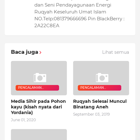
dan Seni Pendayagunaan Energi
Ruqyah Keseluruh Umat Islam
NO.Telp:081379666696 Pin BlackBerry :
2A22C8EA
Baca juga
Lihat semua
PENGALAMAN
PENGALAMAN
QURANIC HEALER
QURANIC HEALER
Media Sihir pada Pohon
Ruqyah Selesai Muncul
kayu (kisah nyata dari
Binatang Aneh
Yordania)
September 03, 2019
June 01, 2020