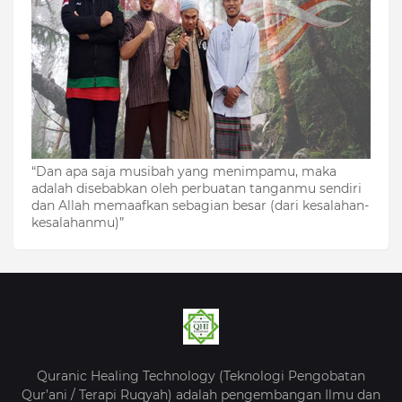
“Dan apa saja musibah yang menimpamu, maka
adalah disebabkan oleh perbuatan tanganmu sendiri
dan Allah memaafkan sebagian besar (dari kesalahan-
kesalahanmu)”
Quranic Healing Technology (Teknologi Pengobatan
Qur’ani / Terapi Ruqyah) adalah pengembangan Ilmu dan