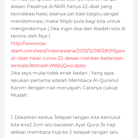
alasan Pasalnya di NkRI hanya 22 obat yang
terindikasi halal, sisanya zat babi begitu sangat
mendominasi, maka Wajib pula bagi kita untuk
mengindarinya ( Jika ingin doa dan Ibadah kita di
terima oleh Nya )
http://www.voa-
islam.com/read/indonesiana/2013/12/08/28011/gaw
at-obat-halal-cuma-22-desak-menkes-beberkan-
berbabi/#sthash.VN6bjQwz.dpbs
Jika saya mulai tidak enak badan , Yang saya
lakukan pertama adalah Membaca Al-Quranul
Kariim dengan niat meruqyah. Caranya cukup
Mudah :
1. Dekatkan kedua Telapak tangan kita kemulut
kita kira2 2cm lalu bacakan Ayat Qursi 3x tiap
selesai membaca tiup ke 2 telapak tangan lalu