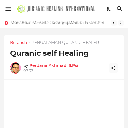
Mudahnya Memelet Seorang Wanita Lewat Foto di Facebook
Beranda
PENGALAMAN QURANIC HEALER
Quranic self Healing
by
Perdana Akhmad, S.Psi
07.37