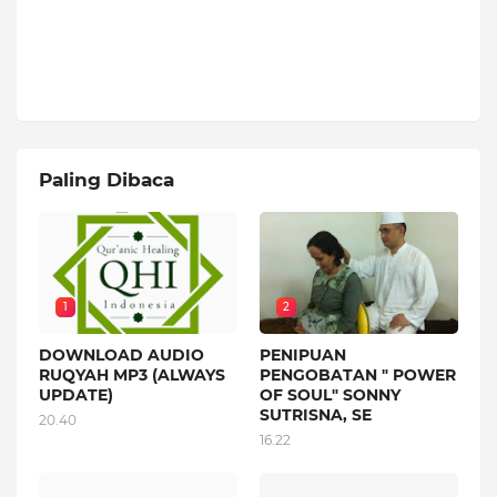
Paling Dibaca
1
2
DOWNLOAD AUDIO
PENIPUAN
RUQYAH MP3 (ALWAYS
PENGOBATAN " POWER
UPDATE)
OF SOUL" SONNY
SUTRISNA, SE
20.40
16.22