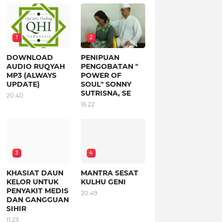
1
2
DOWNLOAD
PENIPUAN
AUDIO RUQYAH
PENGOBATAN "
MP3 (ALWAYS
POWER OF
UPDATE)
SOUL" SONNY
SUTRISNA, SE
20.40
16.22
3
4
KHASIAT DAUN
MANTRA SESAT
KELOR UNTUK
KULHU GENI
PENYAKIT MEDIS
20.49
DAN GANGGUAN
SIHIR
11.23