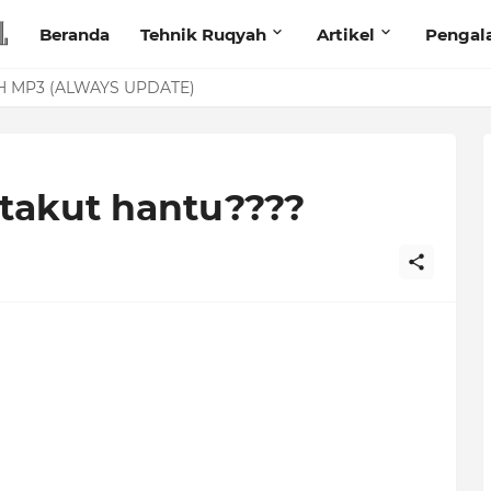
Beranda
Tehnik Ruqyah
Artikel
Pengal
anita Lewat Foto di Facebook
 MP3 (ALWAYS UPDATE)
takut hantu????