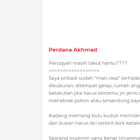
Perdana Akhmad
Peruqyah masih takut hantu????
==================
Saya pribadi sudah "mati rasa" terhada
dikuburan, ditempat gelap, rumah angk
ketakutan jika harus bertemu jin jenis
menabrak pohon atau tersandung kayu
Kadang memang
bulu kuduk merinding
dan bukan harus lari terbirit birit ketak
Seorang mukmin yang benar (imannya)