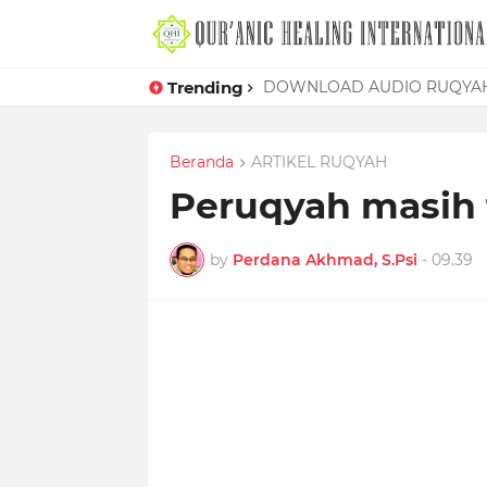
Trending
Mudahnya Memelet Seorang W
DOWNLOAD AUDIO RUQYAH
Beranda
ARTIKEL RUQYAH
Peruqyah masih 
by
Perdana Akhmad, S.Psi
-
09.39