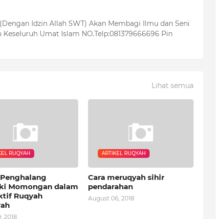
 (Dengan Idzin Allah SWT) Akan Membagi Ilmu dan Seni
 Keseluruh Umat Islam NO.Telp:081379666696 Pin
Lihat semua
KEL RUQYAH
ARTIKEL RUQYAH
 Penghalang
Cara meruqyah sihir
ki Momongan dalam
pendarahan
ktif Ruqyah
August 06, 2018
yah
, 2018