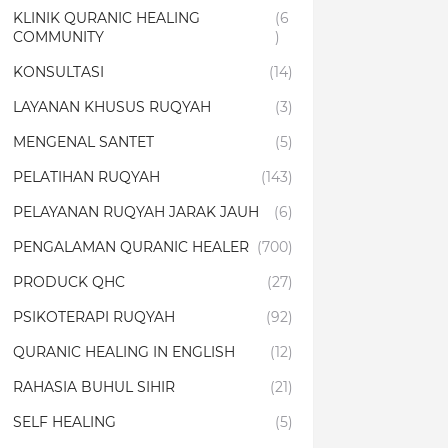
KLINIK QURANIC HEALING
(6
COMMUNITY
)
KONSULTASI
(14)
LAYANAN KHUSUS RUQYAH
(3)
MENGENAL SANTET
(5)
PELATIHAN RUQYAH
(143)
PELAYANAN RUQYAH JARAK JAUH
(6)
PENGALAMAN QURANIC HEALER
(700)
PRODUCK QHC
(27)
PSIKOTERAPI RUQYAH
(92)
QURANIC HEALING IN ENGLISH
(12)
RAHASIA BUHUL SIHIR
(21)
SELF HEALING
(5)