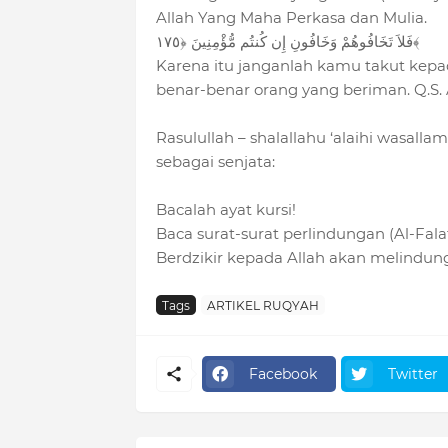
Allah Yang Maha Perkasa dan Mulia.
ﻓَﻼَ ﺗَﺨَﺎﻓُﻮﻫُﻢْ ﻭَﺧَﺎﻓُﻮﻥِ ﺇِﻥ ﻛُﻨﺘُﻢ ﻣُّﺆْﻣِﻨِﻴﻦَ ﴿١٧٥﴾
Karena itu janganlah kamu takut kepa
benar-benar orang yang beriman. Q.S. A
Rasulullah – shalallahu ‘alaihi wasal
sebagai senjata:
Bacalah ayat kursi!
Baca surat-surat perlindungan (Al-Fala
Berdzikir kepada Allah akan melindun
Tags
ARTIKEL RUQYAH
Facebook
Twitter