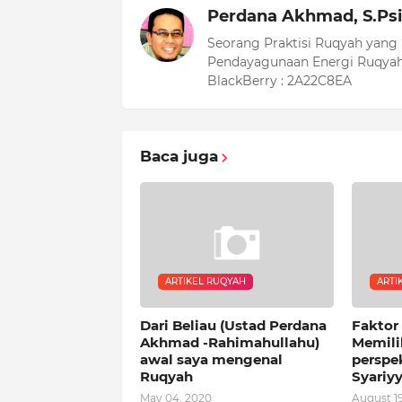
Perdana Akhmad, S.Psi
Seorang Praktisi Ruqyah yang
Pendayagunaan Energi Ruqyah
BlackBerry : 2A22C8EA
Baca juga
ARTIKEL RUQYAH
ARTI
Dari Beliau (Ustad Perdana
Faktor
Akhmad -Rahimahullahu)
Memili
awal saya mengenal
perspe
Ruqyah
Syariy
May 04, 2020
August 19