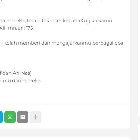
da mereka, tetapi takutlah kepadaKu, jika kamu
li Imraan: 175.
lam – telah memberi dan mengajarkanmu berbagai doa
f dan An-Nas)!
gimu dari mereka.