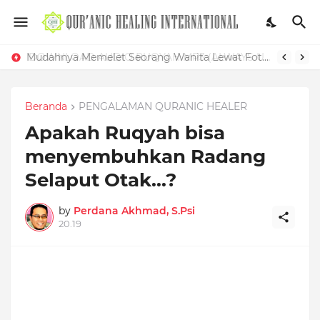
Mudahnya Memelet Seorang Wanita Lewat Foto di Facebook
Beranda
PENGALAMAN QURANIC HEALER
Apakah Ruqyah bisa
menyembuhkan Radang
Selaput Otak...?
by
Perdana Akhmad, S.Psi
20.19