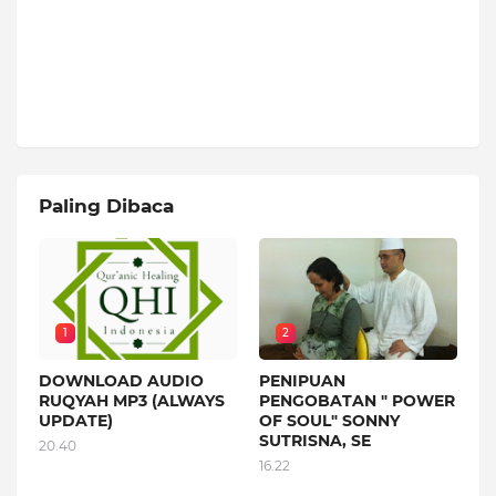
Paling Dibaca
1
2
DOWNLOAD AUDIO
PENIPUAN
RUQYAH MP3 (ALWAYS
PENGOBATAN " POWER
UPDATE)
OF SOUL" SONNY
SUTRISNA, SE
20.40
16.22