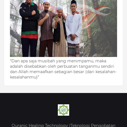
“Dan apa saja musibah yang menimpamu, maka
adalah disebabkan oleh perbuatan tanganmu sendiri
dan Allah memaafkan sebagian besar (dari kesalahan-
kesalahanmu)”
Quranic Healing Technology (Teknologi Pengobatan