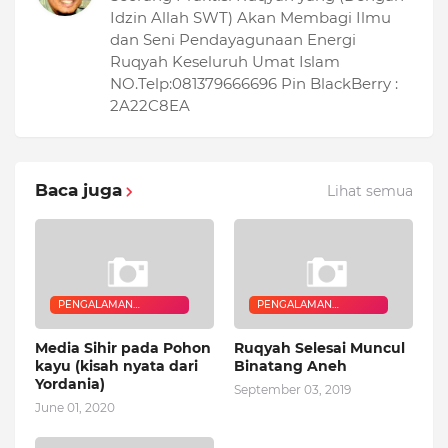
Idzin Allah SWT) Akan Membagi Ilmu
dan Seni Pendayagunaan Energi
Ruqyah Keseluruh Umat Islam
NO.Telp:081379666696 Pin BlackBerry :
2A22C8EA
Baca juga
Lihat semua
PENGALAMAN
PENGALAMAN
QURANIC HEALER
QURANIC HEALER
Media Sihir pada Pohon
Ruqyah Selesai Muncul
kayu (kisah nyata dari
Binatang Aneh
Yordania)
September 03, 2019
June 01, 2020