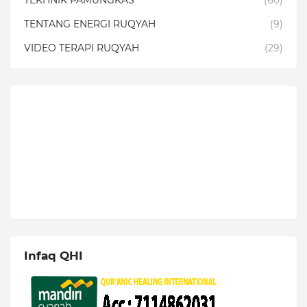
TEKHNIK PAMUNGKAS
(60)
TENTANG ENERGI RUQYAH
(9)
VIDEO TERAPI RUQYAH
(29)
Infaq QHI