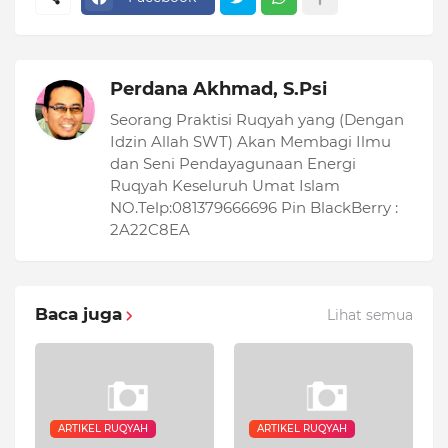
Perdana Akhmad, S.Psi
Seorang Praktisi Ruqyah yang (Dengan
Idzin Allah SWT) Akan Membagi Ilmu
dan Seni Pendayagunaan Energi
Ruqyah Keseluruh Umat Islam
NO.Telp:081379666696 Pin BlackBerry :
2A22C8EA
Baca juga
Lihat semua
ARTIKEL RUQYAH
ARTIKEL RUQYAH