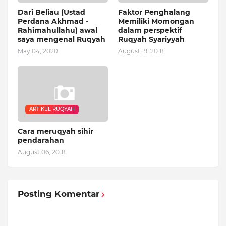
Dari Beliau (Ustad
Faktor Penghalang
Perdana Akhmad -
Memiliki Momongan
Rahimahullahu) awal
dalam perspektif
saya mengenal Ruqyah
Ruqyah Syariyyah
May 04, 2020
August 19, 2018
ARTIKEL RUQYAH
Cara meruqyah sihir
pendarahan
August 06, 2018
Posting Komentar