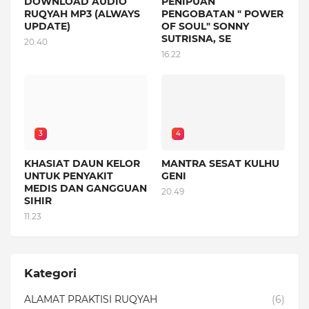
DOWNLOAD AUDIO
PENIPUAN
RUQYAH MP3 (ALWAYS
PENGOBATAN " POWER
UPDATE)
OF SOUL" SONNY
SUTRISNA, SE
20.40
16.22
3
4
KHASIAT DAUN KELOR
MANTRA SESAT KULHU
UNTUK PENYAKIT
GENI
MEDIS DAN GANGGUAN
20.49
SIHIR
11.23
Kategori
ALAMAT PRAKTISI RUQYAH
(6)