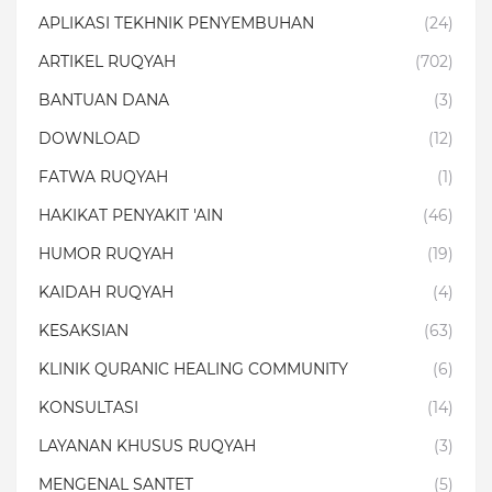
APLIKASI TEKHNIK PENYEMBUHAN
(24)
ARTIKEL RUQYAH
(702)
BANTUAN DANA
(3)
DOWNLOAD
(12)
FATWA RUQYAH
(1)
HAKIKAT PENYAKIT 'AIN
(46)
HUMOR RUQYAH
(19)
KAIDAH RUQYAH
(4)
KESAKSIAN
(63)
KLINIK QURANIC HEALING COMMUNITY
(6)
KONSULTASI
(14)
LAYANAN KHUSUS RUQYAH
(3)
MENGENAL SANTET
(5)