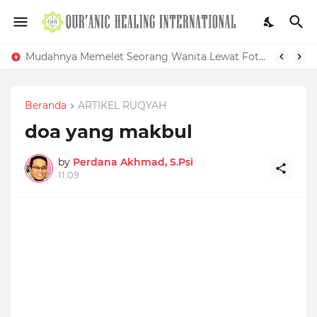
Mudahnya Memelet Seorang Wanita Lewat Foto di Facebook
KHASIAT DAUN KELOR UNTUK PENYAKIT MEDIS DAN GANGGUAN SIHIR
Beranda
ARTIKEL RUQYAH
doa yang makbul
by
Perdana Akhmad, S.Psi
11.09