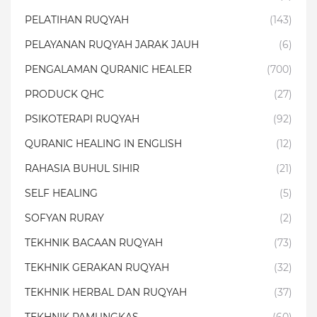
PELATIHAN RUQYAH
(143)
PELAYANAN RUQYAH JARAK JAUH
(6)
PENGALAMAN QURANIC HEALER
(700)
PRODUCK QHC
(27)
PSIKOTERAPI RUQYAH
(92)
QURANIC HEALING IN ENGLISH
(12)
RAHASIA BUHUL SIHIR
(21)
SELF HEALING
(5)
SOFYAN RURAY
(2)
TEKHNIK BACAAN RUQYAH
(73)
TEKHNIK GERAKAN RUQYAH
(32)
TEKHNIK HERBAL DAN RUQYAH
(37)