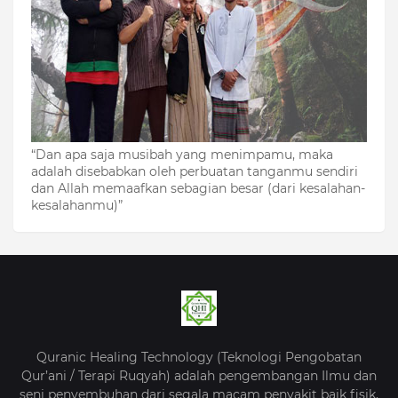
“Dan apa saja musibah yang menimpamu, maka
adalah disebabkan oleh perbuatan tanganmu sendiri
dan Allah memaafkan sebagian besar (dari kesalahan-
kesalahanmu)”
Quranic Healing Technology (Teknologi Pengobatan
Qur’ani / Terapi Ruqyah) adalah pengembangan Ilmu dan
seni penyembuhan dari segala macam penyakit baik fisik,