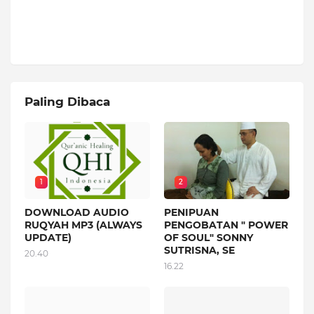
Paling Dibaca
1
2
DOWNLOAD AUDIO
PENIPUAN
RUQYAH MP3 (ALWAYS
PENGOBATAN " POWER
UPDATE)
OF SOUL" SONNY
SUTRISNA, SE
20.40
16.22