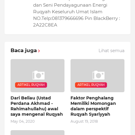
dan Seni Pendayagunaan Energi
Ruqyah Keseluruh Umat Islam
NO.Telp:081379666696 Pin BlackBerry :
2A22C8EA
Baca juga
Lihat semua
ARTIKEL RUQYAH
ARTIKEL RUQYAH
Dari Beliau (Ustad
Faktor Penghalang
Perdana Akhmad -
Memiliki Momongan
Rahimahullahu) awal
dalam perspektif
saya mengenal Ruqyah
Ruqyah Syariyyah
May 04, 2020
August 19, 2018