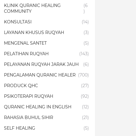
KLINIK QURANIC HEALING
(6
COMMUNITY
)
KONSULTASI
(14)
LAYANAN KHUSUS RUQYAH
(3)
MENGENAL SANTET
(5)
PELATIHAN RUQYAH
(143)
PELAYANAN RUQYAH JARAK JAUH
(6)
PENGALAMAN QURANIC HEALER
(700)
PRODUCK QHC
(27)
PSIKOTERAPI RUQYAH
(92)
QURANIC HEALING IN ENGLISH
(12)
RAHASIA BUHUL SIHIR
(21)
SELF HEALING
(5)