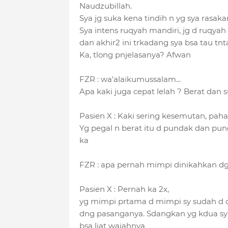
Naudzubillah.
Sya jg suka kena tindih n yg sya rasaka
Sya intens ruqyah mandiri, jg d ruqyah 
dan akhir2 ini trkadang sya bsa tau tn
Ka, tlong pnjelasanya? Afwan
FZR : wa'alaikumussalam...
Apa kaki juga cepat lelah ? Berat dan
Pasien X : Kaki sering kesemutan, paha
Yg pegal n berat itu d pundak dan pu
ka
FZR : apa pernah mimpi dinikahkan dg
Pasien X : Pernah ka 2x,
yg mimpi prtama d mimpi sy sudah d 
dng pasanganya. Sdangkan yg kdua sy d 
bsa liat wajahnya