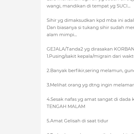
wangi, mandikan di tempat yg SUCI...
Sihir yg dimaksudkan kpd mba ini adal
Dan biasanya si tukang sihir sudah me
alam mimpi...
GEJALA/Tanda2 yg dirasakan KORBAN 
1.Pusing/sakit kepala/migrain dari wa
2.Banyak berfikir,sering melamun, gun
3.Melihat orang yg dtng ingin melam
4.Sesak nafas yg amat sangat di dad
TENGAH MALAM
5.Amat Gelisah di saat tidur