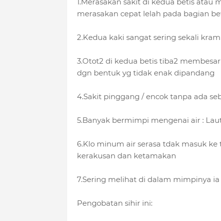
1.Merasakan sakit di kedua betis atau 
merasakan cepat lelah pada bagian beti
2.Kedua kaki sangat sering sekali kr
3.Otot2 di kedua betis tiba2 membesar
dgn bentuk yg tidak enak dipandang
4.Sakit pinggang / encok tanpa ada se
5.Banyak bermimpi mengenai air : Laut, s
6.Klo minum air serasa tdak masuk k
kerakusan dan ketamakan
7.Sering melihat di dalam mimpinya ia 
Pengobatan sihir ini: