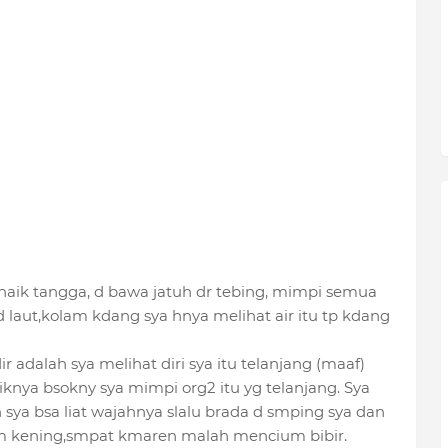
 naik tangga, d bawa jatuh dr tebing, mimpi semua
a d laut,kolam kdang sya hnya melihat air itu tp kdang
r adalah sya melihat diri sya itu telanjang (maaf)
aliknya bsokny
sya mimpi org2 itu yg telanjang. Sya
sya bsa liat wajahnya slalu brada d smping sya dan
um kening,smpat kmaren malah mencium bibir.