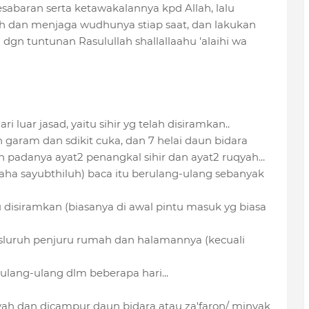
abaran serta ketawakalannya kpd Allah, lalu
h dan menjaga wudhunya stiap saat, dan lakukan
 dgn tuntunan Rasulullah shallallaahu 'alaihi wa
 luar jasad, yaitu sihir yg telah disiramkan..
garam dan sdikit cuka, dan 7 helai daun bidara
n padanya ayat2 penangkal sihir dan ayat2 ruqyah...
aaha sayubthiluh) baca itu berulang-ulang sebanyak
 disiramkan (biasanya di awal pintu masuk yg biasa
sluruh penjuru rumah dan halamannya (kecuali
ulang-ulang dlm beberapa hari...
yah dan dicampur daun bidara atau za'faron/ minyak