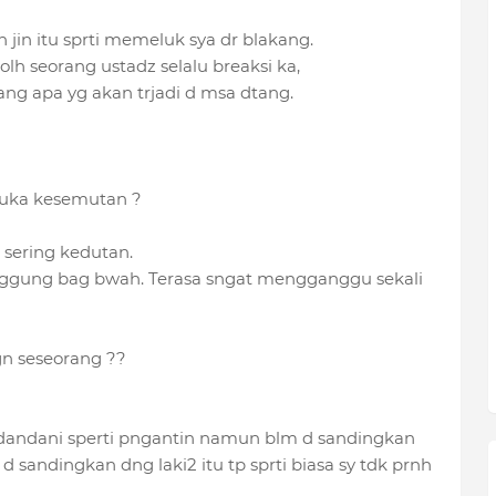
n jin itu sprti memeluk sya dr blakang.
olh seorang ustadz selalu breaksi ka,
tang apa yg akan trjadi d msa dtang.
 suka kesemutan ?
 sering kedutan.
nggung bag bwah. Terasa sngat mengganggu sekali
n seseorang ??
dandani sperti pngantin namun blm d sandingkan
sandingkan dng laki2 itu tp sprti biasa sy tdk prnh