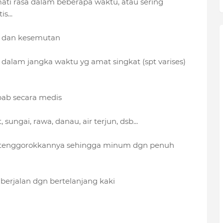
mati rasa dalam beberapa waktu, atau sering
s...
am dan kesemutan
 dalam jangka waktu yg amat singkat (spt varises)
bab secara medis
ungai, rawa, danau, air terjun, dsb...
e tenggorokkannya sehingga minum dgn penuh
berjalan dgn bertelanjang kaki