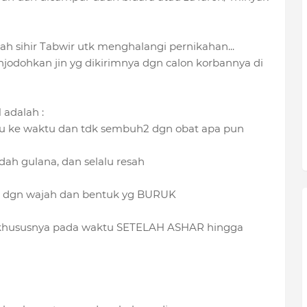
ah sihir Tabwir utk menghalangi pernikahan...
njodohkan jin yg dikirimnya dgn calon korbannya di
adalah :
ktu ke waktu dan tdk sembuh2 dgn obat apa pun
dah gulana, dan selalu resah
ar dgn wajah dan bentuk yg BURUK
a khususnya pada waktu SETELAH ASHAR hingga