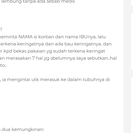
di lambung tanpa ada sebab medis
?
meminta NAMA si korban dan nama IBUnya, lalu
terkena keringatnya dan ada bau keringatnya, dan
 kpd bekas pakaian yg sudah terkena keringat
ban merasakan 7 hal yg sbelumnya saya sebutkan..hal
o..
an, ia mengintai utk merasuk ke dalam tubuhnya di
an dua kemungkinan: