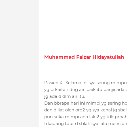
Muhammad Faizar Hidayatullah
Pasien X : Selama ini sya sering mimpi
yg brkaitan dng air, baik itu banjir,ad
jg ada d dlm air itu.
Dan bbrapa hari ini mimpi yg sering hdi
dan d liat oleh org2 yg sya kenal jg sb
pun suka mimpi ada laki2 yg tdk prnah 
trkadang tdur d sblah sya lalu menci