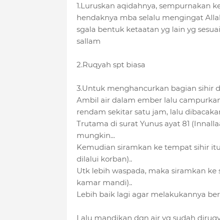
1.Luruskan aqidahnya, sempurnakan kes
hendaknya mba selalu mengingat Alla
sgala bentuk ketaatan yg lain yg sesuai
sallam
2.Ruqyah spt biasa
3.Untuk menghancurkan bagian sihir dari
Ambil air dalam ember lalu campurkan 
rendam sekitar satu jam, lalu dibacaka
Trutama di surat Yunus ayat 81 (Innall
mungkin...
Kemudian siramkan ke tempat sihir itu
dilalui korban)..
Utk lebih waspada, maka siramkan ke 
kamar mandi)..
Lebih baik lagi agar melakukannya ber
Lalu mandikan dgn air yg sudah diruq