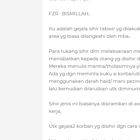
FZR : BISMILLAH..
Itu adalah gejala sihir tabwir yg dila
area yg biasa dilangkahi oleh mba..
Para tukang sihir dlm melaksanaan me
menisbatkan kepada orang yg disihir dgn 
Mereka menulis mantra/tholasimnya pada
Ada yg dgn meminta kuku si korban,dit
menggunakan darah haid/ mani pezina/
lalu kemudian dilarutkan utk diminumk
Sihir jenis ini biasanya disiramkan di
kerja,
Utk gejala2 korban yg disihir dgn cara i