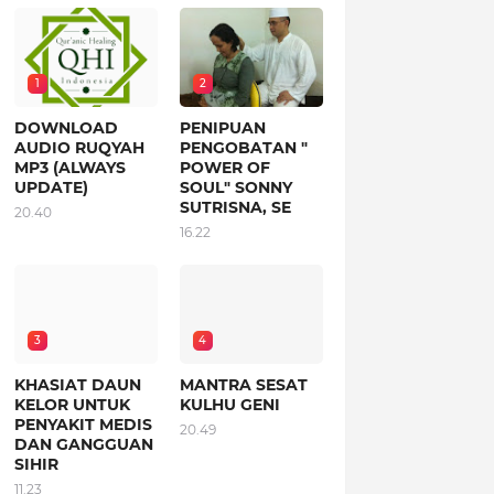
1
2
DOWNLOAD
PENIPUAN
AUDIO RUQYAH
PENGOBATAN "
MP3 (ALWAYS
POWER OF
UPDATE)
SOUL" SONNY
SUTRISNA, SE
20.40
16.22
3
4
KHASIAT DAUN
MANTRA SESAT
KELOR UNTUK
KULHU GENI
PENYAKIT MEDIS
20.49
DAN GANGGUAN
SIHIR
11.23