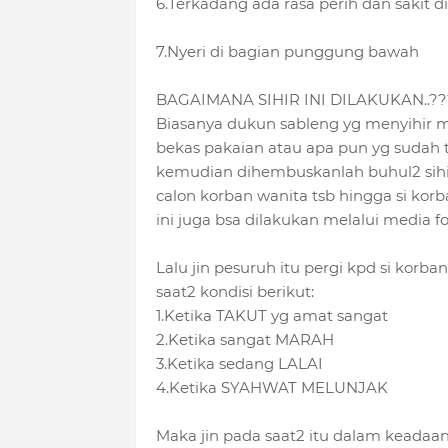
6.Terkadang ada rasa perih dan sakit 
7.Nyeri di bagian punggung bawah
BAGAIMANA SIHIR INI DILAKUKAN..??
Biasanya dukun sableng yg menyihir 
bekas pakaian atau apa pun yg sudah 
kemudian dihembuskanlah buhul2 sihir
calon korban wanita tsb hingga si kor
ini juga bsa dilakukan melalui media fot
Lalu jin pesuruh itu pergi kpd si korb
saat2 kondisi berikut:
1.Ketika TAKUT yg amat sangat
2.Ketika sangat MARAH
3.Ketika sedang LALAI
4.Ketika SYAHWAT MELUNJAK
Maka jin pada saat2 itu dalam keada