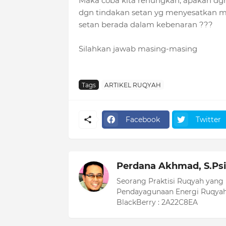
Maka coba kita renungkan, apakah dgn 
dgn tindakan setan yg menyesatkan m
setan berada dalam kebenaran ???
Silahkan jawab masing-masing
Tags
ARTIKEL RUQYAH
Facebook
Twitter
Perdana Akhmad, S.Psi
Seorang Praktisi Ruqyah yang
Pendayagunaan Energi Ruqyah
BlackBerry : 2A22C8EA