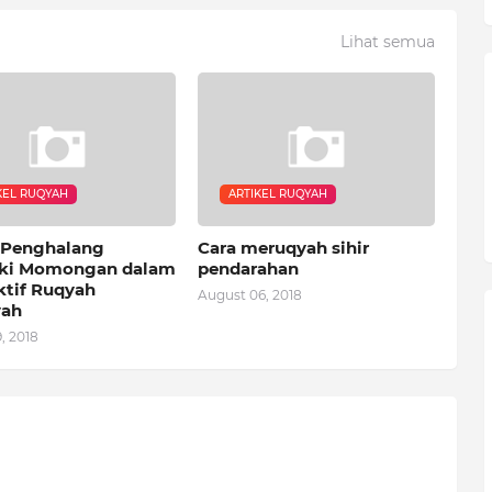
Lihat semua
KEL RUQYAH
ARTIKEL RUQYAH
 Penghalang
Cara meruqyah sihir
ki Momongan dalam
pendarahan
ktif Ruqyah
August 06, 2018
yah
, 2018