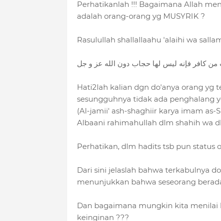
Perhatikanlah !!! Bagaimana Allah me
adalah orang-orang yg MUSYRIK ?
Rasulullah shallallaahu 'alaihi wa salla
 من كافر فإنه ليس لها حجاب دون الله عز و جل
Hati2lah kalian dgn do'anya orang yg 
sesungguhnya tidak ada penghalang yg 
(Al-jamii' ash-shaghiir karya imam as-S
Albaani rahimahullah dlm shahih wa dha'
Perhatikan, dlm hadits tsb pun status 
Dari sini jelaslah bahwa terkabulnya d
menunjukkan bahwa seseorang berada d
Dan bagaimana mungkin kita menilai 
keinginan ???