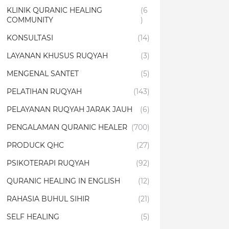
KLINIK QURANIC HEALING
(6
COMMUNITY
)
KONSULTASI
(14)
LAYANAN KHUSUS RUQYAH
(3)
MENGENAL SANTET
(5)
PELATIHAN RUQYAH
(143)
PELAYANAN RUQYAH JARAK JAUH
(6)
PENGALAMAN QURANIC HEALER
(700)
PRODUCK QHC
(27)
PSIKOTERAPI RUQYAH
(92)
QURANIC HEALING IN ENGLISH
(12)
RAHASIA BUHUL SIHIR
(21)
SELF HEALING
(5)