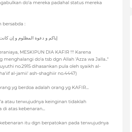
ngabulkan do'a mereka padahal status mereka
m bersabda :
إياكم و دعوة المظلوم و إن كانت
teraniaya, MESKIPUN DIA KAFIR !!! Karena
menghalangi do'a tsb dgn Allah 'Azza wa Jalla.."
uyuthi no.2915 dihasankan pula oleh syaikh al-
iif al-jamii' ash-shaghiir no.4447)
orang yg berdoa adalah orang yg KAFIR...
o'a atau terwujudnya keinginan tidaklah
i atas kebenaran...
kebenaran itu dgn berpatokan pada terwujudnya