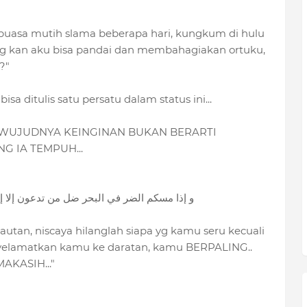
puasa mutih slama beberapa hari, kungkum di hulu
ang kan aku bisa pandai dan membahagiakan ortuku,
?"
a ditulis satu persatu dalam status ini...
TERWUJUDNYA KEINGINAN BUKAN BERARTI
 IA TEMPUH...
و إذا مسكم الضر في البحر ضل من تدعون إلا إيا
autan, niscaya hilanglah siapa yg kamu seru kecuali
menyelamatkan kamu ke daratan, kamu BERPALING..
AKASIH..."