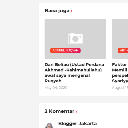
Baca juga
ARTIKEL RUQYAH
ARTI
Dari Beliau (Ustad Perdana
Faktor
Akhmad -Rahimahullahu)
Memili
awal saya mengenal
perspe
Ruqyah
Syariy
May 04, 2020
August 19
2 Komentar
Blogger Jakarta