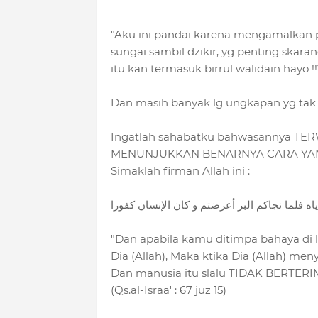
"Aku ini pandai karena mengamalkan 
sungai sambil dzikir, yg penting skar
itu kan termasuk birrul walidain hayo !!
Dan masih banyak lg ungkapan yg tak bis
Ingatlah sahabatku bahwasannya 
MENUNJUKKAN BENARNYA CARA YANG
Simaklah firman Allah ini :
ه فلما نجاكم البر أعرضتم و كان الإنسان كفورا
"Dan apabila kamu ditimpa bahaya di l
Dia (Allah), Maka ktika Dia (Allah) 
Dan manusia itu slalu TIDAK BERTERIM
(Qs.al-Israa' : 67 juz 15)