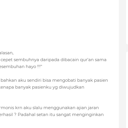
h
alasan,
ih cepet sembuhnya daripada dibacain qur'an sama
kesembuhan hayo !!!"
an bahkan aku sendiri bisa mengobati banyak pasien
h kenapa banyak pasienku yg diwujudkan
rmonis krn aku slalu menggunakan ajian jaran
 berhasil ? Padahal setan itu sangat menginginkan