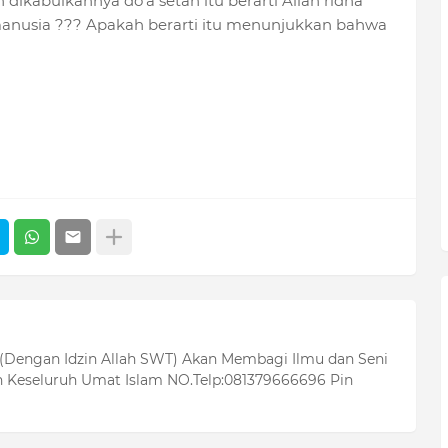
dikabulkannya do'a setan itu berarti Allah ridha
anusia ??? Apakah berarti itu menunjukkan bahwa
 (Dengan Idzin Allah SWT) Akan Membagi Ilmu dan Seni
 Keseluruh Umat Islam NO.Telp:081379666696 Pin