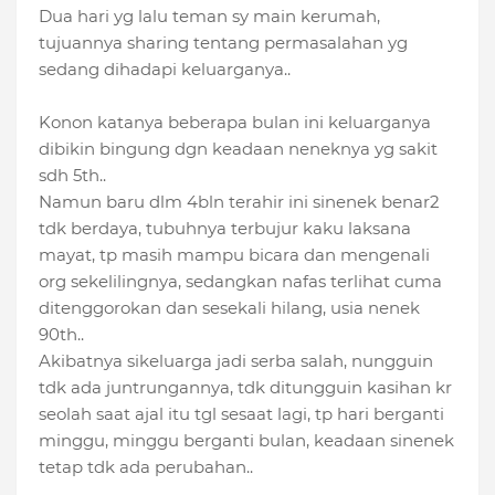
Dua hari yg lalu teman sy main kerumah,
tujuannya sharing tentang permasalahan yg
sedang dihadapi keluarganya..
Konon katanya beberapa bulan ini keluarganya
dibikin bingung dgn keadaan neneknya yg sakit
sdh 5th..
Namun baru dlm 4bln terahir ini sinenek benar2
tdk berdaya, tubuhnya terbujur kaku laksana
mayat, tp masih mampu bicara dan mengena
li
org sekelilingnya, sedangkan nafas terlihat cuma
ditenggorokan dan sesekali hilang, usia nenek
90th..
Akibatnya sikeluarga jadi serba salah, nungguin
tdk ada juntrungannya, tdk ditungguin kasihan kr
seolah saat ajal itu tgl sesaat lagi, tp hari berganti
minggu, minggu berganti bulan, keadaan sinenek
tetap tdk ada perubahan..