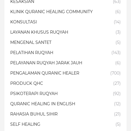
KESAKSIAN
(63)
KLINIK QURANIC HEALING COMMUNITY
(6)
KONSULTASI
(14)
LAYANAN KHUSUS RUQYAH
(3)
MENGENAL SANTET
(5)
PELATIHAN RUQYAH
(143)
PELAYANAN RUQYAH JARAK JAUH
(6)
PENGALAMAN QURANIC HEALER
(700)
PRODUCK QHC
(27)
PSIKOTERAPI RUQYAH
(92)
QURANIC HEALING IN ENGLISH
(12)
RAHASIA BUHUL SIHIR
(21)
SELF HEALING
(5)