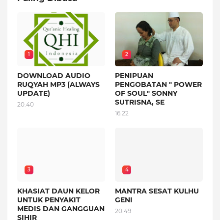
1
2
DOWNLOAD AUDIO
PENIPUAN
RUQYAH MP3 (ALWAYS
PENGOBATAN " POWER
UPDATE)
OF SOUL" SONNY
SUTRISNA, SE
20.40
16.22
3
4
KHASIAT DAUN KELOR
MANTRA SESAT KULHU
UNTUK PENYAKIT
GENI
MEDIS DAN GANGGUAN
20.49
SIHIR