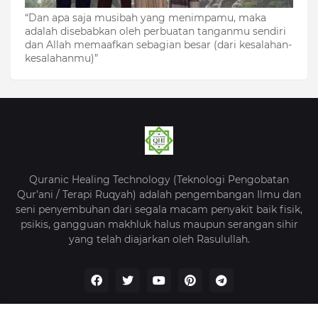
“Dan apa saja musibah yang menimpamu, maka
adalah disebabkan oleh perbuatan tanganmu sendiri
dan Allah memaafkan sebagian besar (dari kesalahan-
kesalahanmu)”
Quranic Healing Technology (Teknologi Pengobatan
Qur’ani / Terapi Ruqyah) adalah pengembangan Ilmu dan
seni penyembuhan dari segala macam penyakit baik fisik,
psikis, gangguan makhluk halus maupun serangan sihir
yang telah diajarkan oleh Rasulullah.