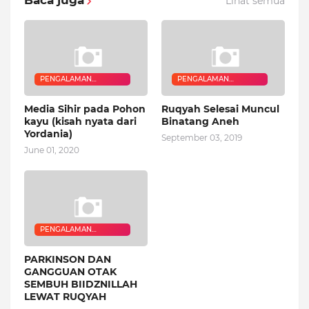
Baca juga
Lihat semua
PENGALAMAN
PENGALAMAN
QURANIC HEALER
QURANIC HEALER
Media Sihir pada Pohon
Ruqyah Selesai Muncul
kayu (kisah nyata dari
Binatang Aneh
Yordania)
September 03, 2019
June 01, 2020
PENGALAMAN
QURANIC HEALER
PARKINSON DAN
GANGGUAN OTAK
SEMBUH BIIDZNILLAH
LEWAT RUQYAH