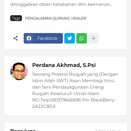
ditinggalkan diberi ketabahan dlm keimanan..
Tags
PENGALAMAN QURANIC HEALER
Facebook
Perdana Akhmad, S.Psi
Seorang Praktisi Ruqyah yang (Dengan
Idzin Allah SWT) Akan Membagi Ilmu
dan Seni Pendayagunaan Energi
Ruqyah Keseluruh Umat Islam
NO.Telp:081379666696 Pin BlackBerry :
2A22C8EA