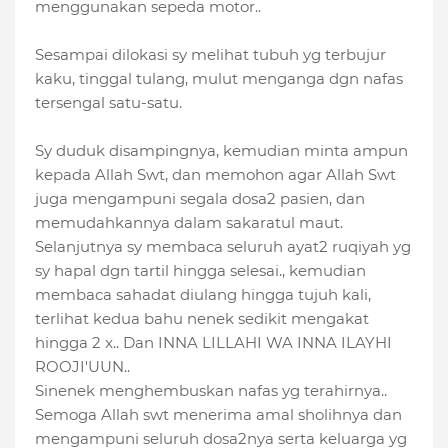
menggunakan sepeda motor..
Sesampai dilokasi sy melihat tubuh yg terbujur
kaku, tinggal tulang, mulut menganga dgn nafas
tersengal satu-satu.
Sy duduk disampingnya, kemudian minta ampun
kepada Allah Swt, dan memohon agar Allah Swt
juga mengampuni segala dosa2 pasien, dan
memudahkannya dalam sakaratul maut.
Selanjutnya sy membaca seluruh ayat2 ruqiyah yg
sy hapal dgn tartil hingga selesai., kemudian
membaca sahadat diulang hingga tujuh kali,
terlihat kedua bahu nenek sedikit mengakat
hingga 2 x.. Dan INNA LILLAHI WA INNA ILAYHI
ROOJI'UUN..
Sinenek menghembuskan nafas yg terahirnya..
Semoga Allah swt menerima amal sholihnya dan
mengampuni seluruh dosa2nya serta keluarga yg