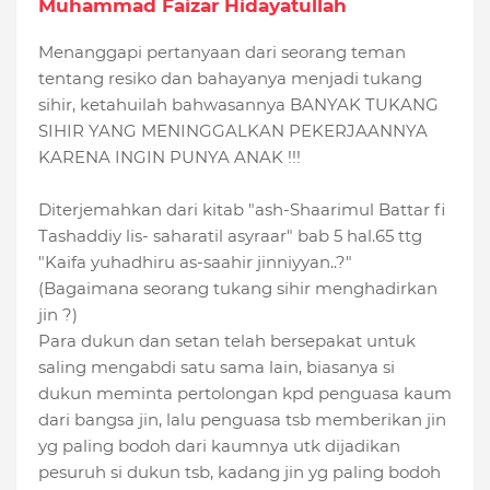
Muhammad Faizar Hidayatullah
Menanggapi pertanyaan dari seorang teman
tentang resiko dan bahayanya menjadi tukang
sihir, ketahuilah bahwasannya BANYAK TUKANG
SIHIR YANG MENINGGALKAN PEKERJAANNYA
KARENA INGIN PUNYA ANAK !!!
Diterjemahkan dari kitab "ash-Shaarimul Battar fi
Tashaddiy lis- saharatil asyraar" bab 5 hal.65 ttg
"Kaifa yuhadhiru as-saahir jinniyyan..?"
(Bagaimana seorang tukang sihir menghadirkan
jin ?)
Para dukun dan setan telah bersepakat untuk
saling mengabdi satu sama lain, biasanya si
duk
un meminta pertolongan kpd penguasa kaum
dari bangsa jin, lalu penguasa tsb memberikan jin
yg paling bodoh dari kaumnya utk dijadikan
pesuruh si dukun tsb, kadang jin yg paling bodoh