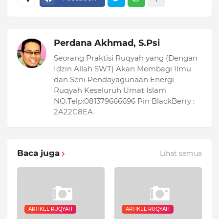
Perdana Akhmad, S.Psi
Seorang Praktisi Ruqyah yang (Dengan
Idzin Allah SWT) Akan Membagi Ilmu
dan Seni Pendayagunaan Energi
Ruqyah Keseluruh Umat Islam
NO.Telp:081379666696 Pin BlackBerry :
2A22C8EA
Baca juga
Lihat semua
ARTIKEL RUQYAH
ARTIKEL RUQYAH