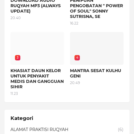
DOWNLOAD AUDIO
PENIPUAN
RUQYAH MP3 (ALWAYS
PENGOBATAN " POWER
UPDATE)
OF SOUL" SONNY
SUTRISNA, SE
20.40
16.22
3
4
KHASIAT DAUN KELOR
MANTRA SESAT KULHU
UNTUK PENYAKIT
GENI
MEDIS DAN GANGGUAN
20.49
SIHIR
11.23
Kategori
ALAMAT PRAKTISI RUQYAH
(6)