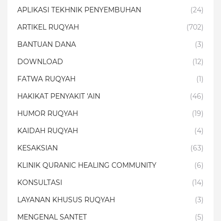
APLIKASI TEKHNIK PENYEMBUHAN
(24)
ARTIKEL RUQYAH
(702)
BANTUAN DANA
(3)
DOWNLOAD
(12)
FATWA RUQYAH
(1)
HAKIKAT PENYAKIT 'AIN
(46)
HUMOR RUQYAH
(19)
KAIDAH RUQYAH
(4)
KESAKSIAN
(63)
KLINIK QURANIC HEALING COMMUNITY
(6)
KONSULTASI
(14)
LAYANAN KHUSUS RUQYAH
(3)
MENGENAL SANTET
(5)