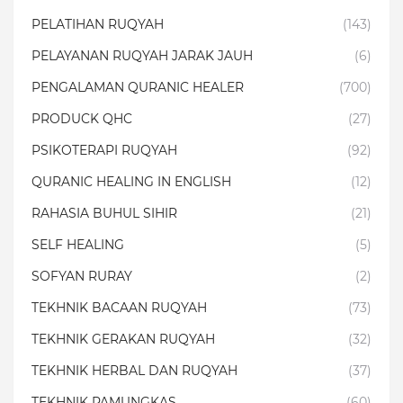
PELATIHAN RUQYAH
(143)
PELAYANAN RUQYAH JARAK JAUH
(6)
PENGALAMAN QURANIC HEALER
(700)
PRODUCK QHC
(27)
PSIKOTERAPI RUQYAH
(92)
QURANIC HEALING IN ENGLISH
(12)
RAHASIA BUHUL SIHIR
(21)
SELF HEALING
(5)
SOFYAN RURAY
(2)
TEKHNIK BACAAN RUQYAH
(73)
TEKHNIK GERAKAN RUQYAH
(32)
TEKHNIK HERBAL DAN RUQYAH
(37)
TEKHNIK PAMUNGKAS
(60)