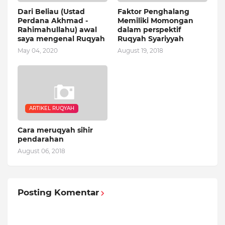
Dari Beliau (Ustad
Faktor Penghalang
Perdana Akhmad -
Memiliki Momongan
Rahimahullahu) awal
dalam perspektif
saya mengenal Ruqyah
Ruqyah Syariyyah
May 04, 2020
August 19, 2018
ARTIKEL RUQYAH
Cara meruqyah sihir
pendarahan
August 06, 2018
Posting Komentar